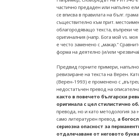
частично предаден или напълно ели
се вписва в правилата на бълг. грам
съществително към прит. местоимен
облагородяващо текста, въпреки че
оригиналния (напр. Бога мой vs. моя 
е често заменено с „макар.” Сравни
форма на деятелно (и/или чрезвича
Предвид горните примери, напълно 
ревизиране на текста на Верен. Кат
(Верен-1993) е променено с „вътре
недостатъчен превод на описателна
както в повечето български рев
оригинала с цел стилистично об
превода, но и като методология за н
само литературен превод,
а богос
сериозна опасност за перманент
отдалечаване от неговото буква