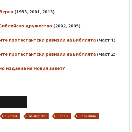
 Верен
(1993, 2001, 2013)
о Библейско дружество
(2002, 2005)
ите протестантски ревизии на Библията
(Част 1)
ите протестантски ревизии на Библията
(Част 2)
но издание на Новия завет?
Библия
българска
Верен
Ревизията