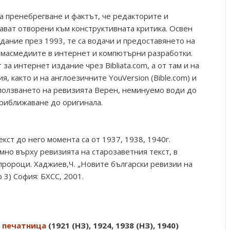
 за пренебрегване и фактът, че редакторите и
ават отворени към конструктивната критикa. Освен
ание през 1993, те са водачи и предоставянето на
 масмедиите в интернет и компютърни разработки.
за интернет издание чрез Bibliata.com, а от там и на
, както и на англоезичните YouVersion (Bible.com) и
зползването на ревизията Верен, неминуемо води до
приближаване до оригинала.
кст до него момента са от 1937, 1938, 1940г.
мно върху ревизията на старозаветния текст, в
пророци. Хаджиев,Ч. „Новите български ревизии на
 3) София: БХСС, 2001.
а печатница
(1921 (НЗ), 1924, 1938 (НЗ), 1940)