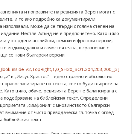
равненията и поправките на ревизията Верен могат с
елите, и то ако подробно са документирали
 използвали. Може да се твърди с голяма степен на
о издание Нестле-Алънд не е предпочетено. Като цяло
и и утвърдени английски, немски и френски версии,
ато индивидуална и самостоятелна, в сравнение с
щи се нови български версии.
 „и” в „Иисус Христос” – едно странно и абсолютно
т православизиране на текста, което буди въпроси за
. Като цяло, обаче, ревизията Верен е балансирана с
на подобряване на библейския текст. Определени
щоприетата „симфония” с мнозинството български
т внимание от чисто преводаческа гл. точка с оглед
а библейския текст.
очти изцяло запазен. Опр. член в гр. език е само