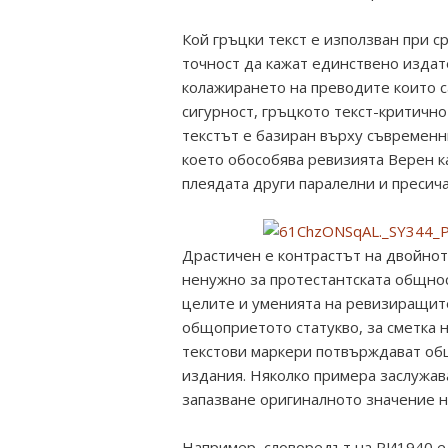
Кой гръцки текст е използван при с
точност да кажат единствено издат
колажирането на преводите които са
сигурност, гръцкото текст-критичн
текстът е базиран върху съвременн
което обособява ревизията Верен к
плеядата други паралелни и пресича
Драстичен е контрастът на двойното
ненужно за протестантската общнос
целите и уменията на ревизиращите
общоприетото статукво, за сметка 
текстови маркери потвърждават об
издания. Няколко примера заслужава
запазване оригиналното значение н
Например, словоредът на РИ1940 е п