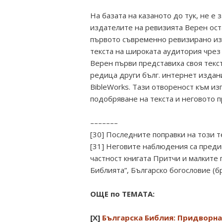
На базата на казаното до тук, не е
издателите на ревизията Верен ост
първото съвременно ревизирано изд
текста на широката аудитория чрез
Верен първи представиха своя текст 
редица други бълг. интернет издания
BibleWorks. Тази отвореност към и
подобряване на текста и неговото 
–––––––
[30] Последните поправки на този те
[31] Неговите наблюдения са преди
частност книгата Притчи и малките 
Библията”, Българско богословие (бр
ОЩЕ по ТЕМАТА:
[X]
Българска Библия: Придворн