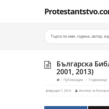
Protestantstvo.c
Българска Библ
2001, 2013)
/
Публикации
/
Годишници
февруари 7, 2014
Институт за българс