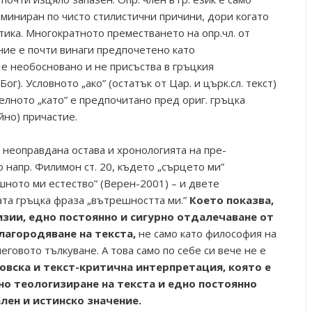
миниран по чисто стилистични причини, дори когато
атика. Многократното преместването на опр.чл. от
ие е почти винаги предпочетено като
 е необосновано и не присъства в гръцкия
Бог). Условното „ако” (остатък от Цар. и църк.сл. текст)
телното „като” е предпочитано пред ориг. гръцка
йно) причастие.
неоправдана остава и хронологията на пре-
о напр. Филимон ст. 20, където „сърцето ми”
шното ми естество” (Верен-2001) – и двете
та гръцка фраза „вътрешността ми.”
Което показва,
изии, едно постоянно и сигурно отдалечаване от
лагородяване на текста,
не само като философия на
еговото тълкуване. А това само по себе си вече не е
ловска и текст-критична интерпретация, която е
но теологизиране на текста и едно постоянно
лен и истинско значение.