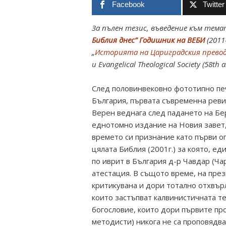
Facebook
Twitter
За пълен тезис, въведение към тема
Библия днес” Годишник на ВЕБИ
(2011
„
Историята на Цариградския прево
и Evangelical Theological Society (58th
След половинвековно фототипно печ
България, първата съвременна ревиз
Верен веднага след падането на Бер
еднотомно издание на Новия завет,
времето си признание като първи оп
цялата Библия (2001г.) за която, е
по иврит в България д-р Чавдар (Ч
атестация. В същото време, на пре
критикувана и дори тотално отхвърл
които застъпват калвинистичната те
богословие, които дори първите про
методисти) никога не са проповядва