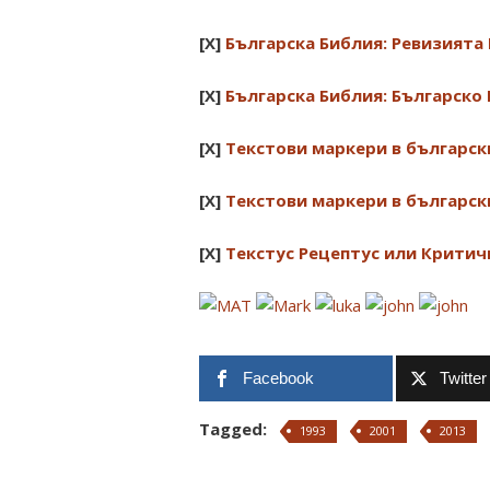
[X]
Българска Библия: Ревизията
[X]
Българска Библия: Българск
[X]
Текстови маркери в българск
[X]
Текстови маркери в българск
[X]
Текстус Рецептус или Критич
Facebook
Twitter
Tagged:
1993
2001
2013