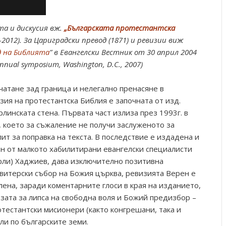
та и дискусия вж.
„Българската протестантска
-2012). За Цариградски превод (1871) и ревизии виж
д на Библията
” в Евангелски Вестник от 30 април 2004
 annual symposium, Washington, D.C., 2007)
атане зад граница и нелегално пренасяне в
ия на протестантска Библия е започната от изд.
линската стена. Първата част излиза през 1993г. в
 което за съжаление не получи заслуженото за
ит за поправка на текста. В последствие е издадена и
дин от малкото хабилитирани евангелски специалисти
арли) Хаджиев, дава изключително позитивна
звитерски събор на Божия църква, ревизията Верен е
ена, заради коментарните глоси в края на изданието,
зата за липса на свободна воля и Божий предизбор –
тестантски мисионери (както конгрешани, така и
ли по българските земи.