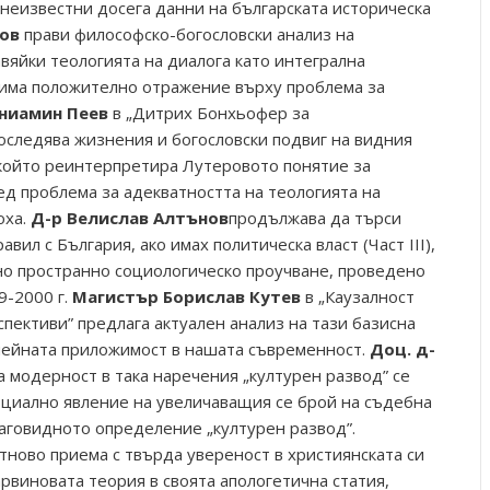
 неизвестни досега данни на българската историческа
ов
прави философско-богословски анализ на
вяйки теологията на диалога като интегрална
о има положително отражение върху проблема за
ниамин Пеев
в „Дитрих Бонхьофер за
оследява жизнения и богословски подвиг на видния
 който реинтерпретира Лутеровото понятие за
ред проблема за адекватността на теологията на
оха.
Д-р Велислав Алтънов
продължава да търси
вил с България, ако имах политическа власт (Част ІІІ),
дно пространно социологическо проучване, проведено
9-2000 г.
Магистър Борислав Кутев
в „Каузалност
пективи” предлага актуален анализ на тази базисна
нейната приложимост в нашата съвременност.
Доц. д-
 модерност в така наречения „културен развод” се
оциално явление на увеличаващия се брой на съдебна
лаговидното определение „културен развод”.
тново приема с твърда увереност в християнската си
рвиновата теория в своята апологетична статия,