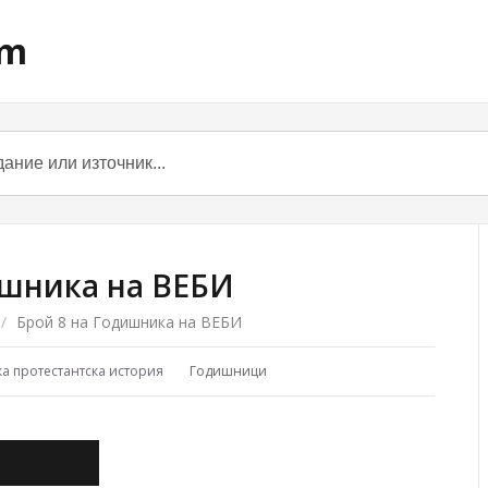
om
ишника на ВЕБИ
/
Брой 8 на Годишника на ВЕБИ
ка протестантска история
Годишници