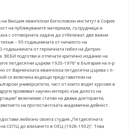
 на Висшия евангелски богословски институт в София.
ост на публикуваните материали, сътрудници и
раха с отговорната задача да отбележат две важни
тизъм – 95-годишнината от началото на
0-годишнината от героичната гибел на Дитрих
а ВЕБИ подготви и отпечати критично издание на
ките петдесятни църкви 1920-1976” в България на п-р
о от Варненската евангелска петдесятна църква с п-
рой се включиха водещи представители на
лгарски университети, част от които водят курсове в
 други проявяват научен интерес към делото на
ертации” включихме статии на двама докторанти,
звитието на протестантската академична дейност.
едостави любезно своята студия „Петдесятната
 на СЕПЦ до влизането в ОЕЦ (1928-1932)”. Това