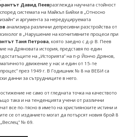
орантът Давид
Пеев
разглежда научната стойност
според системата на Майкъл Бийхи в „Относно
дизайн” и аргумента за нередуцируемата
ов
анализира различни депресивни разстройства от
психолог в „Нарушение на когнитивните процеси при
антът Таня Петрова
, която заедно с д-р В. Пеев
ние на Дряновата история, представя по един
едостатъците на „Историята” на п-р Йончо Дрянов,
зматичното движение у нас и един от 15-те
процес” през 1949 г. В Годишник № 8 на ВЕБИ са
ки данни за сътрудниците в него.
остижение не само от гледната точка на качеството
също така и на тенденцията учени от различни
чат все по-тясно в името на християнските истини и
те се от изданието могат да потърсят новия брой 8
 „Веслец” № 69.