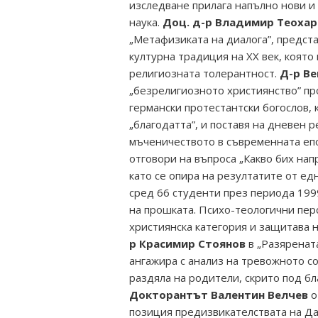
изследване прилага напълно нови и
наука.
Доц. д-р Владимир Теохар
„Метафизиката на диалога”, предста
културна традиция на ХХ век, коят
религиозната толерантност.
Д-р Ве
„безрелигиозното християнство” пр
германски протестантски богослов,
„благодатта”, и поставя на дневен 
мъченичеството в съвременната еп
отговори на въпроса „Какво бих напра
като се опира на резултатите от е
сред 66 студенти през периода 199
на прошката. Психо-теологични перс
християнска категория и защитава 
р Красимир Стоянов
в „Разярената
ангажира с анализ на тревожното с
раздяла на родители, скрито под б
Докторантът Валентин Велчев
о
позиция предизвикателствата на Да