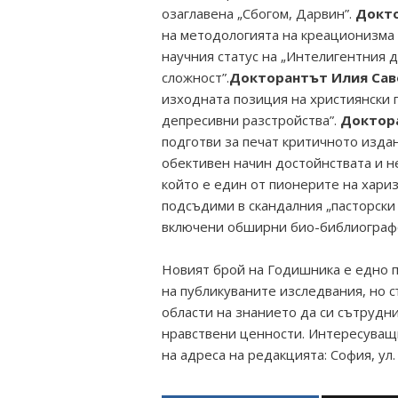
озаглавена „Сбогом, Дарвин”.
Докт
на методологията на креационизма 
научния статус на „Интелигентния 
сложност”.
Докторантът Илия Сав
изходната позиция на християнски 
депресивни разстройства”.
Доктор
подготви за печат критичното изда
обективен начин достойнствата и н
който е един от пионерите на хари
подсъдими в скандалния „пасторски 
включени обширни био-библиографс
Новият брой на Годишника е едно п
на публикуваните изследвания, но 
области на знанието да си сътрудни
нравствени ценности. Интересуващи
на адреса на редакцията: София, ул.