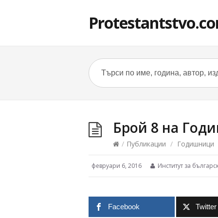
Protestantstvo.c
Брой 8 на Год
/
Публикации
/
Годишници
февруари 6, 2016
Институт за българс
Facebook
Twitter