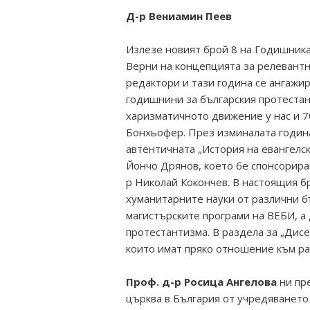
Д-р Вениамин Пеев
Излезе новият брой 8 на Годишника
Верни на концепцията за релевантн
редактори и тази година се ангажи
годишнини за българския протестан
харизматичното движение у нас и 7
Бонхьофер. През изминалата годин
автентичната „История на евангелс
Йончо Дрянов, което бе спонсориран
р Николай Кокончев. В настоящия б
хуманитарните науки от различни бъ
магистърските програми на ВЕБИ, а
протестантизма. В раздела за „Дис
които имат пряко отношение към ра
Проф. д-р Росица Ангелова
ни пр
църква в България от учредяването