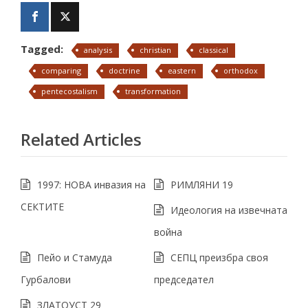
Tagged:
analysis
christian
classical
comparing
doctrine
eastern
orthodox
pentecostalism
transformation
Related Articles
1997: НОВА инвазия на
РИМЛЯНИ 19
СЕКТИТЕ
Идеология на извечната
война
Пейо и Стамуда
СЕПЦ преизбра своя
Гурбалови
председател
ЗЛАТОУСТ 29