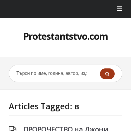
Protestantstvo.com
Articles Tagged: в
ПРОРОЧЕСТВО на Джони