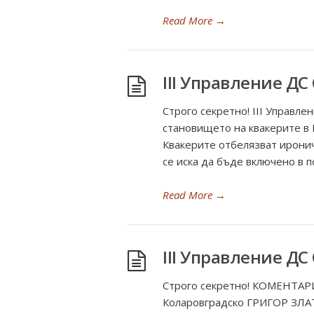
Read More
→
ІІІ Управление ДС
Строго секретно! ІІІ Управле
становището на квакерите в 
Квакерите отбелязват иронич
се иска да бъде включено в 
Read More
→
ІІІ Управление ДС
Строго секретно! КОМЕНТАРИ
Коларовградско ГРИГОР ЗЛАТ