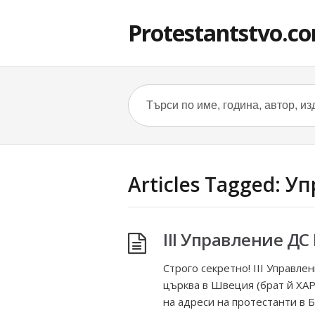
Protestantstvo.c
Articles Tagged: У
ІІІ Управление ДС
Строго секретно! ІІІ Управл
църква в Швеция (брат й ХА
на адреси на протестанти в Б