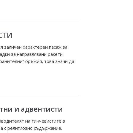
ИСТИ
бил заличен характерен пасаж за
дки за направлявани ракети:
ранителни” оръжия, това значи да
сятни и адвентисти
водителят на тинчевистите в
ма с религиозно съдържание.