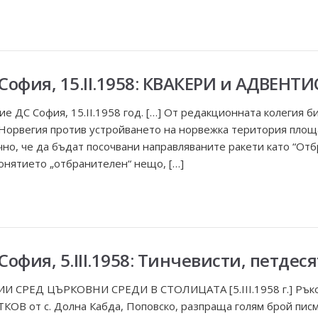
 София, 15.ІІ.1958: КВАКЕРИ и АДВЕНТ
ние ДС София, 15.ІІ.1958 год. […] От редакционната колегия 
Норвегия против устройването на норвежка територия площа
но, че да бъдат посочвани направляваните ракети като “Отб
понятието „отбранителен“ нещо, […]
 София, 5.ІІІ.1958: Тинчевисти, петде
И СРЕД ЦЪРКОВНИ СРЕДИ В СТОЛИЦАТА [5.ІІІ.1958 г.] Ръко
КОВ от с. Долна Кабда, Поповско, разпраща голям брой пис