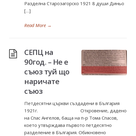
Разделна Старозагорско 1921 8 души Диньо
[…]
Read More
→
СЕПЦ на
90год. – Не е
съюз туй що
наричате
съюз
Петдесятни църкви създадени в България
1921г. Откровение, дадено
на Спас Ангелов, баща на п-р Тома Спасов,
което утвърждава първото петдесятно
разделение в България. Обикновено