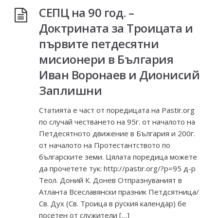
СЕПЦ на 90 год. –
Доктрината за Троицата и
първите петдесятни
мисионери в България
Иван Воронаев и Дионисий
Заплишни
Статията е част от поредицата на Pastir.org
по случай честването на 95г. от началото на
Петдесятното движение в България и 200г.
от началото на Протестантството по
българските земи. Цялата поредица можете
да прочетете тук: http://pastir.org/?p=95 д-р
Теол. Доний К. Донев Отпразнуваният в
Атланта Всеславянски празник Петдсятница/
Св. Дух (Св. Троица в руския календар) бе
посетен от служители […]