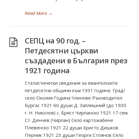
Read More
→
СЕПЦ на 90 год. –
Петдесятни църкви
създадени в България през
1921 година
Статистически сведения за евангелските
петдесетни общини към 1931 година Град/
село Околия Година Членове Ръководител
Бургас 1921 60 души Д. Заплишний (до 1930
г. Н. Николов) с. Бряст Чирпанско 1921 17 сем.
Ст. Денчев (Чирпан) Село картожабене
Плевенско 1921 22 души Христо Дишков
Перник 1921 23 души Георги Стоянов Село