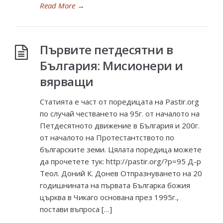
Read More
→
Първите петдесятни в
България: Мисионери и
вярващи
Статията е част от поредицата на Pastir.org
по случай честването на 95г. от началото на
Петдесятното движение в България и 200г.
от началото на Протестантството по
българските земи. Цялата поредица можете
да прочетете тук: http://pastir.org/?p=95 Д-р
Теол. Доний К. Донев Отпразнуването на 20
годишнината на първата Българка божия
църква в Чикаго основана през 1995г.,
постави въпроса […]