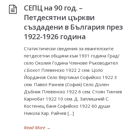
СЕПЦ на 90 год. –
Петдесятни църкви
създадени в България през
1922-1926 година
Статистически сведения за евангелските
петдесетни общини към 1931 година Град/
село Околия Година Членове Ръководител
с.Бохот Плевенско 1922 2 сем. Цоло
Йорданов Село Вертикал Софийско 1922 3
сем. Павел Рахнев (София) Село Долен
Дъбник Плевенско 1922 6 сем. Стоян Тинчев
Карнобат 1922 10 сем. Д. Заплишний С.
Костенец баня Софийско 1922 60 души
Никола Хар. Райчев […]
Read More
→