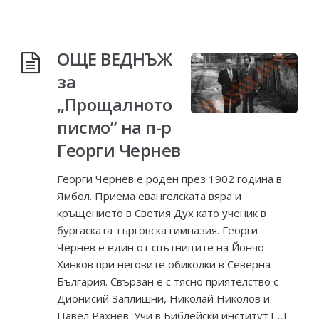
ОЩЕ ВЕДНЪЖ
за
„Прощалното
писмо” на п-р
Георги Чернев
Георги Чернев е роден през 1902 година в
Ямбол. Приема евангелската вяра и
кръщението в Светия Дух като ученик в
бургаската търговска гимназия. Георги
Чернев е един от спътниците на Йончо
Хинков при неговите обиколки в Северна
България. Свързан е с тясно приятелство с
Дионисий Заплишни, Николай Николов и
Павел Рахнев. Учи в Библейски институт […]