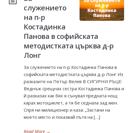
служението
на п-р
Костадинка
Панова в софийската
методистката църква д-р
Лонг
За служението на п-р Костадинка Панова в
софийската методистката църква д-р Лонг Из
разказите на Петър Велев В СИГУРНИ РЪЦЕ:
Веднъж срещнах сестра Костадинка Панова и
й разказах как бях я сънувал предната нощ:
карах мотоциклет, а тя бе седнала зад мен.
Спря ни милиционер и каза: „Застани на
моето място и показвай пътя на […]
Read More
→