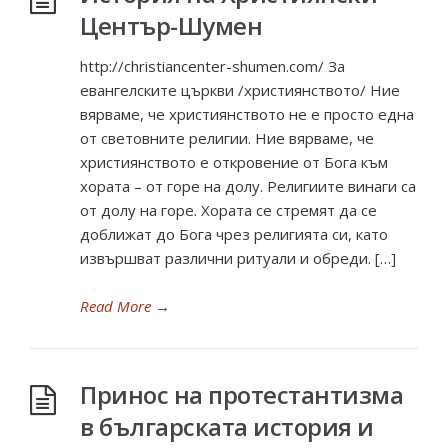
Център-Шумен
http://christiancenter-shumen.com/ За
евангелските църкви /християнството/ Ние
вярваме, че християнството не е просто една
от световните религии. Ние вярваме, че
християнството е откровение от Бога към
хората – от горе на долу. Религиите винаги са
от долу на горе. Хората се стремят да се
доближат до Бога чрез религията си, като
извършват различни ритуали и обреди. […]
Read More
→
Принос на протестантизма
в българската история и