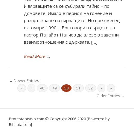
й вярващите са се събирали тайно – по
домовете. Имало е период на гонение и
разпръскване на вярващите. Но през месец
октомври 1990 г. Бог говори в сърцето на
пастор Панайот Нанчев да влезе в заветни
взаимоотношения с църквата. […]
Read More
→
← Newer Entries
«
‹
48
49
50
51
52
›
»
Older Entries →
Protestantstvo.com
© Copyright 2006-2020 [Powered by
Bibliata.com]