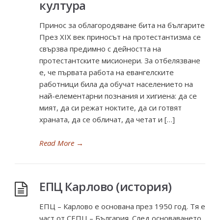
култура
Принос за облагородяване бита на българите
През ХІХ век приносът на протестантизма се
свързва предимно с дейността на
протестантските мисионери. За отбелязване
е, че първата работа на евангелските
работници била да обучат населението на
най-елементарни познания и хигиена: да се
мият, да си режат ноктите, да си готвят
храната, да се обличат, да четат и […]
Read More
→
ЕПЦ Карлово (история)
ЕПЦ – Карлово е основана през 1950 год. Тя е
част от СЕПЦ – България. След основаването