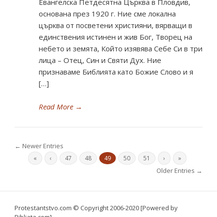
Евангелска Петдесятна Църква в Пловдив,
основана през 1920 г. Ние сме локална
църква от посветени християни, вярващи в
единствения истинен и жив Бог, Творец на
небето и земята, Който изявява Себе Си в три
лица – Отец, Син и Святи Дух. Ние
признаваме Библията като Божие Слово и я
[…]
Read More
→
← Newer Entries
«
‹
47
48
49
50
51
›
»
Older Entries →
Protestantstvo.com
© Copyright 2006-2020 [Powered by