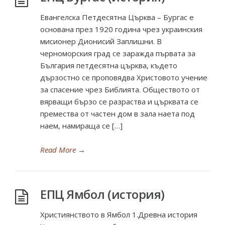
Евангелска Петдесятна Църква – Бургас е
основана през 1920 година чрез украинския
мисионер Дионисий Заплишни. В
черноморския град се заражда първата за
България петдесятна църква, където
дързостно се проповядва Христовото учение
за спасение чрез Библията. Обществото от
вярващи бързо се разраства и църквата се
премества от частен дом в зала наета под
наем, намираща се […]
Read More
→
ЕПЦ Ямбол (история)
Християнството в Ямбол 1.Древна история