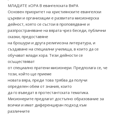
МЛАДИТЕ хОРА В евангелската ВяРА
Основен приоритет на християнските евангелски
църкви и организации е развитата мисионерска
дейност, която се състои в проповядване и
разпространяване на вярата чрез беседи, публични
сказки, предоставяне
на брошури и друга религиозна литература, и
създаване на специални училища, в които да се
обучават млади хора. Тези дейности се
осъществяват
от специално пратени мисионери. Предполага се, че
този, който ще приеме
новата вяра, преди това трябва да получи
определен обем от знания, които
да го въведат в протестантската тематика.
Мисионерите предлагат достъпно образование за
всички и имат диференциран подход към
различните