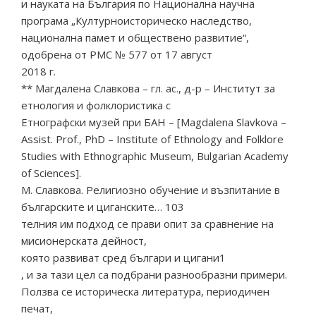
и науката на България по Национална научна
програма „Културноисторическо наследство,
национална памет и обществено развитие“,
одобрена от РМС № 577 от 17 август
2018 г.
** Магдалена Славкова – гл. ас., д-р – Институт за
етнология и фолклористика с
Етнографски музей при БАН – [Magdalena Slavkova –
Assist. Prof., PhD – Institute of Ethnology and Folklore
Studies with Ethnographic Museum, Bulgarian Academy
of Sciences].
М. Славкова. Религиозно обучение и възпитание в
българските и циганските… 103
телния им подход се прави опит за сравнение на
мисионерската дейност,
която развиват сред българи и цигани1
, и за тази цел са подбрани разнообразни примери.
Ползва се историческа литература, периодичен
печат,