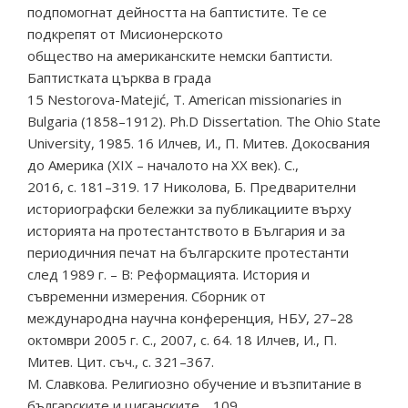
подпомогнат дейността на баптистите. Те се
подкрепят от Мисионерското
общество на американските немски баптисти.
Баптистката църква в града
15 Nestorova-Matejić, T. American missionaries in
Bulgaria (1858–1912). Ph.D Dissertation. The Ohio State
University, 1985. 16 Илчев, И., П. Митев. Докосвания
до Америка (ХІХ – началото на ХХ век). С.,
2016, с. 181–319. 17 Николова, Б. Предварителни
историографски бележки за публикациите върху
историята на протестантството в България и за
периодичния печат на българските протестанти
след 1989 г. – В: Реформацията. История и
съвременни измерения. Сборник от
международна научна конференция, НБУ, 27–28
октомври 2005 г. С., 2007, с. 64. 18 Илчев, И., П.
Митев. Цит. съч., с. 321–367.
М. Славкова. Религиозно обучение и възпитание в
българските и циганските… 109