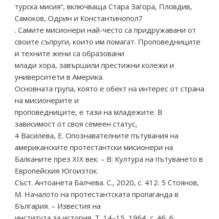
турска мисия“, включваща Стара Загора, Пловдив,
Самоков, Одрин и Константинопол7
. Самите мисионери най-често са придружавани от
своите съпруги, които им помагат. Проповедниците
и техните жени са образовани
млади хора, завършили престижни колежи и
университети в Америка.
Основната група, която е обект на интерес от страна
на мисионерите и
проповедниците, е тази на младежите. В
зависимост от своя семеен статус,
4 Василева, Е. Опознавателните пътувания на
американските протестантски мисионери на
Балканите през ХІХ век. – В: Култура на пътуването в
Европейския Югоизток.
Съст. Антоанета Балчева. С., 2020, с. 412. 5 Стоянов,
М. Началото на протестантската пропаганда в
България. – Известия на
института за история. Т. 14–15, 1964, с. 46. 6