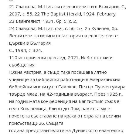
21 Славкова, М. Циганите евангелисти в България. С.,
2007, с. 55. 22 The Baptist Herald, 1924, February.
23 Евангелист, 1931, бр. 5, с. 2.
24 Славкова, М. Цит. съч, с. 56–57. 25 Куличев, Хр.
Вестители на истината. История на евангелските
църкви в България.
С., 1994, с. 324.
110 исторически преглед, 2021, № 4 / статии и
съобщения
Южна Австрия, а също така посещава лятно
училище за библейски работници в Американския
библейски институт в Самоков. Петър Пунчев умира
твърде млад, на 42-годишна възраст. През 1925 г.,
на годишната конференция на Баптисткия съюз в
село Ковачевица, близо до Лом, паметта му е
почетена със ставане на крака от страна на всички
присъстващи26. Същата
година представителите на Дунавското евангелско