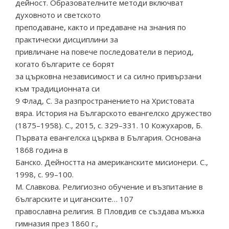
дейност. Образователните методи включват
духовното и светското
преподаване, както и предаване на знания по
практически дисциплини за
привличане на повече последователи в период,
когато българите се борят
за църковна независимост и са силно привързани
към традиционната си
9 Флад, С. За разпространението на Христовата
вяра. История на Българското евангелско дружество
(1875–1958). С., 2015, с. 329–331. 10 Кожухаров, Б.
Първата евангелска църква в България. Основана
1868 година в
Банско. Дейността на американските мисионери. С.,
1998, с. 99–100.
М. Славкова. Религиозно обучение и възпитание в
българските и циганските… 107
православна религия. В Пловдив се създава мъжка
гимназия през 1860 г.,