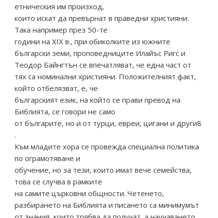
етническия им произход,
които искат да превърнат в праведни християни.
Така например през 50-те
години на ХІХ в., при обиколките из южните
български земи, проповедниците Илайъс Ригс и
Теодор Байнгтън се впечатляват, че една част от
тях са номинални християни. Положителният факт,
който отбелязват, е, че
българският език, на който се прави превод на
Библията, се говори не само
от българите, но и от турци, евреи, цигани и други8
.
Към младите хора се провежда специална политика
по ограмотяване и
обучение, но за тези, които имат вече семейства,
това се случва в рамките
на самите църковни общности. Четенето,
разбирането на Библията и писането са минимумът
от знания, които трябва да получат, а научаването