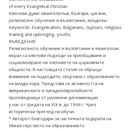
of every Evangelical Christian.
Ключови думи: евангелизъм, българи, цигани,
религиозно обучение и възпитание, младежи.
Keywords: Evangelicalism, Bulgarians, Gypsies, religious
training and upbringing, youths.
ВЪВЕДЕНИЕ
Религиозното обучение и възпитание в евангелски
морал са ключови подходи за приобщаване и
социализиране на членовете на църковните
общности. В настоящата статия се обръща
внимание на подходите, свързани с образованието
на млади хора. Представя се активността на
американските и западноевропейските
проповедници от различни деноминации
у нас от средата на ХІХ в. до 1944 г. Чрез
исторически преглед на обучи-
* Авторът благодари за частичната подкрепа на
Министерството на образованието