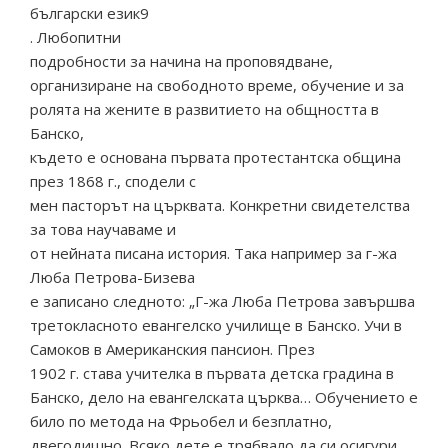
български език9
. Любопитни
подробности за начина на проповядване,
организиране на свободното време, обучение и за
ролята на жените в развитието на общността в
Банско,
където е основана първата протестантска община
през 1868 г., сподели с
мен пасторът на църквата. Конкретни свидетелства
за това научаваме и
от нейната писана история. Така например за г-жа
Люба Петрова-Бизева
е записано следното: „Г-жа Люба Петрова завършва
третокласното евангелско училище в Банско. Учи в
Самоков в Американския пансион. През
1902 г. става учителка в първата детска градина в
Банско, дело на евангелската църква… Обучението е
било по метода на Фрьобел и безплатно,
двегодишно. Всяко дете е трябвало да си осигури