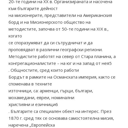
20-те години на ХХ в. Организираната и насочена
към българите дейност
на мисионерите, представители на Американския
борд и на Мисионерското общество на
методистите, започва от 50-те години на ХІХ в.,
когато
се споразумяват да си сътрудничат и да
проповядват в различни географски региони.
Методистите работят на север от Стара планина, а
конгрегационалистите – на юг и на запад от нея5
. Общностите, сред които работи
Бордът в рамките на Османската империя, както се
споменава в техните
източници, са: арменци, гърци, българи,
мохамедани, евреи, номинални
християни и езичници6
. Българите са специален обект на интерес. През
1870 г. сред тях се основава самостоятелна мисия,
наречена „Европейска