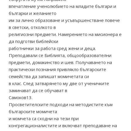
впечатление ученолюбието на младите българи и
българки и желанието
им за лично образоване и усъвършенстване повече
в светски, отколкото в
религиозни предмети. Намерението на мисионера е
да подготви библейски
работнички за работа сред жени и деца.
Преподавали се Библията, общообразователни
предмети, домакинство и шев. Получаването на
практически познания привлякло българските
семейства да запишат момичетата си
в клас. След затварянето му две от ученичките
заминават да се обучават в
Самоков13.
Просветителските подходи на методистите към
българските момичета
и момчета са сходни на тези при
конгрегационалистите и включват преподаване на