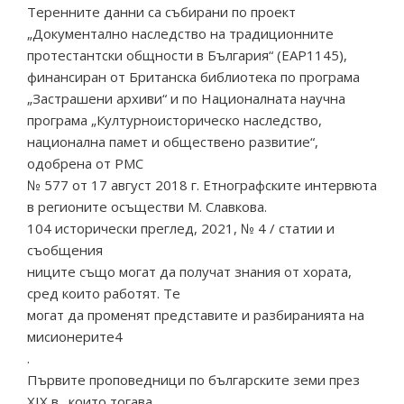
Теренните данни са събирани по проект
„Документално наследство на традиционните
протестантски общности в България“ (EAP1145),
финансиран от Британска библиотека по програма
„Застрашени архиви“ и по Националната научна
програма „Културноисторическо наследство,
национална памет и обществено развитие“,
одобрена от РМС
№ 577 от 17 август 2018 г. Етнографските интервюта
в регионите осъществи М. Славкова.
104 исторически преглед, 2021, № 4 / статии и
съобщения
ниците също могат да получат знания от хората,
сред които работят. Те
могат да променят представите и разбиранията на
мисионерите4
.
Първите проповедници по българските земи през
ХIX в., които тогава