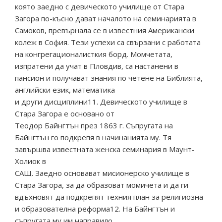
която заедно с девическото училище от Стара
Загора по-късно дават началото на семинарията в
Самоков, превърнала се в известния Американски
колеж в София. Тези успехи са свързани с работата
на конгрегационалисткия борд. Момчетата,
изпратени да учат в Пловдив, са настанени в
пансион и получават знания по четене на Библията,
английски език, математика
и други дисциплини11. Девическото училище в
Стара Загора е основано от
Теодор Байнгтън през 1863 г. Съпругата на
Байнгтън го подкрепя в начинанията му. Тя
завършва известната женска семинария в Маунт-
Холиок в
САЩ. Заедно основават мисионерско училище в
Стара Загора, за да образоват момичета и да ги
вдъхновят да подкрепят техния план за религиозна
и образователна реформа12. На Байнгтън и
съпругата му им направило