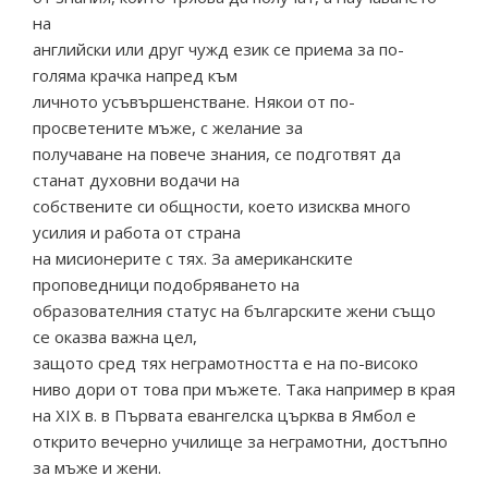
на
английски или друг чужд език се приема за по-
голяма крачка напред към
личното усъвършенстване. Някои от по-
просветените мъже, с желание за
получаване на повече знания, се подготвят да
станат духовни водачи на
собствените си общности, което изисква много
усилия и работа от страна
на мисионерите с тях. За американските
проповедници подобряването на
образователния статус на българските жени също
се оказва важна цел,
защото сред тях неграмотността е на по-високо
ниво дори от това при мъжете. Така например в края
на ХІХ в. в Първата евангелска църква в Ямбол е
открито вечерно училище за неграмотни, достъпно
за мъже и жени.