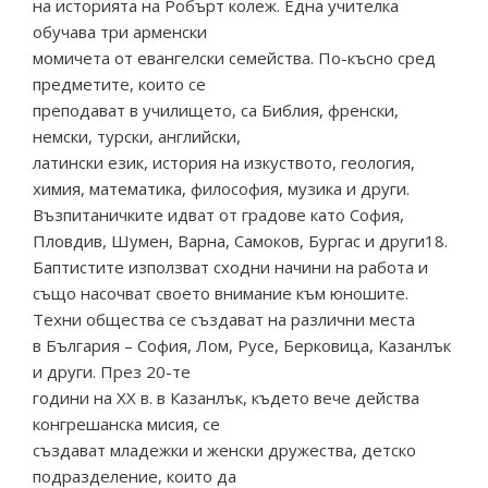
на историята на Робърт колеж. Една учителка
обучава три арменски
момичета от евангелски семейства. По-късно сред
предметите, които се
преподават в училището, са Библия, френски,
немски, турски, английски,
латински език, история на изкуството, геология,
химия, математика, философия, музика и други.
Възпитаничките идват от градове като София,
Пловдив, Шумен, Варна, Самоков, Бургас и други18.
Баптистите използват сходни начини на работа и
също насочват своето внимание към юношите.
Техни общества се създават на различни места
в България – София, Лом, Русе, Берковица, Казанлък
и други. През 20-те
години на ХХ в. в Казанлък, където вече действа
конгрешанска мисия, се
създават младежки и женски дружества, детско
подразделение, които да