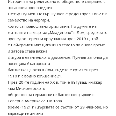
Историята на религиозното общество е свързано с
циганския проповедник
Петър Пунчев. Петър Пунчев е роден през 1882 г. в
семейство на чергари,
които са православни християни. По думите на
жителите на квартал „Младеново“ в Лом, сред които
проведох теренни проучвания през 2019 г., той
е най-грамотният циганин в селото по онова време
и затова става важна
фигура в евангелското движение. Пунчев започва да
посещава българската
баптистка църква в Лом, където е кръстен през
1910 г. с водно кръщение21.
През 20-те години на ХХ в. той е пътуващ книжар
към Мисионерското
общество на германските баптистки църкви в
Северна Америка22. По това
време (1921 г.) църквата се състои от 29 членове, но
вярващите цигани