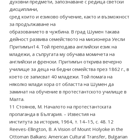
духовни предмети, запознаване с редица светски
дисциплини,
сред които и езиково обучение, както и възможност
за продължаване на
образованието в чужбина. В град Шумен такава
дейност развива семейството на мисионера Уесли
Притимън14. Той преподава английски език на
младежи, а съпругата му обучава момичета на
английски и френски. Притимън открива вечерно
училище за деца на бедни семейства през 1862 г., в
което се записват 40 младежи. Той помага на
няколко млади хора от областта на Шумен да
заминат на обучение в протестантското училище в
Малта.
11 Стоянов, М. Началото на протестантската
пропаганда в България. – Известия на
института за история, 1964, т. 14–15, с. 48. 12
Reeves-Ellington, B. A Vision of Mount Holyoke in the
Ottoman Balkans: American Cultural Transfer, Bulgarian