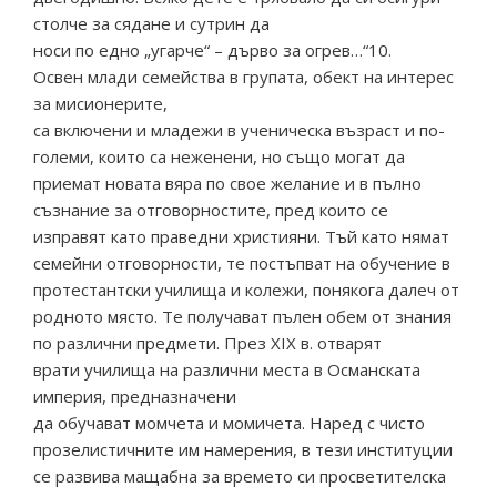
столче за сядане и сутрин да
носи по едно „угарче“ – дърво за огрев…“10.
Освен млади семейства в групата, обект на интерес
за мисионерите,
са включени и младежи в ученическа възраст и по-
големи, които са неженени, но също могат да
приемат новата вяра по свое желание и в пълно
съзнание за отговорностите, пред които се
изправят като праведни християни. Тъй като нямат
семейни отговорности, те постъпват на обучение в
протестантски училища и колежи, понякога далеч от
родното място. Те получават пълен обем от знания
по различни предмети. През ХІХ в. отварят
врати училища на различни места в Османската
империя, предназначени
да обучават момчета и момичета. Наред с чисто
прозелистичните им намерения, в тези институции
се развива мащабна за времето си просветителска