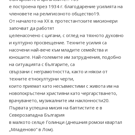
е построена през 1934 г. благодарение усилията на
членовете на религиозното общество19.
От началото на XX в. протестантските мисионери
започват да работят
целенасочено с цигани, с оглед на тяхното духовно
и културно просвещение. Техните усилия са
насочени най-вече към младите семейства и
юношите. Най-големите им затруднения, подобно
на ситуацията с българите, са
свързани с неграмотността, както и някои от
техните етнокултурни черти,
които приемат като несъвместими с живота им на
новопокръстени християни като чергарстването,
врачуването, музикалните им наклонности20.
Първата успешна мисия на баптистите е в
Северозападна България
в малкото селце Голинци (днешния ромски квартал
„Младеново“ в Лом).