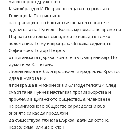
мисионерско дружество
К. Филбранд и К. Петрик посещават църквата в
Голинци. К. Петрик пише
на страниците на баптисткия печатен орган, че
вдовицата на Пунчев – Бояна, му помага по време на
Първата световна война, когато изпада в тежко
положение. Тя му изпраща хляб всяка седмица в
София чрез Тодор Петров
от циганската църква, който е пътуващ книжар. По
думите на К. Петрик:
„Бояна някога е била просякиня и крадла, но Христос
идва в живота ѝ и
я превръща в мисионерка и благодетелка“27. След
смъртта на Пунчев настъпват противоборства и
проблеми в циганското общество28. Членовете
на религиозното общество са разделени във
визията си как да продължи
да съществува тяхната църква, дали да остане
независима, или да е клон