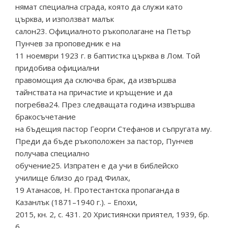
нямат специална сграда, която да служи като
църква, и използват малък
салон23. Официалното ръкополагане на Петър
Пунчев за проповедник е на
11 ноември 1923 г. в баптистка църква в Лом. Той
придобива официални
правомощия да сключва брак, да извършва
тайнствата на причастие и кръщение и да
погребва24. През следващата година извършва
бракосъчетание
на бъдещия пастор Георги Стефанов и съпругата му.
Преди да бъде ръкоположен за пастор, Пунчев
получава специално
обучение25. Изпратен е да учи в библейско
училище близо до град Филах,
19 Атанасов, Н. Протестантска пропаганда в
Казанлък (1871–1940 г.). – Епохи,
2015, кн. 2, с. 431. 20 Християнски приятел, 1939, бр.
6.