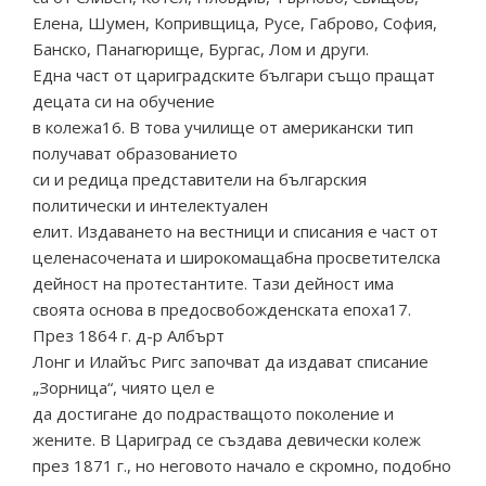
Елена, Шумен, Копривщица, Русе, Габрово, София,
Банско, Панагюрище, Бургас, Лом и други.
Една част от цариградските българи също пращат
децата си на обучение
в колежа16. В това училище от американски тип
получават образованието
си и редица представители на българския
политически и интелектуален
елит. Издаването на вестници и списания е част от
целенасочената и широкомащабна просветителска
дейност на протестантите. Тази дейност има
своята основа в предосвобожденската епоха17.
През 1864 г. д-р Албърт
Лонг и Илайъс Ригс започват да издават списание
„Зорница“, чиято цел е
да достигане до подрастващото поколение и
жените. В Цариград се създава девически колеж
през 1871 г., но неговото начало е скромно, подобно