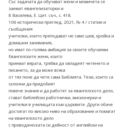
Със задачата да обучават жени и момичета се
заемат евангелизаторки и
8 Василева, Е. Цит. съч., с. 418.
106 исторически преглед, 2021, № 4 / статии и
съобщения
учителки, които преподават не само шев, кройка и
домашни занимания,
но имат по-голяма амбиция за своите обучаеми.
Евангелските жени, които
приемат вярата, трябва да овладеят четенето и
писането, за да може всяка
от тях поне да чете сама Библията. Тези, които са
склонни да придобият
повече знания и да работят за евангелското дело,
стават библейски работнички, мисионерки и
учителки в училищата към църквите. Други обаче
достигат по-високо ниво на образование и помагат
на евангелското дело
с преводаческата си дейност от английски на