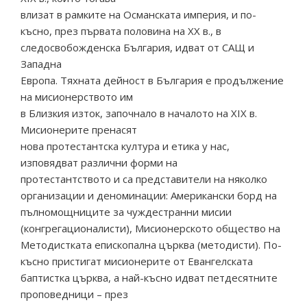
влизат в рамките на Османската империя, и по-
късно, през първата половина на ХХ в., в
следосвобожденска България, идват от САЩ и
Западна
Европа. Тяхната дейност в България е продължение
на мисионерството им
в Близкия изток, започнало в началото на ХІХ в.
Мисионерите пренасят
нова протестантска култура и етика у нас,
изповядват различни форми на
протестантството и са представители на няколко
организации и деноминации: Американски борд на
пълномощниците за чуждестранни мисии
(конгрегационалисти), Мисионерското общество на
Методистката епископална църква (методисти). По-
късно пристигат мисионерите от Евангелската
баптистка църква, а най-късно идват петдесятните
проповедници – през