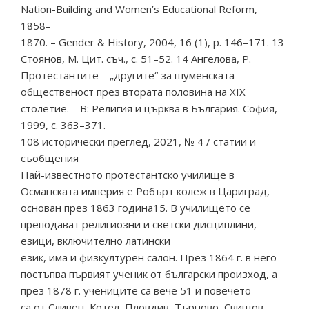
Nation-Building and Women’s Educational Reform,
1858–
1870. – Gender & History, 2004, 16 (1), p. 146–171. 13
Стоянов, М. Цит. съч., с. 51–52. 14 Ангелова, Р.
Протестантите – „другите“ за шуменската
общественост през втората половина на ХІХ
столетие. – В: Религия и църква в България. София,
1999, с. 363–371.
108 исторически преглед, 2021, № 4 / статии и
съобщения
Най-известното протестантско училище в
Османската империя е Робърт колеж в Цариград,
основан през 1863 година15. В училището се
преподават религиозни и светски дисциплини,
езици, включително латински
език, има и физкултурен салон. През 1864 г. в него
постъпва първият ученик от български произход, а
през 1878 г. учениците са вече 51 и повечето
са от Сливен, Котел, Пловдив, Търново, Свищов,