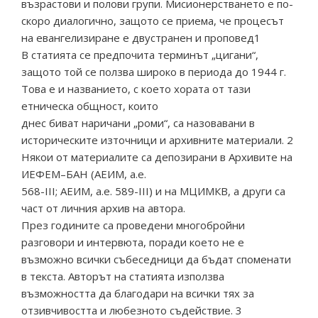
възрастови и полови групи. Мисионерстването е по-
скоро диалогично, защото се приема, че процесът
на евангелизиране е двустранен и проповед1
В статията се предпочита терминът „цигани“,
защото той се ползва широко в периода до 1944 г.
Това е и названието, с което хората от тази
етническа общност, които
днес биват наричани „роми“, са назовавани в
историческите източници и архивните материали. 2
Някои от материалите са депозирани в Архивите на
ИЕФЕМ–БАН (АЕИМ, а.е.
568-ІІІ; АЕИМ, а.е. 589-ІІІ) и на МЦИМКВ, а други са
част от личния архив на автора.
През годините са проведени многобройни
разговори и интервюта, поради което не е
възможно всички събеседници да бъдат споменати
в текста. Авторът на статията използва
възможността да благодари на всички тях за
отзивчивостта и любезното съдействие. 3