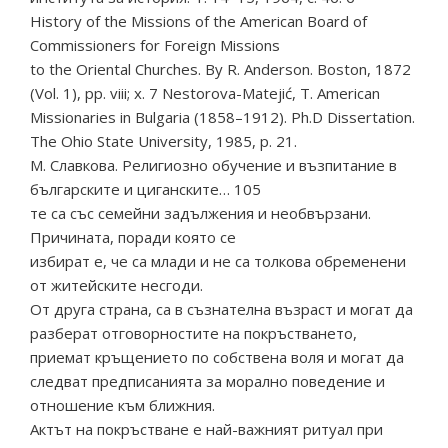
History of the Missions of the American Board of
Commissioners for Foreign Missions
to the Oriental Churches. By R. Anderson. Boston, 1872
(Vol. 1), pр. viii; х. 7 Nestorova-Matejić, T. American
Missionaries in Bulgaria (1858–1912). Ph.D Dissertation.
The Ohio State University, 1985, p. 21.
М. Славкова. Религиозно обучение и възпитание в
българските и циганските… 105
те са със семейни задължения и необвързани.
Причината, поради която се
избират е, че са млади и не са толкова обременени
от житейските несгоди.
От друга страна, са в съзнателна възраст и могат да
разберат отговорностите на покръстването,
приемат кръщението по собствена воля и могат да
следват предписанията за морално поведение и
отношение към ближния.
Актът на покръстване е най-важният ритуал при