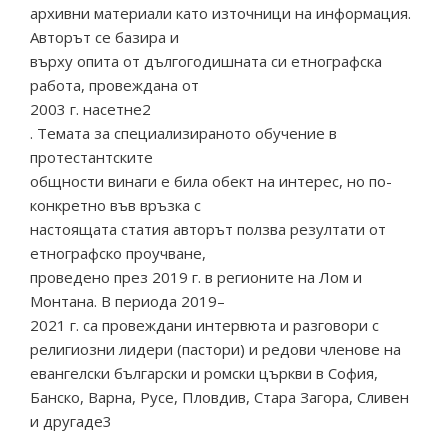
архивни материали като източници на информация.
Авторът се базира и
върху опита от дългогодишната си етнографска
работа, провеждана от
2003 г. насетне2
. Темата за специализираното обучение в
протестантските
общности винаги е била обект на интерес, но по-
конкретно във връзка с
настоящата статия авторът ползва резултати от
етнографско проучване,
проведено през 2019 г. в регионите на Лом и
Монтана. В периода 2019–
2021 г. са провеждани интервюта и разговори с
религиозни лидери (пастори) и редови членове на
евангелски български и ромски църкви в София,
Банско, Варна, Русе, Пловдив, Стара Загора, Сливен
и другаде3
.