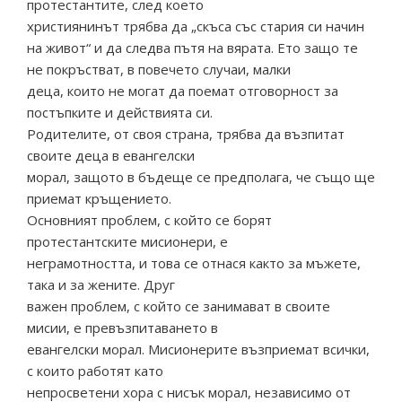
протестантите, след което
християнинът трябва да „скъса със стария си начин
на живот“ и да следва пътя на вярата. Ето защо те
не покръстват, в повечето случаи, малки
деца, които не могат да поемат отговорност за
постъпките и действията си.
Родителите, от своя страна, трябва да възпитат
своите деца в евангелски
морал, защото в бъдеще се предполага, че също ще
приемат кръщението.
Основният проблем, с който се борят
протестантските мисионери, е
неграмотността, и това се отнася както за мъжете,
така и за жените. Друг
важен проблем, с който се занимават в своите
мисии, е превъзпитаването в
евангелски морал. Мисионерите възприемат всички,
с които работят като
непросветени хора с нисък морал, независимо от