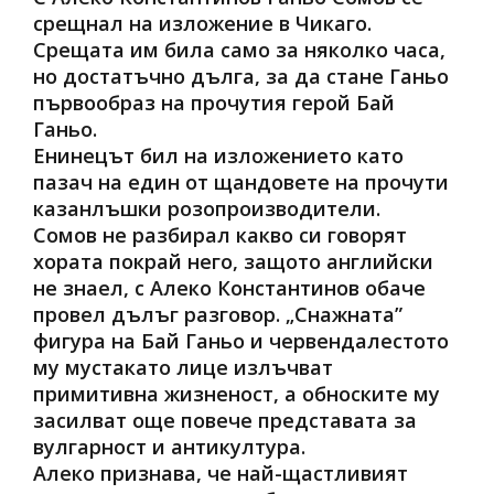
срещнал на изложение в Чикаго.
Срещата им била само за няколко часа,
но достатъчно дълга, за да стане Ганьо
първообраз на прочутия герой Бай
Ганьо.
Енинецът бил на изложението като
пазач на един от щандовете на прочути
казанлъшки розопроизводители.
Сомов не разбирал какво си говорят
хората покрай него, защото английски
не знаел, с Алеко Константинов обаче
провел дълъг разговор. „Снажната”
фигура на Бай Ганьо и червендалестото
му мустакато лице излъчват
примитивна жизненост, а обноските му
засилват още повече представата за
вулгарност и антикултура.
Алеко признава, че най-щастливият