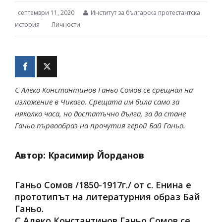
септември 11, 2020
Институт за българска протестантска
история
Личности
С Алеко Константинов Ганьо Сомов се срещнал на
изложение в Чикаго. Срещата им била само за
няколко часа, но достатъчно дълга, за да стане
Ганьо първообраз на прочутия герой Бай Ганьо.
Автор: Красимир Йорданов
Ганьо Сомов /1850-1917г./ от с. Енина е
прототипът на литературния образ Бай
Ганьо.
С Алеко Константинов Ганьо Сомов се