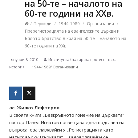
на 50-те – началото на
60-те години на ХХв.
/
Периоди
/
1944-1989
/
Организации
/
Пререгистрацията на евангелските църкви и
Бялото братство в края на 50-те – началото на
60-те години на ХХв.
януари 8, 2010
Институт за българска протестантска
история
1944-1989
/
Организации
ac. Живко Лефтеров
В своята книга „Безкръвното гонение на църквата”
пастор Павел Игнатов посвещава една подглава на
въпроса, озаглавявайки я „Регистрацията като
натиск върху Църквата”…. задоволявайки се