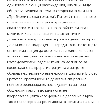
единствено с общи разсъждения, нямащи нищо
общо със заявената тема. В следващата си книга
„Проблеми на евангелизма”, Павел Игнатов отново
се спира на въпроса с регистрацията на
евангелските църкви…. Отново, обаче, липсват
каквито и да е позовавания на автентични
документи, макар и в своите разсъждения авторът
да е много по-подреден…. Поради това настоящата
статия има за цел да осветли този малко известен
аспект от нея, поставяйки си няколко конкретни
изследователски задачи: какви са мотивите за
провеждане на пререгистрацията и защо тя
обхваща единствено евангелските църкви и Бялото
братство; практическите действия свързани с
нейното реализиране; последствията за тези
общности, както и до каква степен
пререгистрацията като форма на давление върху
тях е характерна за религиозната политика на БКП и