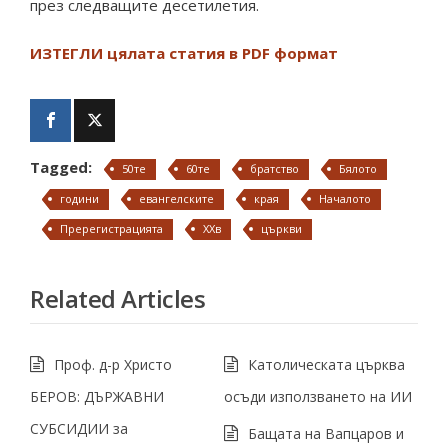
през следващите десетилетия.
ИЗТЕГЛИ цялата статия в PDF формат
Tagged:
50те
60те
братство
Бялото
години
евангелските
края
Началото
Пререгистрацията
ХХв
църкви
Related Articles
Проф. д-р Христо
Католическата църква
БЕРОВ: ДЪРЖАВНИ
осъди използването на ИИ
СУБСИДИИ за
Бащата на Вапцаров и