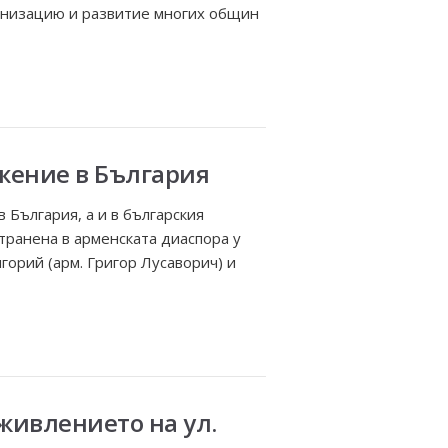
рганизацию и развитие многих общин
жение в България
България, а и в българския
транена в арменската диаспора у
горий (арм. Григор Лусаворич) и
живлението на ул.