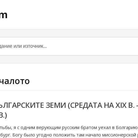
om
ачалото
ГАРСКИТЕ ЗЕМИ (СРЕДАТА НА ХІХ В. 
.)
итьбы, я с одним верующим русским братом уехал в Болгарию
бург. Богу было угодно положить там начало миссионерской