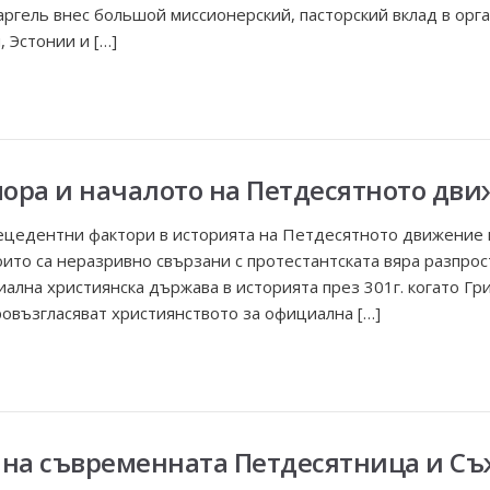
 Каргель внес большой миссионерский, пасторский вклад в о
 Эстонии и […]
ора и началото на Петдесятното дви
цедентни фактори в историята на Петдесятното движение в 
оито са неразривно свързани с протестантската вяра разпрос
ална християнска държава в историята през 301г. когато Гри
ровъзгласяват християнството за официална […]
то на съвременната Петдесятница и Съ