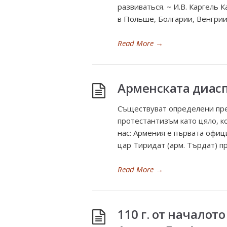
развиваться. ~ И.В. Каргель
в Польше, Болгарии, Венгрии,
Read More
→
Арменската диасп
Съществуват определени пре
протестантизъм като цяло, к
нас: Армения е първата офици
цар Тиридат (арм. Търдат) п
Read More
→
110 г. от начало