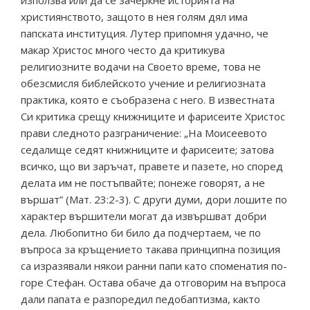
използва или да се зачеркне историята на
християнството, защото в нея голям дял има
папската институция. Лутер припомня удачно, че
макар Христос много често да критикува
религиозните водачи на Своето време, това не
обезсмисля библейското учение и религиозната
практика, която е съобразена с него. В известната
Си критика срещу книжниците и фарисеите Христос
прави следното разграничение: „На Моисеевото
седалище седят книжниците и фарисеите; затова
всичко, що ви заръчат, правете и пазете, но според
делата им не постъпвайте; понеже говорят, а не
вършат” (Мат. 23:2-3). С други думи, дори лошите по
характер вършители могат да извършват добри
дела. Любопитно би било да подчертаем, че по
въпроса за кръщението такава принципна позиция
са изразявали някои ранни папи като споменатия по-
горе Стефан. Остава обаче да отговорим на въпроса
дали папата е разпоредил педобаптизма, както