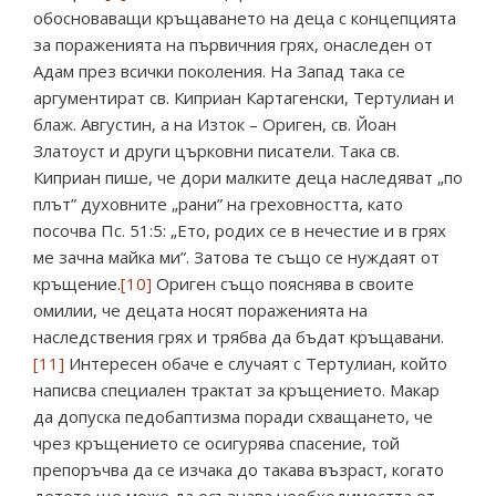
обосноваващи кръщаването на деца с концепцията
за пораженията на първичния грях, онаследен от
Адам през всички поколения. На Запад така се
аргументират св. Киприан Картагенски, Тертулиан и
блаж. Августин, а на Изток – Ориген, св. Йоан
Златоуст и други църковни писатели. Така св.
Киприан пише, че дори малките деца наследяват „по
плът” духовните „рани” на греховността, като
посочва Пс. 51:5: „Ето, родих се в нечестие и в грях
ме зачна майка ми”. Затова те също се нуждаят от
кръщение.
[10]
Ориген също пояснява в своите
омилии, че децата носят пораженията на
наследствения грях и трябва да бъдат кръщавани.
[11]
Интересен обаче е случаят с Тертулиан, който
написва специален трактат за кръщението. Макар
да допуска педобаптизма поради схващането, че
чрез кръщението се осигурява спасение, той
препоръчва да се изчака до такава възраст, когато