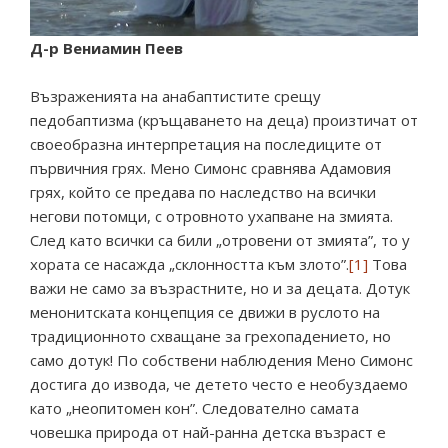
Д-р Вениамин Пеев
Възраженията на анабаптистите срещу
педобаптизма (кръщаването на деца) произтичат от
своеобразна интерпретация на последиците от
първичния грях. Мено Симонс сравнява Адамовия
грях, който се предава по наследство на всички
негови потомци, с отровното ухапване на змията.
След като всички са били „отровени от змията”, то у
хората се насажда „склонността към злото”.
[1]
Това
важи не само за възрастните, но и за децата. Дотук
менонитската концепция се движи в руслото на
традиционното схващане за грехопадението, но
само дотук! По собствени наблюдения Мено Симонс
достига до извода, че детето често е необуздаемо
като „неопитомен кон”. Следователно самата
човешка природа от най-ранна детска възраст е