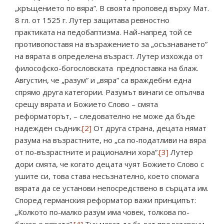
„кръщението по вяра”. В своята проповед върху Мат.
8 гл. от 1525 г. Лутер защитава ревностно
практиката на педобаптизма. Най-напред той се
противопоставя на възражението за „осъзнаването”
на вярата в определена възраст. Лутер изхожда от
философско-богословската предпоставка на блаж.
Августин, че „разум” и „вяра” са враждебни една
спрямо друга категории. Разумът винаги се опълчва
срещу вярата и Божието Слово – смята
реформаторът, – следователно не може да бъде
надежден съдник.
[2]
От друга страна, децата нямат
разума на възрастните, но „са по-податливи на вяра
от по-възрастните и рационални хора”.
[3]
Лутер
дори смята, че когато децата чуят Божието Слово с
ушите си, това става несъзнателно, което спомага
вярата да се установи непосредствено в сърцата им.
Според германския реформатор важи принципът:
„Колкото по-малко разум има човек, толкова по-