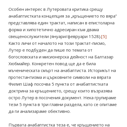
Особен интерес в Лутеровата критика срещу
анабаптистката концепция за „кръщението по вяра”
представлява един трактат, написан в епистоларна
форма и хипотетично адресиран към двама
свещенослужители (януари/февруари 1528).
[5]
Както личи от началото на този трактат-писмо,
Лутер е подбуден да пише по темата от
богословската и мисионерска дейност на Балтазар
Хюбмайер. Конкретен повод ще да е била
мъченическата смърт на анабаптиста. Историкът на
протестантизма и църковните символи на вярата
Филип Шаф посочва 5 пункта от анабаптистката
доктрина за кръщението, срещу които възразява
остро Лутер в посочения документ. Нека групираме
тези 5 пункта в три главни раздела, като се опитаме
да ги анализараме обективно.
Първата анабаптистка теза е, че кръщението на