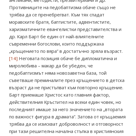
англикани, методисти, презвитериани и др.
Противниците на педобаптизма обаче също не
трябва да се пренебрегват. Към тях спадат
моравските братя, баптистите, адвентистите,
харизматичните евангелистки представителства и
др. Карл Барт бе един от най-влиятелните
съвременни богослови, които поддържаха
„кръщението по вяра” в достатъчно зряла възраст.
[14]
Неговата позиция обаче бе дипломатична и
миролюбива – макар да бе убеден, че
педобаптизмът няма новозаветна база, той
съветваше преминалите през кръщението в детска
възраст да не пристъпват към повторно кръщение.
Барт приемаше Христос като главния фактор,
действителния Кръстител на всеки един човек, но
последният имаше за него значението на „втората
по важност фигура в драмата”. Затова от кръщаемия
трябва да се изискват доброволност и отговорност
при тази решителна начална стъпка в християнския