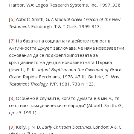
Harbor, WA: Logos Research Systems, Inc., 1997. 338.
[6]
Abbott-Smith, G.
A Manual Greek Lexicon of the New
Testament
. Edinburgh: T & T Clark, 1999. 313.
[7]
На базата на социалната действителност в
Античността Джует заключава, че няма новозаветни
основания да се подкрепя хипотезата за
кръщаването на деца в новозаветната Църква
(Jewett, P. K.
Infant Baptism and the Covenant of Grace
.
Grand Rapids: Eerdmans, 1978. 47 ff.; Guthrie, D.
New
Testament Theology
. IVP, 1981. 738 n. 123.
[8]
Особено в случаите, когато думата е в мн. ч., тя
се отнася към „езическите народи” (Abbott-Smith, G.,
op. cit
. 199 f.).
[9]
Kelly, J. N. D.
Early Christian Doctrines
. London: A & C
th