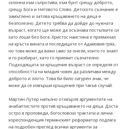
склонна към съпротива, към бунт срещу доброто,
срещу Бога и Неговото Слово. Детското съзнание е
замъглено и затова кръщаването на деца е
безполезно. Детето трябва да дойде до нужната
възраст, когато ще може да осъзнава постъпките си
като лоши без Бога. Христос наистина е премахнал
на кръста вината и последиците от Адамовия грях,
но това може да важи само за онези, които го знаят
и го разбират, като го приемат съзнателно.
Подходящата за кръщение възраст се определя от
способността на младия човек да различава между
доброто и злото. Това би било сигурен знак, че
може да се извърши кръщение при такъв случай.
Мартин Лутер напълно отхвърля аргументите на
анабаптистите против кръщаването на деца. Доста
остро в проповеди, богословски трактати и лична
кореспонденция германският реформатор подлага
на подробен преглед всички аргументи за