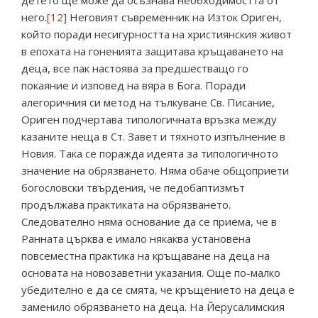
детето ще може да осъзнава необходимостта от
него.
[12]
Неговият съвременник на Изток Ориген,
който поради несигурността на християнския живот
в епохата на гоненията защитава кръщаването на
деца, все пак настоява за предшестващо го
покаяние и изповед на вяра в Бога. Поради
алегоричния си метод на тълкуване Св. Писание,
Ориген подчертава типологичната връзка между
казаните неща в Ст. Завет и тяхното изпълнение в
Новия. Така се поражда идеята за типологичното
значение на обрязването. Няма обаче общоприети
богословски твърдения, че педобаптизмът
продължава практиката на обрязването.
Следователно няма основание да се приема, че в
Ранната църква е имало някаква установена
повсеместна практика на кръщаване на деца на
основата на новозаветни указания. Още по-малко
убедително е да се смята, че кръщението на деца е
заменило обрязването на деца. На Йерусалимския