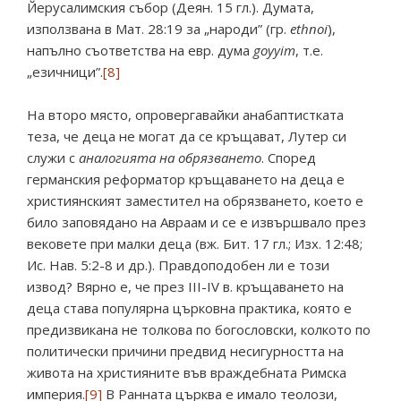
Йерусалимския събор (Деян. 15 гл.). Думата,
използвана в Мат. 28:19 за „народи” (гр.
ethnoi
),
напълно съответства на евр. дума
goyyim
, т.е.
„езичници”.
[8]
На второ място, опровергавайки анабаптистката
теза, че деца не могат да се кръщават, Лутер си
служи с
аналогията на обрязването
. Според
германския реформатор кръщаването на деца е
християнският заместител на обрязването, което е
било заповядано на Авраам и се е извършвало през
вековете при малки деца (вж. Бит. 17 гл.; Изх. 12:48;
Ис. Нав. 5:2-8 и др.). Правдоподобен ли е този
извод? Вярно е, че през ІІІ-IV в. кръщаването на
деца става популярна църковна практика, която е
предизвикана не толкова по богословски, колкото по
политически причини предвид несигурността на
живота на християните във враждебната Римска
империя.
[9]
В Ранната църква е имало теолози,