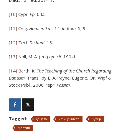
Black, ; 5
ed. 207-11.
[10]
Cypr.
Ep
. 64.5.
[11]
Orig.
Hom. in Luc
. 14;
In Rom
. 5, 9.
[12]
Tert.
De bapt
. 18.
[13]
Noll, M. A. (ed.)
op. cit
. 190-1.
[14]
Barth, K.
The Teaching of the Church Regarding
Baptism
. Transl. by E. A. Payne. Eugene, Or.: Wipf &
Stock Publ., 2006; repr.
Passim
.
Tagged:
децата
кръщението
Лутер
Мартин