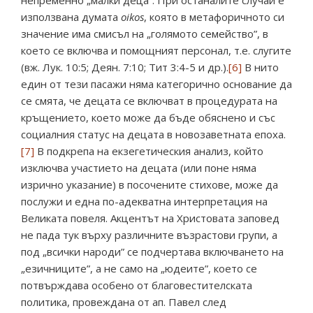
непременно „малки деца”. При останалите случаи е
използвана думата
oikos
, която в метафоричното си
значение има смисъл на „голямото семейство”, в
което се включва и помощният персонал, т.е. слугите
(вж. Лук. 10:5; Деян. 7:10; Тит 3:4-5 и др.).
[6]
В нито
един от тези пасажи няма категорично основание да
се смята, че децата се включват в процедурата на
кръщението, което може да бъде обяснено и със
социалния статус на децата в новозаветната епоха.
[7]
В подкрепа на екзегетическия анализ, който
изключва участието на децата (или поне няма
изрично указание) в посочените стихове, може да
послужи и една по-адекватна интерпретация на
Великата повеля. Акцентът на Христовата заповед
не пада тук върху различните възрастови групи, а
под „всички народи” се подчертава включването на
„езичниците”, а не само на „юдеите”, което се
потвърждава особено от благовестителската
политика, провеждана от ап. Павел след