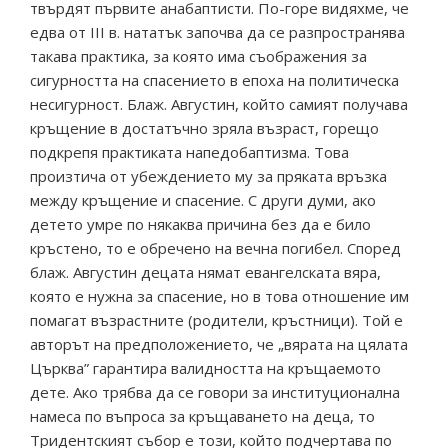
твърдят първите анабаптисти. По-горе видяхме, че
едва от ІІІ в. нататък започва да се разпространява
такава практика, за която има съображения за
сигурността на спасението в епоха на политическа
несигурност. Блаж. Августин, който самият получава
кръщение в достатъчно зряла възраст, горещо
подкрепя практиката напедобаптизма. Това
произтича от убеждението му за пряката връзка
между кръщение и спасение. С други думи, ако
детето умре по някаква причина без да е било
кръстено, то е обречено на вечна погибел. Според
блаж. Августин децата нямат евангелската вяра,
която е нужна за спасение, но в това отношение им
помагат възрастните (родители, кръстници). Той е
авторът на предположението, че „вярата на цялата
Църква” гарантира валидността на кръщаемото
дете. Ако трябва да се говори за институционална
намеса по въпроса за кръщаването на деца, то
Тридентският събор е този, който подчертава по