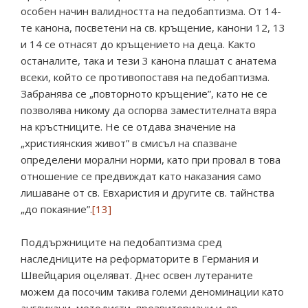
особен начин валидността на педобаптизма. От 14-
те канона, посветени на св. кръщение, канони 12, 13
и 14 се отнасят до кръщението на деца. Както
останалите, така и тези 3 канона плашат с анатема
всеки, който се противопоставя на педобаптизма.
Забранява се „повторното кръщение”, като не се
позволява никому да оспорва заместителната вяра
на кръстниците. Не се отдава значение на
„християнския живот” в смисъл на спазване
определени морални норми, като при провал в това
отношение се предвиждат като наказания само
лишаване от св. Евхаристия и другите св. тайнства
„до покаяние”.
[13]
Поддържниците на педобаптизма сред
наследниците на реформаторите в Германия и
Швейцария оцеляват. Днес освен лутераните
можем да посочим такива големи деноминации като