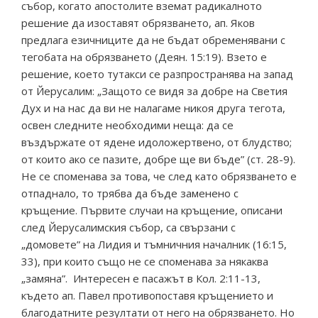
събор, когато апостолите вземат радикалното
решение да изоставят обрязването, ап. Яков
предлага езичниците да не бъдат обременявани с
тегобата на обрязването (Деян. 15:19). Взето е
решение, което тутакси се разпространява на запад
от Йерусалим: „Защото се видя за добре на Светия
Дух и на нас да ви не налагаме никоя друга тегота,
освен следните необходими неща: да се
въздържате от ядене идоложертвено, от блудство;
от които ако се пазите, добре ще ви бъде” (ст. 28-9).
Не се споменава за това, че след като обрязването е
отпаднало, то трябва да бъде заменено с
кръщение. Първите случаи на кръщение, описани
след Йерусалимския събор, са свързани с
„домовете” на Лидия и тъмничния началник (16:15,
33), при които също не се споменава за някаква
„замяна”. Интересен е пасажът в Кол. 2:11-13,
където ап. Павел противопоставя кръщението и
благодатните резултати от него на обрязването. Но