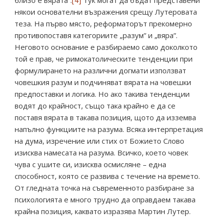
близо е вярата”.
[4]
Тук могат да бъдат представени
някои основателни възражения срещу Лутеровата
теза. На първо място, реформаторът прекомерно
противопоставя категориите „разум” и „вяра”.
Неговото основание е разбираемо само доколкото
той е прав, че римокатолическите тенденции при
формулирането на различни догмати използват
човешкия разум и подчиняват вярата на човешки
предпоставки и логика. Но ако такива тенденции
водят до крайност, също така крайно е да се
поставя вярата в такава позиция, щото да изземва
напълно функциите на разума. Всяка интерпретация
на дума, изречение или стих от Божието Слово
изисква намесата на разума. Всичко, което човек
чува с ушите си, изисква осмисляне – една
способност, която се развива с течение на времето.
От гледната точка на съвременното разбиране за
психологията е много трудно да оправдаем такава
крайна позиция, каквато изразява Мартин Лутер.