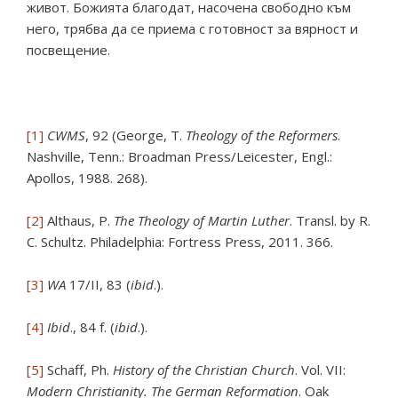
живот. Божията благодат, насочена свободно към
него, трябва да се приема с готовност за вярност и
посвещение.
[1]
CWMS
, 92 (George, T.
Theology of the Reformers
.
Nashville, Tenn.: Broadman Press/Leicester, Engl.:
Apollos, 1988. 268).
[2]
Althaus, P.
The Theology of Martin Luther
. Transl. by R.
C. Schultz. Philadelphia: Fortress Press, 2011. 366.
[3]
WA
17/II, 83 (
ibid
.).
[4]
Ibid
., 84 f. (
ibid
.).
[5]
Schaff, Ph.
History of the Christian Church
. Vol. VII:
Modern Christianity. The German Reformation
. Oak