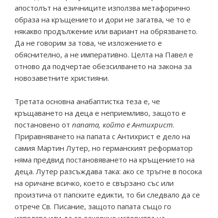
апостолът на езичниците използва метафорично
образа на кръщението и дори не загатва, че то е
някакво продължение или вариант на обрязването.
Да не говорим за това, че изложението е
обяснително, а не императивно. Целта на Павел е
отново да подчертае обезсилването на закона за
новозаветните християни.
Третата основна анабаптистка теза е, че
кръщаването на деца е неприемливо, защото е
постановено от
папата, който е Антихрист
.
Приравняването на папата с Антихрист е дело на
самия Мартин Лутер, но германският реформатор
няма предвид постановяването на кръщението на
деца. Лутер разсъждава така: ако се тръгне в посока
на оричане всичко, което е свързано със или
произтича от папските едикти, то би следвало да се
отрече Св. Писание, защото папата също го