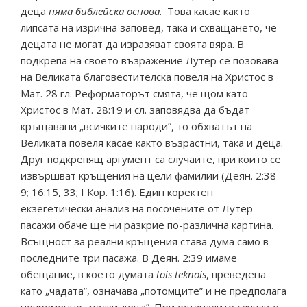
деца
няма библейска основа
. Това касае както
липсата на изрична заповед, така и схващането, че
децата не могат да изразяват своята вяра. В
подкрепа на своето възражение Лутер се позовава
на Великата благовестителска повеля на Христос в
Мат. 28 гл. Реформаторът смята, че щом като
Христос в Мат. 28:19 и сл. заповядва да бъдат
кръщавани „всичките народи”, то обхватът на
Великата повеля касае както възрастни, така и деца.
Друг подкрепящ аргумент са случаите, при които се
извършват кръщения на цели фамилии (Деян. 2:38-
9; 16:15, 33; І Кор. 1:16). Един коректен
екзегетически анализ на посочените от Лутер
пасажи обаче ще ни разкрие по-различна картина.
Всъщност за реални кръщения става дума само в
последните три пасажа. В Деян. 2:39 имаме
обещание, в което думата
tois teknois
, преведена
като „чадата”, означава „потомците” и не предполага