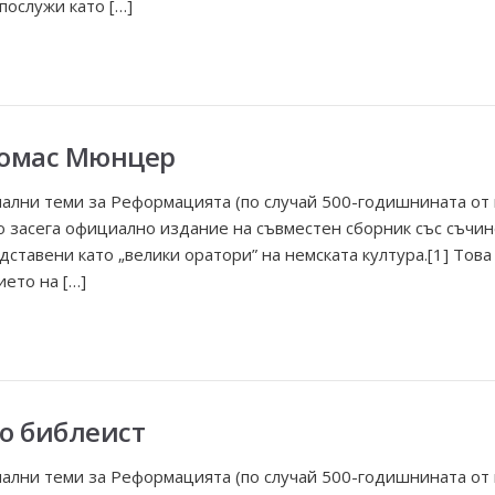
послужи като […]
Томас Мюнцер
иални теми за Реформацията (по случай 500-годишнината от
о засега официално издание на съвместен сборник със съчи
дставени като „велики оратори” на немската култура.[1] Тов
ето на […]
о библеист
иални теми за Реформацията (по случай 500-годишнината от