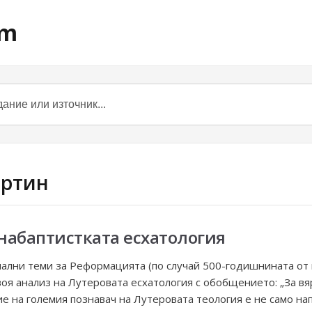
om
артин
набаптистката есхатология
иални теми за Реформацията (по случай 500-годишнината от
воя анализ на Лутеровата есхатология с обобщението: „За в
ие на големия познавач на Лутеровата теология е не само н