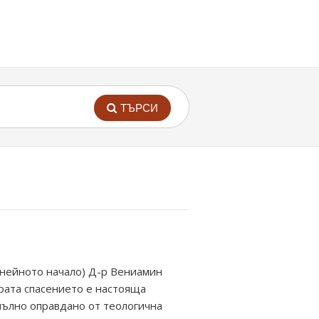
ТЪРСИ
 нейното начало) Д-р Вениамин
ярата спасението е настояща
апълно оправдано от теологична