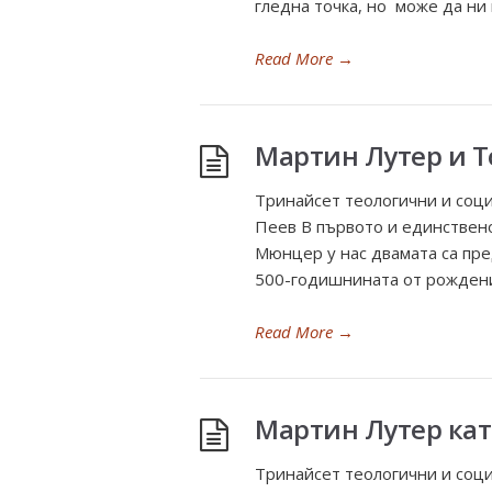
гледна точка, но може да ни 
Read More
→
Мартин Лутер и 
Тринайсет теологични и соц
Пеев В първото и единствен
Мюнцер у нас двамата са пре
500-годишнината от рождени
Read More
→
Мартин Лутер кат
Тринайсет теологични и соц