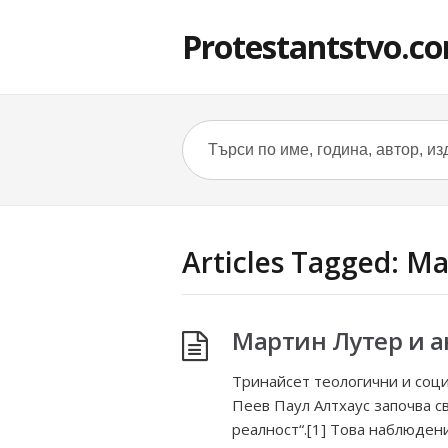
Protestantstvo.c
Articles Tagged: М
Мартин Лутер и а
Тринайсет теологични и соц
Пеев Паул Алтхаус започва с
реалност“.[1] Това наблюден