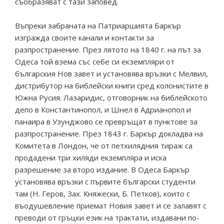
съобразяват с тази заповед.
Въпреки забраната на Патриаршията Баркър
изгражда своите канали и контакти за
разпространение. През лятото на 1840 г. на път за
Одеса той взема със себе си екземпляри от
българския Нов завет и установява връзки с Мелвил,
дистрибутор на библейски книги сред колонистите в
Южна Русия. Лазаридис, отговорник на библейското
депо в Константинопол, и Шнел в Адрианопол и
панаира в Узунджово се превръщат в пунктове за
разпространение. През 1843 г. Баркър докладва на
Комитета в Лондон, че от петхилядния тираж са
продадени три хиляди екземпляра и иска
разрешение за второ издание. В Одеса Баркър
установява връзки с първите български студенти
там (Н. Геров, Зах. Княжески, Б. Петков), които с
въодушевление приемат Новия завет и се залавят с
преводи от гръцки език на трактати, издавани по-