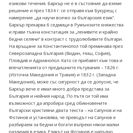
езикови течения. Баркър не е в състояние да вземе
решение и през 1834 г. се отправя към Букурещ с
намерение „да научи всичко за българския език“.
Баркър прекарва 6 седмици в Румънските княжества
и прави тъжна констатация за „ленивите и крайно
бедни селяни“ в контраст с трудолюбивите българи.
На връщане за Константинопол той преминава през
Северозападна България (Видин, Ниш, София),
Пловдив и Адрианопол. Като се прибавят към това и
впечатленията от предишните пътувания – 1826 г.
(Източна Македония и Тракия) и 1832 г. (Западна
Македония), може със сигурност да се допусне, че
Баркър вече е имал много добра представа за
България и нейния народ. По пътя си той има
възможност да апробира сред обикновените
български християни двата текста – на Сапунов и на
Фотинов и установява, че преводът на Сапунов е
разбираем за бедни и богати въпреки някои малки
различия в езика. Езикът на Фотинов е напълно