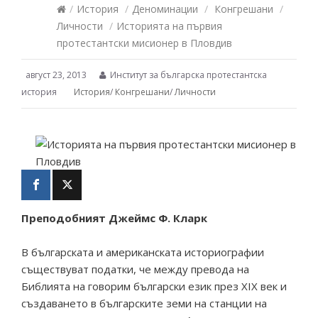
/
История
/
Деноминации
/
Конгрешани
/
Личности
/
Историята на първия
протестантски мисионер в Пловдив
август 23, 2013
Институт за българска протестантска
история
История
/
Конгрешани
/
Личности
Преподобният Джеймс Ф. Кларк
В българската и американската историографии
съществуват податки, че между превода на
Библията на говорим български език през ХIХ век и
създаването в българските земи на станции на