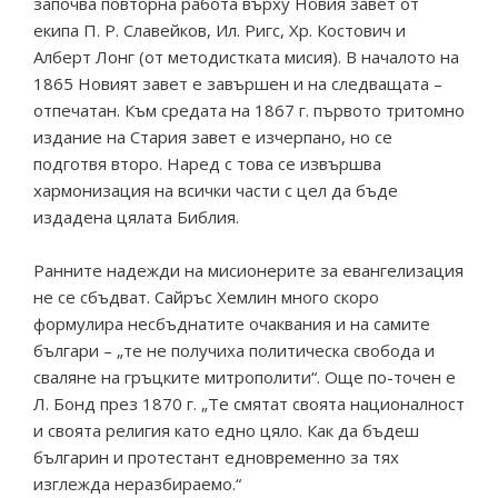
започва повторна работа върху Новия завет от
екипа П. Р. Славейков, Ил. Ригс, Хр. Костович и
Алберт Лонг (от методистката мисия). В началото на
1865 Новият завет е завършен и на следващата –
отпечатан. Към средата на 1867 г. първото тритомно
издание на Стария завет е изчерпано, но се
подготвя второ. Наред с това се извършва
хармонизация на всички части с цел да бъде
издадена цялата Библия.
Ранните надежди на мисионерите за евангелизация
не се сбъдват. Сайръс Хемлин много скоро
формулира несбъднатите очаквания и на самите
българи – „те не получиха политическа свобода и
сваляне на гръцките митрополити“. Още по-точен е
Л. Бонд през 1870 г. „Те смятат своята националност
и своята религия като едно цяло. Как да бъдеш
българин и протестант едновременно за тях
изглежда неразбираемо.“