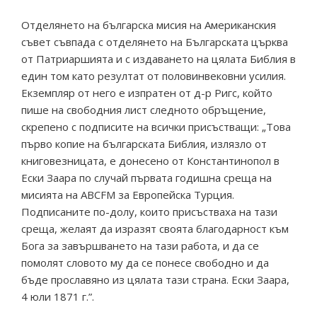
Отделянето на българска мисия на Американския
съвет съвпада с отделянето на Българската църква
от Патриаршията и с издаването на цялата Библия в
един том като резултат от половинвековни усилия.
Екземпляр от него е изпратен от д-р Ригс, който
пише на свободния лист следното обръщение,
скрепено с подписите на всички присъстващи: „Това
първо копие на българската Библия, излязло от
книговезницата, е донесено от Константинопол в
Ески Заара по случай първата годишна среща на
мисията на ABCFM за Европейска Турция.
Подписаните по-долу, които присъстваха на тази
среща, желаят да изразят своята благодарност към
Бога за завършването на тази работа, и да се
помолят словото му да се понесе свободно и да
бъде прославяно из цялата тази страна. Ески Заара,
4 юли 1871 г.”.