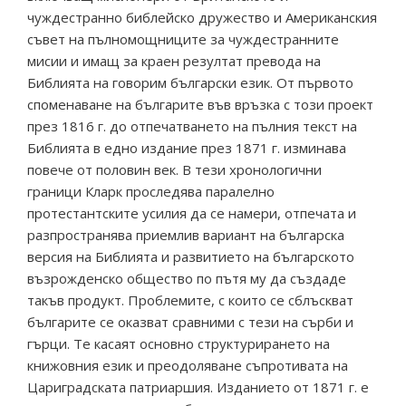
чуждестранно библейско дружество и Американския
съвет на пълномощниците за чуждестранните
мисии и имащ за краен резултат превода на
Библията на говорим български език. От първото
споменаване на българите във връзка с този проект
през 1816 г. до отпечатването на пълния текст на
Библията в едно издание през 1871 г. изминава
повече от половин век. В тези хронологични
граници Кларк проследява паралелно
протестантските усилия да се намери, отпечата и
разпространява приемлив вариант на българска
версия на Библията и развитието на българското
възрожденско общество по пътя му да създаде
такъв продукт. Проблемите, с които се сблъскват
българите се оказват сравними с тези на сърби и
гърци. Те касаят основно структурирането на
книжовния език и преодоляване съпротивата на
Цариградската патриаршия. Изданието от 1871 г. е