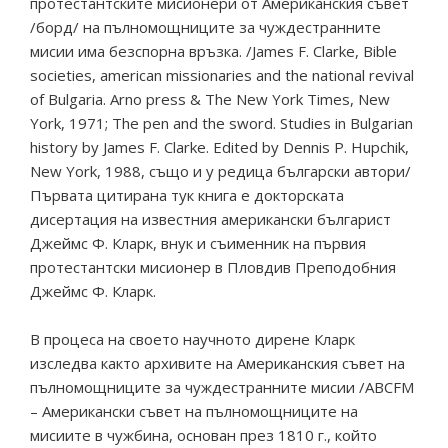
протестантските мисионери от Американския съвет
/борд/ на пълномощниците за чуждестранните
мисии има безспорна връзка. /James F. Clarke, Bible
societies, american missionaries and the national revival
of Bulgaria. Arno press & The New York Times, New
York, 1971; The pen and the sword. Studies in Bulgarian
history by James F. Clarke. Еdited by Dennis P. Hupchik,
New York, 1988, също и у редица български автори/
Първата цитирана тук книга е докторската
дисертация на известния американски българист
Джеймс Ф. Кларк, внук и съименник на първия
протестантски мисионер в Пловдив Преподобния
Джеймс Ф. Кларк.
В процеса на своето научното дирене Кларк
изследва както архивите на Американския съвет на
пълномощниците за чуждестранните мисии /ABCFM
– Американски съвет на пълномощниците на
мисиите в чужбина, основан през 1810 г., който