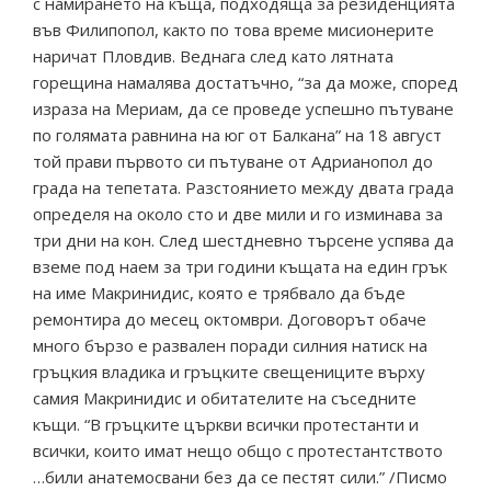
с намирането на къща, подходяща за резиденцията
във Филипопол, както по това време мисионерите
наричат Пловдив. Веднага след като лятната
горещина намалява достатъчно, “за да може, според
израза на Мериам, да се проведе успешно пътуване
по голямата равнина на юг от Балкана” на 18 август
той прави първото си пътуване от Адрианопол до
града на тепетата. Разстоянието между двата града
определя на около сто и две мили и го изминава за
три дни на кон. След шестдневно търсене успява да
вземе под наем за три години къщата на един грък
на име Макринидис, която е трябвало да бъде
ремонтира до месец октомври. Договорът обаче
много бързо е развален поради силния натиск на
гръцкия владика и гръцките свещениците върху
самия Макринидис и обитателите на съседните
къщи. “В гръцките църкви всички протестанти и
всички, които имат нещо общо с протестантството
…били анатемосвани без да се пестят сили.” /Писмо