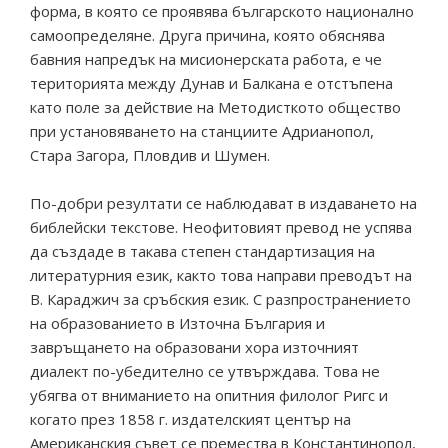
форма, в която се проявява българското национално
самоопределяне. Друга причина, която обяснява
бавния напредък на мисионерската работа, е че
територията между Дунав и Балкана е отстъпена
като поле за действие на Методисткото общество
при установяването на станциите Адрианопол,
Стара Загора, Пловдив и Шумен.
По-добри резултати се наблюдават в издаването на
библейски текстове. Неофитовият превод не успява
да създаде в такава степен стандартизация на
литературния език, както това направи преводът на
В. Караджич за сръбския език. С разпространението
на образованието в Източна България и
завръщането на образовани хора източният
диалект по-убедително се утвърждава. Това не
убягва от вниманието на опитния филолог Ригс и
когато през 1858 г. издателският център на
Американския съвет се премества в Константинопол,