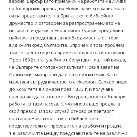
версия. Баркър като приемник на работата на Лийвз
по българския превод на Новия завети в качеството
си на представител на Британското библейско
дружество и отговорен за разпространението на
неговите издания в Европейска Турция придобива
най-точна представа за необходимостта от този
вид книги сред българите. Впрочем с този проблем
той се среща още по време на първото си пътуване.
През 1832 г. пътувайки от Солун до Ниш той вижда,
че българите с готовност купуват Новия завет на
Стойкович, макар той да е на сръбски език. Като
изоставя сътрудничеството с Иларион, Баркър пише
до Комитета в Лондон през 1833 г. и получава
препоръка да се свърже с Букурещ, където българи
работят в тази насока. К. Фотинов също предлага
свой превод. В този случай отново се повтарят
противоречия, известни на библейските
представители от преводите на сръбски и гръцки,
т.е. различията между представителите на различни