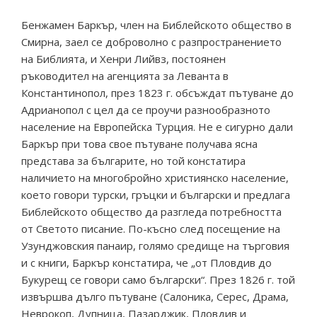
Бенжамен Баркър, член на Библейското общество в
Смирна, заел се доброволно с разпространението
на Библията, и Хенри Лийвз, постоянен
ръководител на агенцията за Леванта в
Константинопол, през 1823 г. обсъждат пътуване до
Адрианопол с цел да се проучи разнообразното
население на Европейска Турция. Не е сигурно дали
Баркър при това свое пътуване получава ясна
представа за българите, но той констатира
наличието на многобройно християнско население,
което говори турски, гръцки и български и предлага
Библейското общество да разгледа потребността
от Светото писание. По-късно след посещение на
Узунджовския панаир, голямо средище на търговия
и с книги, Баркър констатира, че „от Пловдив до
Букурещ се говори само български“. През 1826 г. той
извършва дълго пътуване (Салоника, Серес, Драма,
Неврокоп, Дупница, Пазарджик, Пловдив и