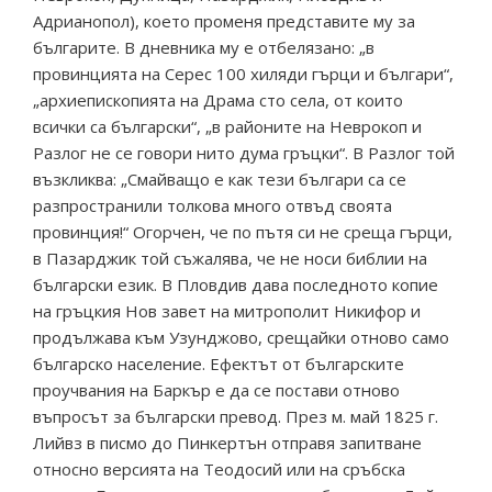
Адрианопол), което променя представите му за
българите. В дневника му е отбелязано: „в
провинцията на Серес 100 хиляди гърци и българи“,
„архиепископията на Драма сто села, от които
всички са български“, „в районите на Неврокоп и
Разлог не се говори нито дума гръцки“. В Разлог той
възкликва: „Смайващо е как тези българи са се
разпространили толкова много отвъд своята
провинция!“ Огорчен, че по пътя си не среща гърци,
в Пазарджик той съжалява, че не носи библии на
български език. В Пловдив дава последното копие
на гръцкия Нов завет на митрополит Никифор и
продължава към Узунджово, срещайки отново само
българско население. Ефектът от българските
проучвания на Баркър е да се постави отново
въпросът за български превод. През м. май 1825 г.
Лийвз в писмо до Пинкертън отправя запитване
относно версията на Теодосий или на сръбска