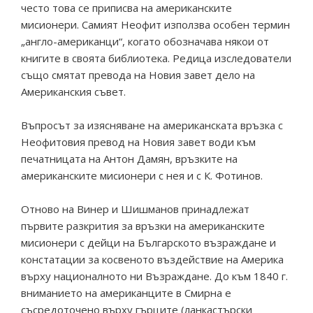
често това се приписва на американските
мисионери. Самият Неофит използва особен термин
„англо-американци“, когато обозначава някои от
книгите в своята библиотека. Редица изследователи
също смятат превода на Новия завет дело на
Американския съвет.
Въпросът за изясняване на американската връзка с
Неофитовия превод на Новия завет води към
печатницата на Антон Дамян, връзките на
американските мисионери с нея и с К. Фотинов.
Отново на Винер и Шишманов принадлежат
първите разкрития за връзки на американските
мисионери с дейци на Българското възраждане и
констатации за косвеното въздействие на Америка
върху националното ни Възраждане. До към 1840 г.
вниманието на американците в Смирна е
съсредоточено върху гърците (ланкастърски