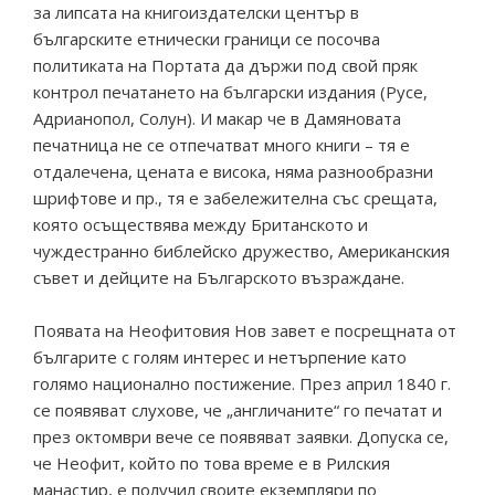
за липсата на книгоиздателски център в
българските етнически граници се посочва
политиката на Портата да държи под свой пряк
контрол печатането на български издания (Русе,
Адрианопол, Солун). И макар че в Дамяновата
печатница не се отпечатват много книги – тя е
отдалечена, цената е висока, няма разнообразни
шрифтове и пр., тя е забележителна със срещата,
която осъществява между Британското и
чуждестранно библейско дружество, Американския
съвет и дейците на Българското възраждане.
Появата на Неофитовия Нов завет е посрещната от
българите с голям интерес и нетърпение като
голямо национално постижение. През април 1840 г.
се появяват слухове, че „англичаните“ го печатат и
през октомври вече се появяват заявки. Допуска се,
че Неофит, който по това време е в Рилския
манастир, е получил своите екземпляри по