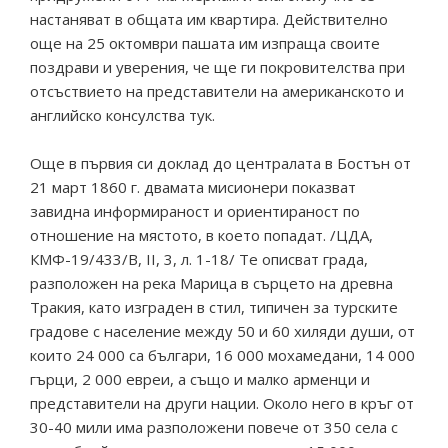
настаняват в общата им квартира. Действително
още на 25 октомври пашата им изпраща своите
поздрави и уверения, че ще ги покровителства при
отсъствието на представители на американското и
английско консулства тук.
Още в първия си доклад до централата в Бостън от
21 март 1860 г. двамата мисионери показват
завидна информираност и ориентираност по
отношение на мястото, в което попадат. /ЦДА,
КМФ-19/433/В, II, 3, л. 1-18/ Те описват града,
разположен на река Марица в сърцето на древна
Тракия, като изграден в стил, типичен за турските
градове с население между 50 и 60 хиляди души, от
които 24 000 са българи, 16 000 мохамедани, 14 000
гърци, 2 000 евреи, а също и малко арменци и
представители на други нации. Около него в кръг от
30-40 мили има разположени повече от 350 села с