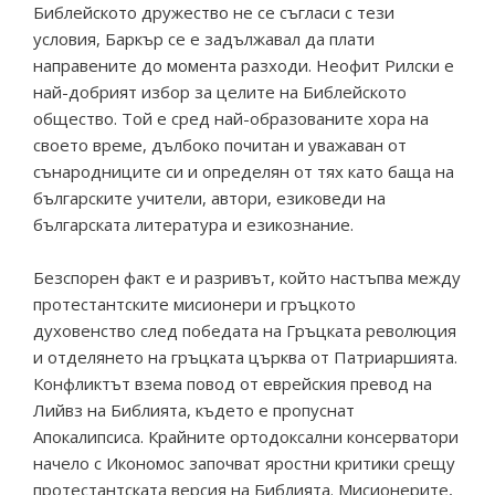
Библейското дружество не се съгласи с тези
условия, Баркър се е задължавал да плати
направените до момента разходи. Неофит Рилски е
най-добрият избор за целите на Библейското
общество. Той е сред най-образованите хора на
своето време, дълбоко почитан и уважаван от
сънародниците си и определян от тях като баща на
българските учители, автори, езиковеди на
българската литература и езикознание.
Безспорен факт е и разривът, който настъпва между
протестантските мисионери и гръцкото
духовенство след победата на Гръцката революция
и отделянето на гръцката църква от Патриаршията.
Конфликтът взема повод от еврейския превод на
Лийвз на Библията, където е пропуснат
Апокалипсиса. Крайните ортодоксални консерватори
начело с Икономос започват яростни критики срещу
протестантската версия на Библията. Мисионерите,