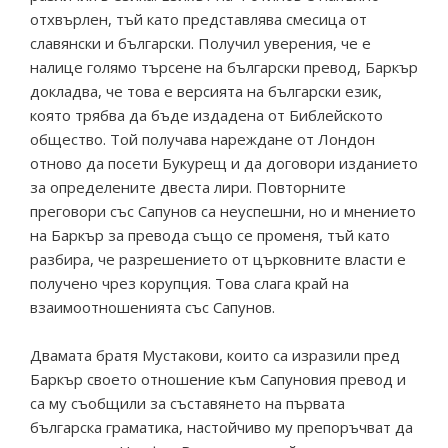
отхвърлен, тъй като представлява смесица от
славянски и български. Получил уверения, че е
налице голямо търсене на български превод, Баркър
докладва, че това е версията на български език,
която трябва да бъде издадена от Библейското
общество. Той получава нареждане от Лондон
отново да посети Букурещ и да договори изданието
за определените двеста лири. Повторните
преговори със Сапунов са неуспешни, но и мнението
на Баркър за превода също се променя, тъй като
разбира, че разрешението от църковните власти е
получено чрез корупция. Това слага край на
взаимоотношенията със Сапунов.
Двамата братя Мустакови, които са изразили пред
Баркър своето отношение към Сапуновия превод и
са му съобщили за съставянето на първата
българска граматика, настойчиво му препоръчват да