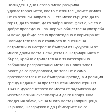
Великден. Едно негово писмо разкрива
удовлетворението, което е изпитал: „моите усилия
не са отишли напразно… Сега може гърците да го
горят, да го палят, да го забраняват, факт е, че то е
добре преведено… за широка обществена употреба
и може да бъде лесно преглеждано и коригирано“.
Засвидетелствано е голямото вълнение на
патриотично настроени българи от Букурещ и от
много други места. Реакцията на Патриаршията е
бърза, крайно отрицателна и тя категорично
забранява разпространението на Новия завет.
Може да се предположи, че това не е само
противопоставяне на български превод, а и реакция
срещу издание на протестантски мисионери. От
1841 г. духовенството по места се задължава да
изземва всички екземпляри и да ги изгаря. Има
сведения обаче, че на много места (Копривщица,
Търново, Пазарджик и др.) българите не се