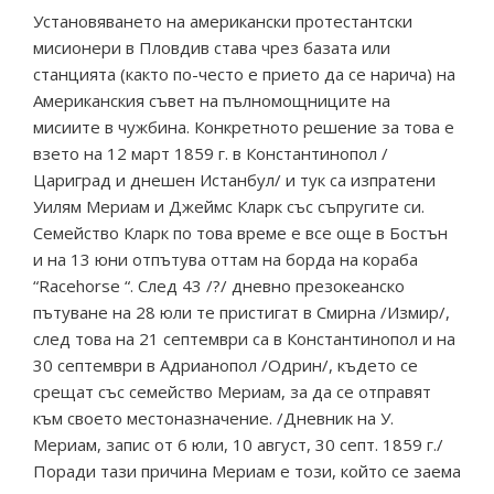
Установяването на американски протестантски
мисионери в Пловдив става чрез базата или
станцията (както по-често е прието да се нарича) на
Американския съвет на пълномощниците на
мисиите в чужбина. Конкретното решение за това е
взето на 12 март 1859 г. в Константинопол /
Цариград и днешен Истанбул/ и тук са изпратени
Уилям Мериам и Джеймс Кларк със съпругите си.
Семейство Кларк по това време е все още в Бостън
и на 13 юни отпътува оттам на борда на кораба
“Raсehоrsе “. След 43 /?/ дневно презокеанско
пътуване на 28 юли те пристигат в Смирна /Измир/,
след това на 21 септември са в Константинопол и на
30 септември в Адрианопол /Одрин/, където се
срещат със семейство Мериам, за да се отправят
към своето местоназначение. /Дневник на У.
Мериам, запис от 6 юли, 10 август, 30 септ. 1859 г./
Поради тази причина Мериам е този, който се заема