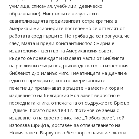
училища, списания, учебници, девическо
образование). Нищожните резултати в
евангелизацията предизвикват остра критика в
Америка и мисионерите постепенно се оттеглят от
работата сред гърците. Не трябва да се пропуска, че
след Малта и преди Константинопол Смирна е
издателският център на Американския съвет,
където се превеждат и издават части от Библията
на различни езици под ръководството на известния
библеист д-р Илайъс Ригс. Печатницата на Дамян е
един от примерите, когато американските
печатници преминават в ръцете на местни хора и
издаването на българския Нов завет вероятно е
последната книга, отпечатана от съдружието Брюър
– Дамян. Когато през 1844 г. Фотинов се заема с
издаването на своето списание „Любословие“, той
използва шрифта, доставен за отпечатването на
Новия завет. Върху него безспорно влияние оказва