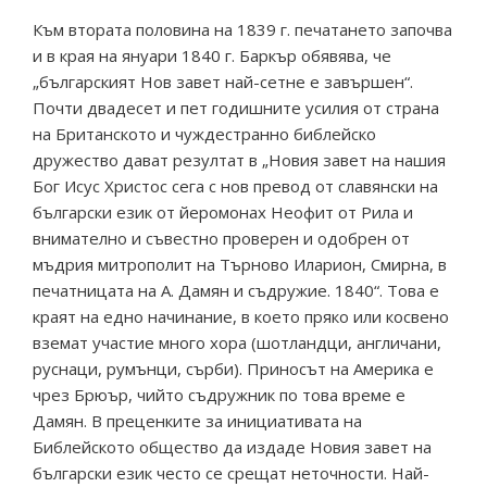
Към втората половина на 1839 г. печатането започва
и в края на януари 1840 г. Баркър обявява, че
„българският Нов завет най-сетне е завършен“.
Почти двадесет и пет годишните усилия от страна
на Британското и чуждестранно библейско
дружество дават резултат в „Новия завет на нашия
Бог Исус Христос сега с нов превод от славянски на
български език от йеромонах Неофит от Рила и
внимателно и съвестно проверен и одобрен от
мъдрия митрополит на Търново Иларион, Смирна, в
печатницата на А. Дамян и съдружие. 1840“. Това е
краят на едно начинание, в което пряко или косвено
вземат участие много хора (шотландци, англичани,
руснаци, румънци, сърби). Приносът на Америка е
чрез Брюър, чийто съдружник по това време е
Дамян. В преценките за инициативата на
Библейското общество да издаде Новия завет на
български език често се срещат неточности. Най-