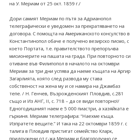
на У. Мериам от 25 окт. 1859 г./
Дори самият Мериам по пътя за Адрианопол
телеграфически е уведомен за прекратяването на
договора. С помощта на Американското консулство в
Константинопол обаче е получено везирско писмо, с
което Портата, т.е. правителството препоръчва
мисионерите на пашата на града. При повторното си
отиване във Филипопол в началото на октомври
Мериам за три дни успява да наеме къщата на Аргир
Загарлията, която след развода му става
собственост на жена му и се намира на Джамбаз
тепе. / Н. Генчев, Възрожденският Пловдив, с.281
също и Из АНГ, II, с. 718 – да се види повторно!/
Едногодишният наем е 5 000 пиастри, а хазяйката е
гъркиня. Мериам телеграфира: “Наехме къща.
Изпратете вещите.” И така на 22 октомври 1859 г. с
талига в Пловдив пристигат семейство Кларк,
придружени от г-жа Мериам и благополучно се