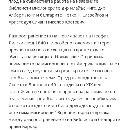
плод на съвместната работа на изявените
библеисти мисионерите д-р Илайъс Ригс, д-р
Алберт Лонг и българите Петко Р. Славейков и
Христодул Сичан Николов Костович.
Разпространението на Новия завет на Неофит
Рилски след 1840 г. и особено големият интерес,
проявен към него и схващан на времето като
“бунтът на четящите Новия завет”, привлича
вниманието на мисионерите от Американския съвет,
които след неуспеха си сред гърците се насочват
към българските земи. Пред ръководството на
Съвета в Бостон от 40-те години на ХIХ век
настойчиво се поставя въпросът за разкриване на
“една мисия сред българите, далеч по-необходима,
отколкото където и да било другаде, където все
още няма мисионери.” Впрочем първата връзка
между разпространението на Библията и българите
прави Баркър.