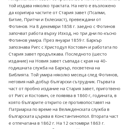
той издава няколко трактата. На него е възложено
да коригира частите от Стария завет (Псалми,
Битие, Притчи и Еклесиаст), превеждани от
Фотинов. На 8 декември 1858 г. заедно с Фотинов
започват работа върху Изход, но три дни по-късно
Фотинов умира. През януари 1859 г. Баркър
запознава Ригс с Христодул Костович и работата по
Стария завет продължава. Последното (шесто
издание) на Новия завет съвпада с края на 40-
годишната служба на Баркър, посветена на
Библията. Той умира няколко месеца след Фотинов,
неговия най-добър български сътрудник. Първата
част от пробно издание на Стария завет, приготвено
от Ригс и Костович, се появява в 1860 г, годината, в
която българите открито се противопоставят на
Патриарха по време на Великденската служба в
българската църква в Константинопол. Втората част
е отпечатана в 1862 г. На 12 октомври 1863 г.