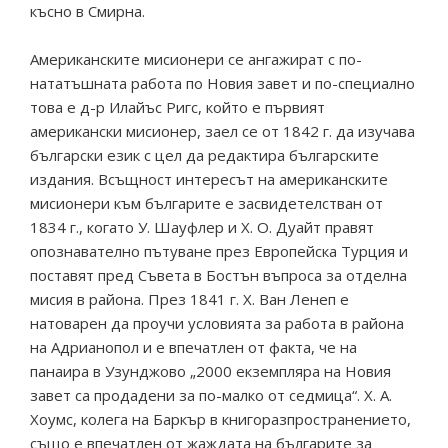
късно в Смирна.
Американските мисионери се ангажират с по-
нататъшната работа по Новия завет и по-специално
това е д-р Илайъс Ригс, който е първият
американски мисионер, заел се от 1842 г. да изучава
български език с цел да редактира българските
издания. Всъщност интересът на американските
мисионери към българите е засвидетелстван от
1834 г., когато У. Шауфлер и Х. О. Дуайт правят
опознавателно пътуване през Европейска Турция и
поставят пред Съвета в Бостън въпроса за отделна
мисия в района. През 1841 г. Х. Ван Ленеп е
натоварен да проучи условията за работа в района
на Адрианопол и е впечатлен от факта, че на
панаира в Узунджово „2000 екземпляра на Новия
завет са продадени за по-малко от седмица“. Х. А.
Хоумс, колега на Баркър в книгоразпространението,
също е впечатлен от жаждата на българите за