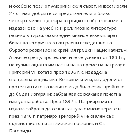
и особено тези от Американския съвет, инвестирали
27 от най-добрите си представители и близо
четвърт милион долара в гръцкото образование в
издаването на учебна и религиозна литература
(всичко в тираж около един милион екземпляра)
биват категорично отхвърлени вследствие на
бързото развитие на крайния гръцки национализъм.
Атаките срещу протестантите се усилват от 1834 г.,
но кулминацията им настъпва по време на патриарх
Григорий VI, когато през 1836 г. е издадена
специална енциклика. Всякакви книги, издадени от
протестантите на какъвто и да било език, трябвало
да бъдат изгаряни; забранява се всякаква печатна
или устна работа. През 1837 г. Патриаршията
издава забрана да се контактува с мисионерите и
през 1840 г. патриарх Григорий VI е свален със
съдействието на английския посланик и Ст.
Богориди.