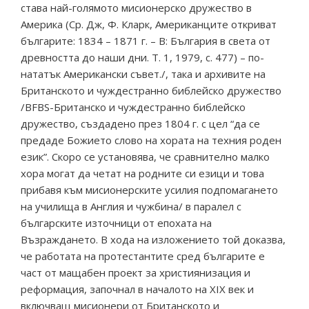
става най-голямото мисионерско дружество в
Америка (Ср. Дж, Ф. Кларк, Американците откриват
българите: 1834 – 1871 г. – В: България в света от
древността до наши дни. Т. 1, 1979, с. 477) – по-
нататък Американски съвет./, така и архивите на
Британското и чуждестранно библейско дружество
/BFBS-Британско и чуждестранно библейско
дружество, създадено през 1804 г. с цел “да се
предаде Божието слово на хората на техния роден
език”. Скоро се установява, че сравнително малко
хора могат да четат на родните си езици и това
прибавя към мисионерските усилия подпомагането
на училища в Англия и чужбина/ в паралел с
българските източници от епохата на
Възраждането. В хода на изложението той доказва,
че работата на протестантите сред българите е
част от мащабен проект за християнизация и
реформация, започнал в началото на ХIХ век и
включващ мисионери от Британското и