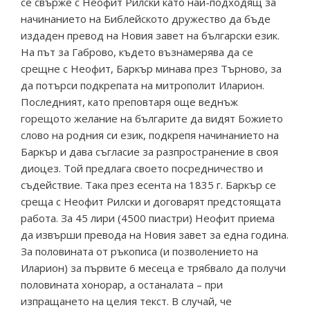
се свърже с Неофит Рилски като най-подходящ за
начинанието на Библейското дружество да бъде
издаден превод на Новия завет на български език.
На път за Габрово, където възнамерява да се
срещне с Неофит, Баркър минава през Търново, за
да потърси подкрепата на митрополит Иларион.
Последният, като преповтаря още веднъж
горещото желание на българите да видят Божието
слово на родния си език, подкрепя начинанието на
Баркър и дава съгласие за разпространение в своя
диоцез. Той предлага своето посредничество и
съдействие. Така през есента на 1835 г. Баркър се
среща с Неофит Рилски и договарят предстоящата
работа. За 45 лири (4500 пиастри) Неофит приема
да извърши превода на Новия завет за една година.
За половината от ръкописа (и позволението на
Иларион) за първите 6 месеца е трябвало да получи
половината хонорар, а останалата – при
изпращането на целия текст. В случай, че