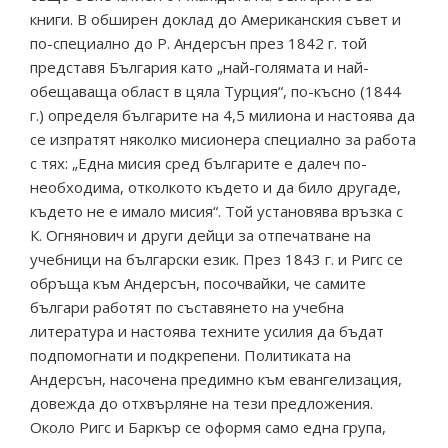
книги. В обширен доклад до Американския съвет и
по-специално до Р. Андерсън през 1842 г. той
представя България като „най-голямата и най-
обещаваща област в цяла Турция“, по-късно (1844
г.) определя българите на 4,5 милиона и настоява да
се изпратят няколко мисионера специално за работа
с тях: „Една мисия сред българите е далеч по-
необходима, отколкото където и да било другаде,
където не е имало мисия“. Той установява връзка с
К. Огнянович и други дейци за отпечатване на
учебници на български език. През 1843 г. и Ригс се
обръща към Андерсън, посочвайки, че самите
българи работят по съставянето на учебна
литература и настоява техните усилия да бъдат
подпомогнати и подкрепени. Политиката на
Андерсън, насочена предимно към евангелизация,
довежда до отхвърляне на тези предложения.
Около Ригс и Баркър се оформя само една група,