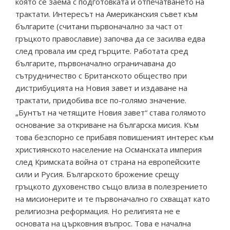
която се заема с подготовката и отпечатването на
трактати. Интересът на Американския съвет към
българите (считани първоначално за част от
гръцкото православие) започва да се засилва едва
след провала им сред гърците. Работата сред
българите, първоначално ограничавана до
сътрудничество с Британското общество при
дистрибуцията на Новия завет и издаване на
трактати, придобива все по-голямо значение.
„Бунтът на четящите Новия завет“ става голямото
основание за откриване на българска мисия. Към
това безспорно се прибавя повишеният интерес към
християнското население на Османската империя
след Кримската война от страна на европейските
сили и Русия. Българското брожение срещу
гръцкото духовенство също влиза в полезрението
на мисионерите и те първоначално го схващат като
религиозна реформация. Но религията не е
основата на църковния въпрос. Това е начална