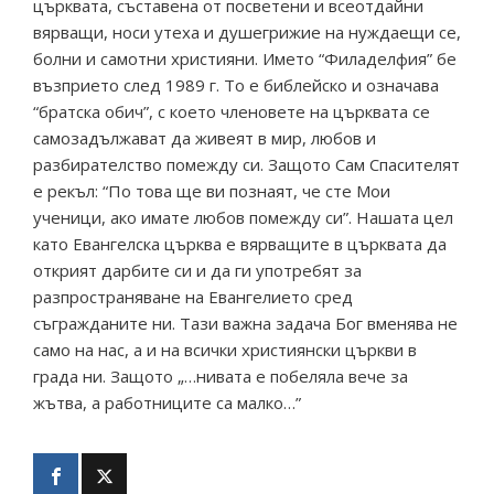
църквата, съставена от посветени и всеотдайни
вярващи, носи утеха и душегрижие на нуждаещи се,
болни и самотни християни. Името “Филаделфия” бе
възприето след 1989 г. То е библейско и означава
“братска обич”, с което членовете на църквата се
самозадължават да живеят в мир, любов и
разбирателство помежду си. Защото Сам Спасителят
е рекъл: “По това ще ви познаят, че сте Мои
ученици, ако имате любов помежду си”. Нашата цел
като Евангелска църква е вярващите в църквата да
открият дарбите си и да ги употребят за
разпространяване на Евангелието сред
съгражданите ни. Тази важна задача Бог вменява не
само на нас, а и на всички християнски църкви в
града ни. Защото „…нивата е побеляла вече за
жътва, а работниците са малко…”