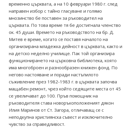
временно църквата, а на 10 февруари 1980 г. след
направен избор с тайно гласуване и голямо
мнозинство бе поставен за ръководител на
църквата. По това време тя бе достигнала членство
ок. 45 души. Времето на ръководството на бр. Д.
Митев е време, когато се поставя началото на
организирана младежка дейност в църквата, както и
на детско неделно училище. Пак той организира
функционирането на църковна библиотека, която
има многоброен и разнообразен книжен фонд. По
негово настояване и поради настъпилото
съживление през 1982-1983 г. в църквата започва
мащабен ремонт, чрез който седящите места от 45
се увеличават до 100. Пръв помощник на
ръководителя става новоръкоположеният дякон
Илия Маринов от Ст. Загора, отличаващ се с
неподкупна християнска съвест и изключително
чувство за справедливост.