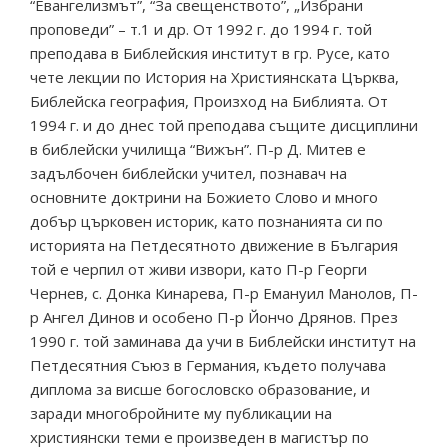
“Евангелизмът”, “За свещенството”, „Избрани
проповеди” – т.1 и др. От 1992 г. до 1994 г. той
преподава в Библейския институт в гр. Русе, като
чете лекции по История на Християнската Църква,
Библейска география, Произход на Библията. От
1994 г. и до днес той преподава същите дисциплини
в библейски училища “Вижън”. П-р Д. Митев е
задълбочен библейски учител, познавач на
основните доктрини на Божието Слово и много
добър църковен историк, като познанията си по
историята на Петдесятното движение в България
той е черпил от живи извори, като П-р Георги
Чернев, с. Донка Кинарева, П-р Емануил Манолов, П-
р Ангел Динов и особено П-р Йончо Дрянов. През
1990 г. той заминава да учи в Библейски институт на
Петдесятния Съюз в Германия, където получава
диплома за висше богословско образование, и
заради многобройните му публикации на
християнски теми е произведен в магистър по