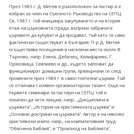
През 1985 г. Д. Митев е ръкоположен за пастир и е
избран за член на Съюзното Ръководство на СЕПЦ.
Ок. 1987 г. той инициира закупуването и на втория
етаж на църковната сграда, въпреки забраната
църквите да купуват и да продават, тъй като те само
фактически съществуват в България. П-р Д. Митев
осъществява посещения в населени места около В.
Търново, напр. Елена, Дебелец, Килифарево, Г.
Оряховица, Севлиево и др., където започват да
функционират домашни групи, превърнали се след
промените през 1989 г. в самостоятелни църкви. Той
се отличава с изявен организаторски талант. Още на
първите семинари за пастири на СЕПЦ той е
поканен да чете лекции, напр.: „Дисциплина в
църквата”, „История на християнската църква” и
„Основни доктрини на църквата”. Автор е на няколко
християнски книги, напр., на компилативния труд
“Обяснена Библия”, и “Произход на Библията”,