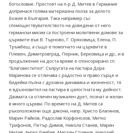
богословие. Престоят на п-р Д. Митев в Германия
допринася голяма материална полза за делото
Божие в България. Така например със
спомоществувателството на доведени от него
германски мисии са построени молитвени домове за
църквите във В. Търново, Г. Оряховица, Елена, П.
Тръмбеш, а също е помогнато на църквите в
Плевен, Димитровград, Перник, Берковица и др., и в
продължение на доста време е спонсорирано сп.
“Благовестител”. Съпругата на пастира Дора
Маринова се отличава с радостно и право сърце и
бидейки пълна с духовна динамика и жизненост, тя
е вдъхновител на пастира в цялостната му дейност.
Двамата са отличен музикален дует, познат и желан
в много църкви. По времето на Д. Митев са
ръкоположени още дякони, напр. Христо Благинов,
Марин Райков, Радослав Корфонозов, Митко
Трифонов, Петър Димов, Никола Станев, Марин
Митев, Ангел Ламбев, Мартин Стоянов, Николай