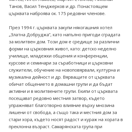
Танов, Васил Тенджерков и др. Понастоящем
църквата наброява ок. 175 редовни членове.
През 1994 г. църквата закупи някогашния хотел
„Златна Добруджа”, като напълно пригоди сградата
за молитвен дом. Този дом е средище за различни
форми на църковния живот, като: детско неделно
училище, младежки общения и конференции,
курсове и семинари за съработници и църковни
служители, обучение на новоповярвали, културна и
музикална дейност и др. Вярващите от църквата
обичат общението в домашни групи и да бъдат
активни и в молитвените групи. Екипи от църквата
посещават редовно местния затвор, където
упражняват благотворно влияние върху мнозина
лишени от свобода, а също така и местния дом за
стари хора, където носят радост и кураж на хората в
преклонна възраст. Самарянската група при