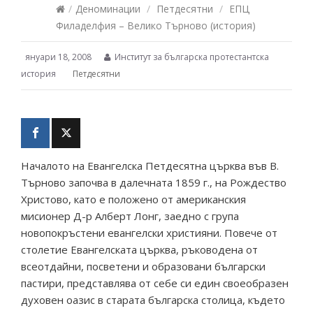
/
Деноминации
/
Петдесятни
/
ЕПЦ
Филаделфия – Велико Търново (история)
януари 18, 2008
Институт за българска протестантска
история
Петдесятни
Началото на Евангелска Петдесятна църква във В.
Търново започва в далечната 1859 г., на Рождество
Христово, като е положено от американския
мисионер Д-р Алберт Лонг, заедно с група
новопокръстени евангелски християни. Повече от
столетие Евангелската църква, ръководена от
всеотдайни, посветени и образовани български
пастири, представлява от себе си един своеобразен
духовен оазис в старата българска столица, където