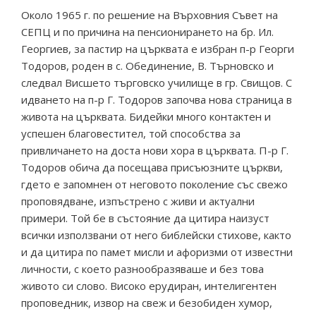
Около 1965 г. по решение на Върховния Съвет на
СЕПЦ и по причина на пенсионирането на бр. Ил.
Георгиев, за пастир на църквата е избран п-р Георги
Тодоров, роден в с. Обединение, В. Търновско и
следвал Висшето търговско училище в гр. Свищов. С
идването на п-р Г. Тодоров започва нова страница в
живота на църквата. Бидейки много контактен и
успешен благовестител, той способства за
привличането на доста нови хора в църквата. П-р Г.
Тодоров обича да посещава присъюзните църкви,
гдето е запомнен от неговото поколение със свежо
проповядване, изпъстрено с живи и актуални
примери. Той бе в състояние да цитира наизуст
всички използвани от него библейски стихове, както
и да цитира по памет мисли и афоризми от известни
личности, с което разнообразяваше и без това
живото си слово. Високо ерудиран, интелигентен
проповедник, извор на свеж и безобиден хумор,