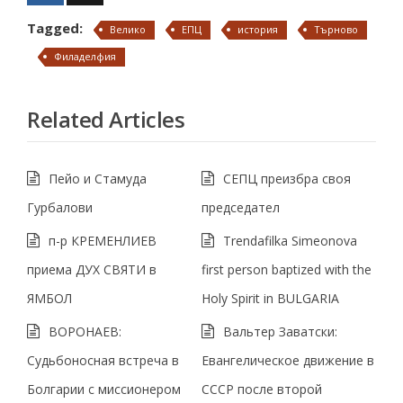
Tagged:
Велико
ЕПЦ
история
Търново
Филаделфия
Related Articles
Пейо и Стамуда
СЕПЦ преизбра своя
Гурбалови
председател
п-р КРЕМЕНЛИЕВ
Trendafilka Simeonova
приема ДУХ СВЯТИ в
first person baptized with the
ЯМБОЛ
Holy Spirit in BULGARIA
ВОРОНАЕВ:
Вальтер Заватски:
Судьбоносная встреча в
Евангелическое движение в
Болгарии с миссионером
СССР после второй