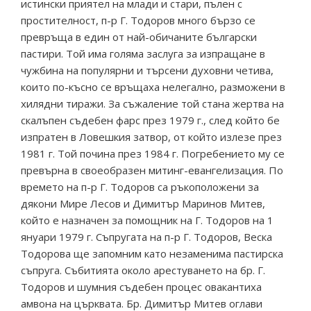
истински приятел на млади и стари, пълен с
простителност, п-р Г. Тодоров много бързо се
превръща в един от най-обичаните български
пастири. Той има голяма заслуга за изпращане в
чужбина на популярни и търсени духовни четива,
които по-късно се връщаха нелегално, разможени в
хилядни тиражи. За съжаление той стана жертва на
скалъпен съдебен фарс през 1979 г., след който бе
изпратен в Ловешкия затвор, от който излезе през
1981 г. Той почина през 1984 г. Погребението му се
превърна в своеобразен митинг-евангелизация. По
времето на п-р Г. Тодоров са ръкоположени за
дякони Мире Лесов и Димитър Маринов Митев,
който е назначен за помощник на Г. Тодоров на 1
януари 1979 г. Съпругата на п-р Г. Тодоров, Веска
Тодорова ще запомним като незаменима пастирска
съпруга. Събитията около арестуването на бр. Г.
Тодоров и шумния съдебен процес овакантиха
амвона на църквата. Бр. Димитър Митев оглави