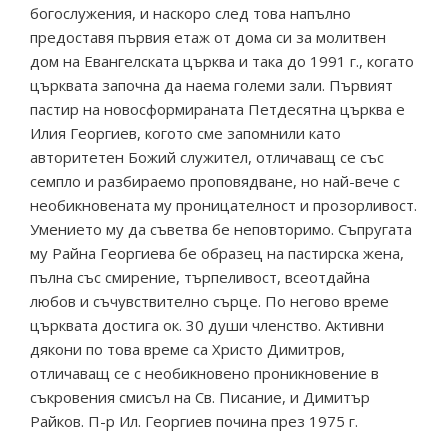
богослужения, и наскоро след това напълно
предоставя първия етаж от дома си за молитвен
дом на Евангелската църква и така до 1991 г., когато
църквата започна да наема големи зали. Първият
пастир на новосформираната Петдесятна църква е
Илия Георгиев, когото сме запомнили като
авторитетен Божий служител, отличаващ се със
семпло и разбираемо проповядване, но най-вече с
необикновената му проницателност и прозорливост.
Умението му да съветва бе неповторимо. Съпругата
му Райна Георгиева бе образец на пастирска жена,
пълна със смирение, търпеливост, всеотдайна
любов и съчувствително сърце. По негово време
църквата достига ок. 30 души членство. Активни
дякони по това време са Христо Димитров,
отличаващ се с необикновено проникновение в
съкровения смисъл на Св. Писание, и Димитър
Райков. П-р Ил. Георгиев почина през 1975 г.