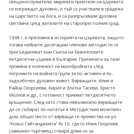
свещенослужители, миряни и приятели на църквата
се изграждат духовно, и тъй са участвали в градежа
на Царството на Бога, и са разпръсквали духовна
светлина сред жителите на старопрестолния град.
1948 г. е преломна в историята на църквата, защото
тогава нейните досегашни членове-методисти се
присъединяват към Съюза на Евангелските
петдесятни църкви в България. Причината за тази
промяна е копнежът на малобройната след
погромите на войната група за по-активен и по-
задълбочен духовен живот. Вярващите: Илия и
Райна Георгиеви, Кирил и Златка Тасеви, Христо
Моллов и др., с готовност приемат петдесятното
кръщение. След като става невъзможно вярващите
да се събират по-нататък в Методисткия молитвен
дом, обществото от вярващи се премества на ул.
“Кольо Гайтанджията” № 10, гдето Илия Георгиев
(заможен търговец) отваря дома си за