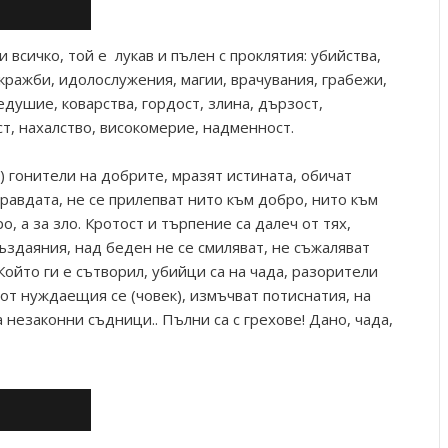
и всичко, той е лукав и пълен с проклятия: убийства,
кражби, идолослужения, магии, врачувания, грабежи,
душие, коварства, гордост, злина, дързост,
т, нахалство, високомерие, надменност.
а:) гонители на добрите, мразят истината, обичат
равдата, не се прилепват нито към добро, нито към
о, а за зло. Кротост и търпение са далеч от тях,
ъздаяния, над беден не се смиляват, не съжаляват
ойто ги е сътворил, убийци са на чада, разорители
от нуждаещия се (човек), измъчват потиснатия, на
 незаконни съдници.. Пълни са с грехове! Дано, чада,