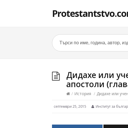
Protestantstvo.c
Дидахе или уч
апостоли (глав
/
История
/
Дидахе или учен
септември 25, 2015
Институт за българ