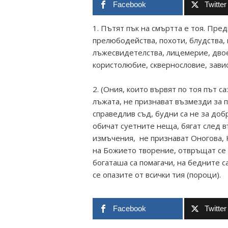
Facebook
Twitter
1. Пътят пък на смъртта е тоя. Пред
прелюбодейства, похоти, блудства, 
лъжесвидетелства, лицемерие, двое
користолюбие, сквернословие, завис
2. (Ония, които вървят по тоя път с
лъжата, не признават възмезди за п
справедлив съд, будни са не за добр
обичат суетните неща, бягат след в
измъчения, не признават Оногова, К
на Божието творение, отвръщат се 
богаташа са помагачи, на бедните са
се опазите от всички тия (пороци).
Facebook
Twitter