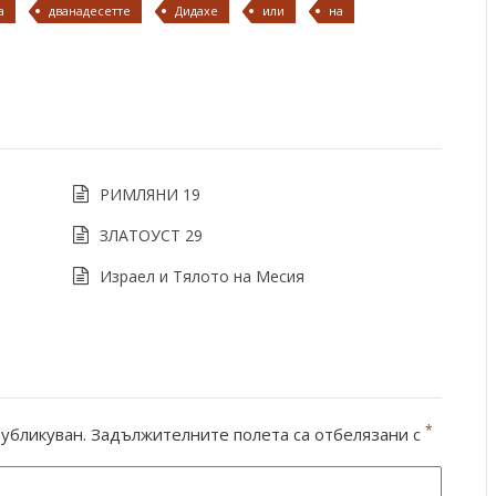
а
дванадесетте
Дидахе
или
на
РИМЛЯНИ 19
ЗЛАТОУСТ 29
Израел и Тялото на Месия
*
убликуван.
Задължителните полета са отбелязани с