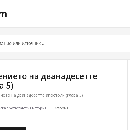
om
ението на дванадесетте
а 5)
ието на дванадесетте апостоли (глава 5)
ска протестантска история
История