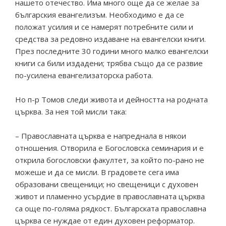
нашето отечество. Има много още да се желае за
българския евангелизъм. Необходимо е да се
положат усилия и се намерят потребните сили и
средства за редовно издаване на евангелски книги.
През последните 30 години много малко евангелски
книги са били издадени; трябва също да се развие
по-усилена евангелизаторска работа.
Но п-р Томов следи живота и дейността на родната
църква. За нея той мисли така:
– Православната църква е напреднала в някои
отношения. Отворила е Богословска семинария и е
открила богословски факултет, за който по-рано не
можеше и да се мисли. В градовете сега има
образовани свещеници; но свещеници с духовен
живот и пламенно усърдие в православната църква
са още по-голяма рядкост. Българската православна
църква се нуждае от един духовен реформатор.