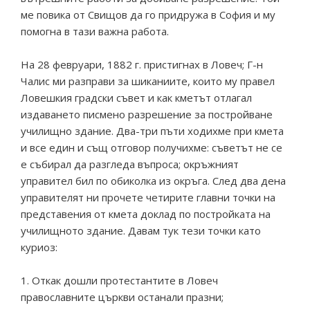
ме повика от Свищов да го придружа в София и му
помогна в тази важна работа.
На 28 февруари, 1882 г. пристигнах в Ловеч; Г-н
Чалис ми разправи за шиканиите, които му правел
Ловешкия градски съвет и как кметът отлагал
издаването писмено разрешение за постройване
училищно здание. Два-три пъти ходихме при кмета
и все един и същ отговор получихме: съветът не се
е събирал да разгледа въпроса; окръжният
управител бил по обиколка из окръга. След два дена
управителят ни прочете четирите главни точки на
представения от кмета доклад по постройката на
училищното здание. Давам тук тези точки като
куриоз:
1. Откак дошли протестантите в Ловеч
православните църкви останали празни;