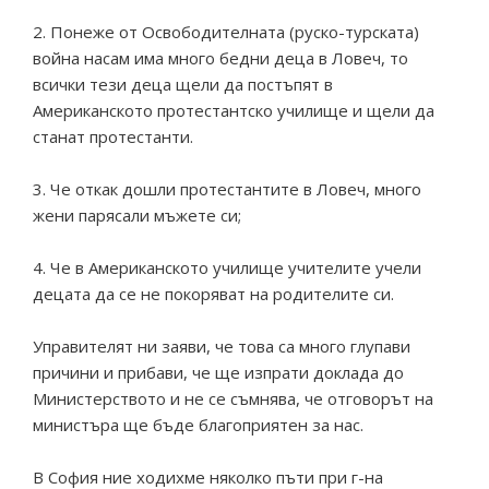
2. Понеже от Освободителната (руско-турската)
война насам има много бедни деца в Ловеч, то
всички тези деца щели да постъпят в
Американското протестантско училище и щели да
станат протестанти.
3. Че откак дошли протестантите в Ловеч, много
жени парясали мъжете си;
4. Че в Американското училище учителите учели
децата да се не покоряват на родителите си.
Управителят ни заяви, че това са много глупави
причини и прибави, че ще изпрати доклада до
Министерството и не се съмнява, че отговорът на
министъра ще бъде благоприятен за нас.
В София ние ходихме няколко пъти при г-на