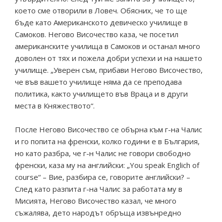
което сме отворили в Ловеч. Обясних, че то ще
бъде като Американското девическо училище в
Самоков. Негово Височество каза, че посетил
американските училища в Самоков и останал много
доволен от тях и пожела добри успехи и на нашето
училище. „Уверен съм, прибави Негово Височество,
че във вашето училище няма да се преподава
политика, както училището във Враца и в други
места в Княжеството“.
После Негово Височество се обърна към г-на Чалис
и го попита на френски, колко години е в България,
но като разбра, че г-н Чалис не говори свободно
френски, каза му на английски: „You speak Englich of
course“ – Вие, разбира се, говорите английски? –
След като разпита г-на Чалис за работата му в
Мисията, Негово Височество казал, че много
съжалява, дето народът обръща извънредно