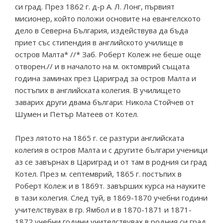
си град. През 1862 г. д-р A. Л. Лонг, първият
мисионер, който положи основите на евангелското
дело в Северна България, издействува да бъда
приет със стипендия в английското училище в
остров Малта* //* Заб. Роберт Колеж не беше още
отворен.// и в началото на м. октомврий същата
година заминах през Цариград за остров Малта и
постъпих в английската колегия. В училището
заварих други двама българи: Никола Стойчев от
Шумен и Петър Матеев от Котел.
През лятото на 1865 г. се разтури английската
колегия в остров Малта и с другите българи ученици
аз се завърнах в Цариград и от там в родния си град
Котел. През м. септемврий, 1865 г. постъпих в
Роберт Колеж и в 1869т. завърших курса на науките
в тази колегия. След туй, в 1869-1870 учебни години
учителствувах в гр. Ямбол и в 1870-1871 и 1871-
1872 учебни години учителствувах в родния си град