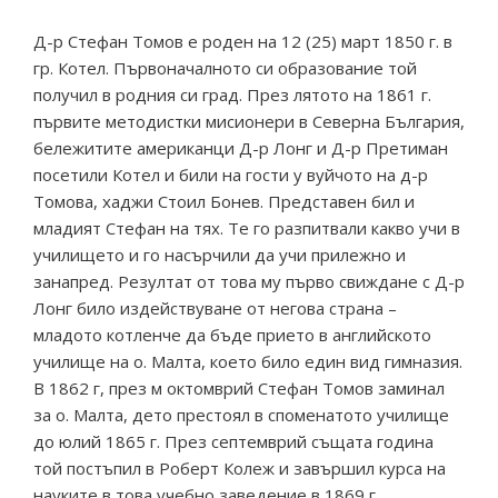
Д-р Стефан Томов е роден на 12 (25) март 1850 г. в
гр. Котел. Първоначалното си образование той
получил в родния си град. През лятото на 1861 г.
първите методистки мисионери в Северна България,
бележитите американци Д-р Лонг и Д-р Претиман
посетили Котел и били на гости у вуйчото на д-р
Томова, хаджи Стоил Бонев. Представен бил и
младият Стефан на тях. Те го разпитвали какво учи в
училището и го насърчили да учи прилежно и
занапред. Резултат от това му първо свиждане с Д-р
Лонг било издействуване от негова страна –
младото котленче да бъде прието в английското
училище на о. Малта, което било един вид гимназия.
В 1862 г, през м октомврий Стефан Томов заминал
за о. Малта, дето престоял в споменатото училище
до юлий 1865 г. През септемврий същата година
той постъпил в Роберт Колеж и завършил курса на
науките в това учебно заведение в 1869 г.