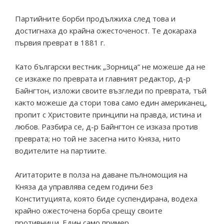
Партийните борби продължиха след това и
достигнаха до крайна ожесточеност. Те докараха
първия преврат в 1881 г.
Като български вестник „Зорница“ не можеше да не
се изкаже по преврата и главният редактор, д-р
Байнгтон, изложи своите възгледи по преврата, тъй
както можеше да стори това само един американец,
пропит с Христовите принципи на правда, истина и
любов. Разбира се, д-р Байнгтон се изказа против
преврата; но той не засегна нито Княза, нито
водителите на партиите.
Агитаторите в полза на даване пълномощия на
Княза да управлява седем години без
Конституцията, която биде суспендирана, водеха
крайно ожесточена борба срещу своите
противници. Един само пример.