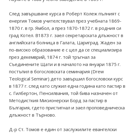
След завършване курса в Роберт Колеж пълният с
енергия Томов учителствувал през учебната 1869-
1870 г. в гр. Ямбол, а през 1870-1872 г. в родния си
град Котел. В1873 г. заел секретарската длъжност в
английската болница в Галата, Цариград. Жаден за
по-високо образование е с цел да се специализира
през декемврий, 1874 г. той тръгнал за
Съединените Щати и в началото на януари 1875 г.
постъпил в богословската семинария (Drew
Teological Seminar) дето завършил богословски курс
в 1877 г. след като служил една година като пастир в
с. Гилбертон, Пенсилвания, той бива назначен от
Методисткия Мисионерски Борд за пастир в
България, гдето пристигнал и заел проповедническа
длъжност в Търново.
Д-р Ст. Томов е един от заслужилите евангелски