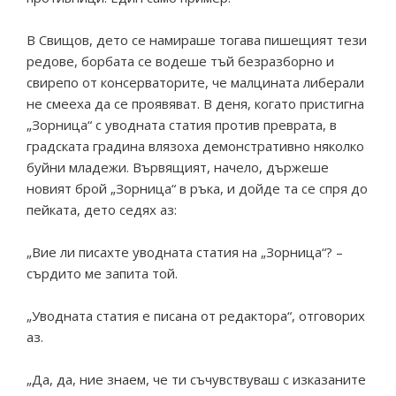
В Свищов, дето се намираше тогава пишещият тези
редове, борбата се водеше тъй безразборно и
свирепо от консерваторите, че малцината либерали
не смееха да се проявяват. В деня, когато пристигна
„Зорница“ с уводната статия против преврата, в
градската градина влязоха демонстративно няколко
буйни младежи. Вървящият, начело, държеше
новият брой „Зорница“ в ръка, и дойде та се спря до
пейката, дето седях аз:
„Вие ли писахте уводната статия на „Зорница“? –
сърдито ме запита той.
„Уводната статия е писана от редактора“, отговорих
аз.
„Да, да, ние знаем, че ти съчувствуваш с изказаните