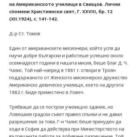
на Американското училище в Свищов. Лични
спомени Християнски свят, Г. XXVIII, бр. 12
(XII.1924), с. 141-142.
Д-р Ст. Томов
Един от американските мисионери, който успя да
научи добре български и работеше успешно около
осемнадесет години в нашата мисия, беше Благ Д. Ч.
Чалис. Той най-напред в 1881 г. отвори в Троян
поддържаното от Женското мисионерско дружество
Американско девическо училище, което на другата
1882 г. биде преместено в Ловеч.
Трябваше да се построи училищно здание, но
Ловешкия градски съвет правел спънки и не давал
разрешение за това. Г-н Чалис беше принуден да
ходи в София да действува при Министерството на
вътрешните работи за добиване разрешение. Той