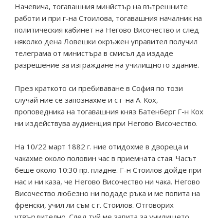
Начевича, тогавашния минйстър на вътрешните
работи и при г-на Стоилова, тогавашния началник на
политическия кабинет на Негово Височество и след
няколко дена Ловешки окръжен управител получил
телеграма от министъра в смисъл да издаде
разрешение за изграждане на училищното здание.
През краткото си пребиваване в София по този
случай ние се запознахме и с г-на А. Кох,
проповедника на тогавашния княз Батенберг Г-н Кох
ни издействува аудиенция при Негово Височество.
На 10/22 март 1882 г. ние отидохме в двореца и
чакахме около половин час в приемната стая. Часът
беше около 10:30 пр. пладне. Г-н Стоилов дойде при
нас и ни каза, че Негово Височество ни чака. Негово
Височество любезно ни подаде ръка и ме попита на
френски, учил ли съм с г. Стоилов. Отговорих
утвърдително. След туй ме запита за училището,