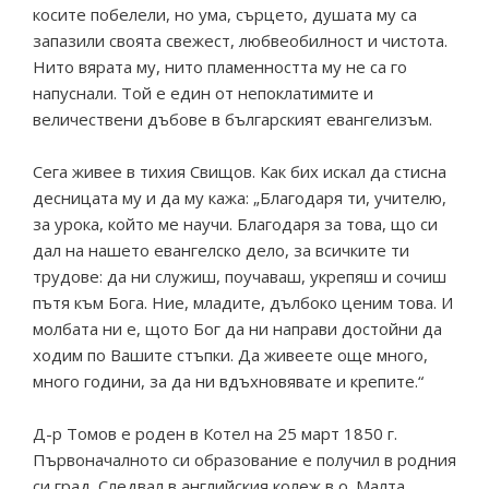
косите побелели, но ума, сърцето, душата му са
запазили своята свежест, любвеобилност и чистота.
Нито вярата му, нито пламенността му не са го
напуснали. Той е един от непоклатимите и
величествени дъбове в българският евангелизъм.
Сега живее в тихия Свищов. Как бих искал да стисна
десницата му и да му кажа: „Благодаря ти, учителю,
за урока, който ме научи. Благодаря за това, що си
дал на нашето евангелско дело, за всичките ти
трудове: да ни служиш, поучаваш, укрепяш и сочиш
пътя към Бога. Ние, младите, дълбоко ценим това. И
молбата ни е, щото Бог да ни направи достойни да
ходим по Вашите стъпки. Да живеете още много,
много години, за да ни вдъхновявате и крепите.“
Д-р Томов е роден в Котел на 25 март 1850 г.
Първоначалното си образование е получил в родния
си град. Следвал в английския колеж в о. Малта.