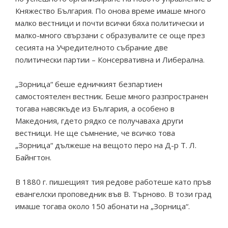
Княжество България. По онова време имаше много
малко вестници и почти всички бяха политически и
малко-много свързани с образувалите се още през
сесията на Учредителното събрание две
политически партии – Консервативна и Либерална.
„Зорница“ беше едничкият безпартиен
самостоятелен вестник. Беше много разпространен
тогава навсякъде из България, а особено в
Македония, гдето рядко се получаваха други
вестници. Не ще съмнение, че всичко това
„Зорница“ дължеше на вещото перо на Д-р Т. Л.
Байнгтон.
В 1880 г. пишещият тия редове работеше като пръв
евангелски проповедник във В. Търново. В този град
имаше тогава около 150 абонати на „Зорница“.