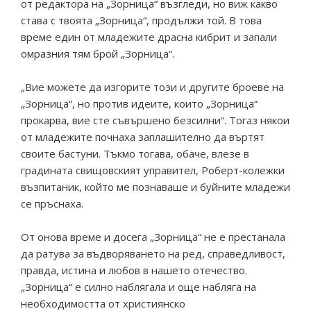
от редактора на „Зорница“ възгледи, но виж какво
става с твоята „Зорница“, продължи той. В това
време един от младежите драсна кибрит и запали
омразния тям брой „Зорница“.
„Вие можете да изгорите този и другите броеве на
„Зорница“, но против идеите, които „Зорница“
прокарва, вие сте съвършено безсилни“. Тогаз някои
от младежите почнаха заплашително да въртят
своите бастуни. Тъкмо тогава, обаче, влезе в
градината свищовският управител, Роберт-колежки
възпитаник, който ме познаваше и буйните младежи
се пръснаха.
От онова време и досега „Зорница“ не е престанала
да ратува за въдворяването на ред, справедливост,
правда, истина и любов в нашето отечество.
„Зорница“ е силно наблягала и още набляга на
необходимостта от християнско