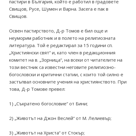
пастири в България, който е работил в градовете
Свищов, Русе, Шумен и Варна. Засега е пак в
Свищов.
Освен пастирството, Д-р Томов е бил още и
неуморим работник и в полето на религиозната
литература. Той е редактирал за 15 години сп.
„Християнски свят“ и, като член в редакционния
комитет на в. „Зорница“, на всеки от читателите на
този вестник са известни неговите религиозно-
богословски и критични статии, с които той силно е
застъпвал основните учения на християнството. При
това, Д-р Томове превел:
1) „Съкратено богословие“ от Бини;
2) „Животът на Джон Веслей“ от М. Лелиевър;
3) „Животът на Христа“ от Стокър;