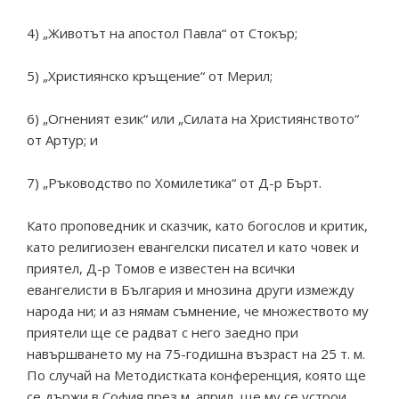
4) „Животът на апостол Павла“ от Стокър;
5) „Християнско кръщение“ от Мерил;
6) „Огненият език“ или „Силата на Християнството“
от Артур; и
7) „Ръководство по Хомилетика“ от Д-р Бърт.
Като проповедник и сказчик, като богослов и критик,
като религиозен евангелски писател и като човек и
приятел, Д-р Томов е известен на всички
евангелисти в България и мнозина други измежду
народа ни; и аз нямам съмнение, че множеството му
приятели ще се радват с него заедно при
навършването му на 75-годишна възраст на 25 т. м.
По случай на Методистката конференция, която ще
се държи в София през м. април, ще му се устрои