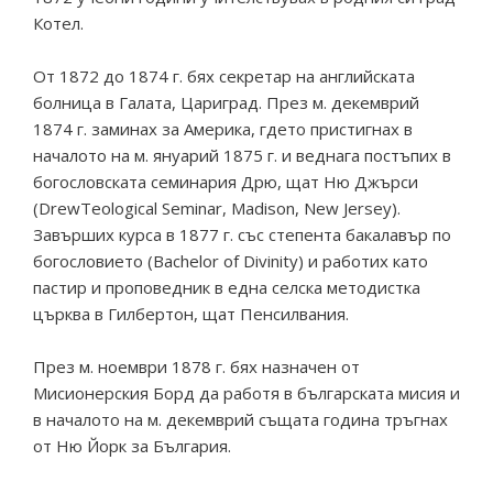
Котел.
От 1872 до 1874 г. бях секретар на английската
болница в Галата, Цариград. През м. декемврий
1874 г. заминах за Америка, гдето пристигнах в
началото на м. януарий 1875 г. и веднага постъпих в
богословската семинария Дрю, щат Ню Джърси
(DrewTeological Seminar, Madison, New Jersey).
Завърших курса в 1877 г. със степента бакалавър по
богословието (Bachelor of Divinity) и работих като
пастир и проповедник в една селска методистка
църква в Гилбертон, щат Пенсилвания.
През м. ноември 1878 г. бях назначен от
Мисионерския Борд да работя в българската мисия и
в началото на м. декемврий същата година тръгнах
от Ню Йорк за България.