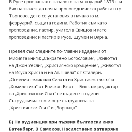
В Русе пристигнах в началото на м. януарий 1879 г. и
бях назначен да почна проповедническа работа в гр.
Търново, дето се установих в началото м.
февруарий, същата година. Работил съм като
проповедник, пастир, учител в Свищов и като
проповедник и пастир в Русе, Шумен и Варна.
Превел съм следните по-главни издадени от
Мисията книги: „Съкратено Богословие“, „Животът
на Джон Уесли“, „Християнско кръщение“, „Животът
на Исуса Христа и на Ап. Павла“ от Сталери,
„Огненият език или Силата на Християнството“ и
„Хомилетика“ от Епископ Бърт. – Бил съм редактор
на „Християнски Свят“ петнадесет години.
Сътрудничил съм и още сътруднича на
„Християнски Свят“ и „Зорница“.
Б) На аудиенция при първия български княз
Батенберг. В Самоков. Насилствено затваряне