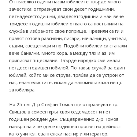
От няколко години насам юбилеите твърде много
зачестиха: отпразнуват свои десет годишнини,
петнадесетгодишни, двадесетгодишни и най-вече
тридесетгодишни юбилеи откакто са постъпили на
служба в избраното свое поприще. Превили са ги и
правят готова разсилни, писари, началници, учители,
съдии, свещеници и пр. Подобни юбилеи са станали
вече банални. Много хора, а между тях и аз, им
приписват тщеславие. Твърде нарядко сме имали
петдесетгодишен юбилей. По такъв случай за един
юбилей, който ми се струва, трябва да се устрои от
нас, евангелистите, искам да напомня и кажа нещо
за юбиляра.
На 25 т.м. Д-р Стефан Томов ще отпразнува в гр.
Свищов в семеен кръг своя седемдесет и пет
годишен рожден ден. Същевременно д-р Томов
навършва и петдесетгодишна просветна дейност
като учител, евангелски пастир и литератор.