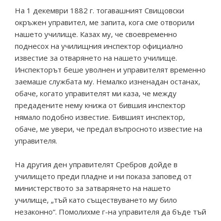
На 1 декември 1882 г. тогавашният Свищовски
окръжен управител, ме запита, кога сме отворили
нашето училище. Казах му, че своевременно
поднесох на училищния инспектор официално
известие за отварянето на нашето училище.
Инспекторът беше уволнен и управителят временно
заемаше службата му. Немалко изненадан останах,
обаче, когато управителят ми каза, че между
предадените нему книжа от бившия инспектор
нямало подобно известие. Бившият инспектор,
обаче, ме увери, че предал въпросното известие на
управителя.
На другия ден управителят Сребров дойде в
училището преди пладне и ни показа заповед от
министерството за затварянето на нашето
училище, „тъй като съществуването му било
незаконно“. Помолихме г-на управителя да бъде тъй