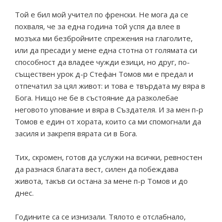
Той е бил мой учител по френски. Не мога да се
похваля, че за една година той успя да влее в
мозъка ми безбройните спрежения на глаголите,
или да пресади у мене една стотна от голямата си
способност да владее чужди езици, но друг, по-
съществен урок д-р Стефан Томов ми е предал и
отпечатил за цял живот: и това е твърдата му вяра в
Бога. Нищо не бе в състояние да разколебае
неговото упование и вяра в Създателя. И за мен п-р
Томов е един от хората, които са ми спомогнали да
засиля и закрепя вярата си в Бога.
Тих, скромен, готов да услужи на всички, ревностен
да разнася благата вест, силен да побеждава
живота, такъв си остана за мене п-р Томов и до
днес.
Годините са се изнизали. Тялото е отслабнало,