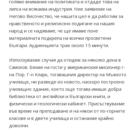
голямо внимание на политиката и отдаде това на
липса на всякаква индустрия. Ние заявихме на
Негово Височество, че нашата цел е да работим за
нравственото и религиозно подигане на нашия
народ и се надяваме, че ще имаме поне
материалната подкрепа на всички просветени
българи. Аудиенцията трае около 15 минути.
Използувахме случая да отидем за няколко дена в
Самоков. Бяхме на гости у американския мисионер г-
на Пор. Г-н Кларк, тогавашния директор на Мъжкото
училище, ни разведе из новото, наскоро построено
училищно здание, което още тогава имаше добра
библиотека от английски и български книги, и
физически и геологически кабинет. Присъствувахме
във време на преподаване и на някои от по-горните
класове и в двете училища и останахме крайно
доволни.