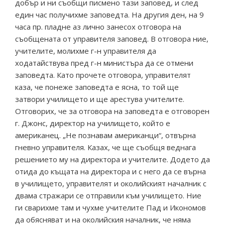
добър и ни съобщи писмено тази заповед, и след
един час получихме заповедта. На другия ден, на 9
часа пр. пладне аз лично занесох отговора на
съобщената от управителя заповед. В отговора ние,
учителите, молихме г-н управителя да
ходатайствува пред г-н министъра да се отмени
заповедта. Като прочете отговора, управителят
каза, че понеже заповедта е ясна, то той ще
затвори училището и ще арестува учителите.
Отговорих, че за отговора на заповедта е отговорен
г. Джонс, директор на училището, който е
американец. „Не познавам американци“, отвърна
гневно управителя. Казах, че ще съобщя веднага
решението му на директора и учителите. Додето да
отида до къщата на директора и с него да се върна
в училището, управителят и околийският началник с
двама стражари се отправили към училището. Ние
ги сварихме там и чухме учителите Пад и Икономов
да обясняват и на околийския началник, че няма