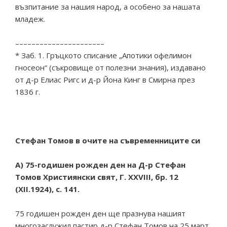
възпитание за нашия народ, а особено за нашата
младеж.
––––––––––––––––––––––
* Заб. 1. Гръцкото списание „Апотики офелимон
гносеон“ (съкровище от полезни знания), издавано
от д-р Елиас Ригс и д-р Йона Кинг в Смирна през
1836 г.
Стефан Томов в очите на съвременниците си
А) 75-годишен рожден ден на Д-р Стефан
Томов Християнски свят, Г. XXVIII, бр. 12
(XII.1924), с. 141.
75 годишен рожден ден ще празнува нашият
многозаслужил пастир д-р Стефан Томов на 25 март