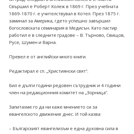
Свършил е Роберт Колеж в 1869 г. През учебната
1869-1870 г. е учителствувал в Котел. През 1875 г.
заминал за Америка, гдето успешно завършил
богословската семинария в Медисън. Като пастир
работил е в следните градове – В. Търново, Свищов,
Русе, Шумен и Варна.
Превел е от английски много книги.
Редактирал е сп. „Християнски свят“.
Бил е дълги години редовен сътрудник и 4 години
член на редакционния комитет на „Зорница“.
Запитахме го да ни каже мнението си за
евангелското движение днес. И той казва:
– Българският евангелизъм е една духовна сила в