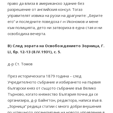
право да влиза в американско здание без
разрешение от английския консул. Тогаз
управителят извика на руски на драгуните: „Берите
его“ и последните поведоха г-н Икономов и мене
към полицията, дето ни затвориха в една стая и ни
освободиха вечерта.
В) След зората на Освобождението Зорница, Г.
LI, бр. 12-13 (8.IV.1931), с. 5.
д-р Ст. Томов
През историческата 1879 година – след
Учредителното събрание и избирането на първия
български княз от същото събрание във Велико
Търново, когато княжество България почна да се
организира, д-р Байнгтон, редактора, написа във в.
„Зорница“ редица статии с много добри внушения
по успешното организиране на новото управление в