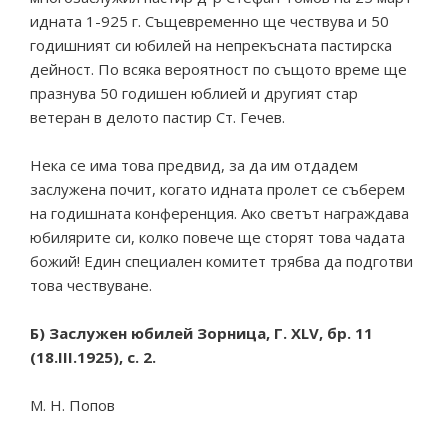
идната 1-925 г. Същевременно ще чествува и 50
годишният си юбилей на непрекъсната пастирска
дейност. По всяка вероятност по същото време ще
празнува 50 годишен юблией и другият стар
ветеран в делото пастир Ст. Гечев.
Нека се има това предвид, за да им отдадем
заслужена почит, когато идната пролет се съберем
на годишната конференция. Ако светът награждава
юбилярите си, колко повече ще сторят това чадата
божий! Един специален комитет трябва да подготви
това чествуване.
Б) Заслужен юбилей Зорница, Г. XLV, бр. 11
(18.III.1925), с. 2.
М. Н. Попов