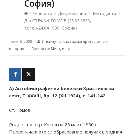
София)
/
Личности
/
Деноминации
/
Методисти
/
Д-р СТЕФАН ТОМОВ (25.03.1850,
Котел-24.04.1939, София)
юни 6, 2008
Институт за българска протестантска
история
Личности
/
Методисти
А) Автобиографични бележки Християнски
сеят, Г. XXVIII, бр. 12 (XII.1924), с. 141-142.
Ст. Томов
Роден съм в гр. Котел на 25 март 1850 г.
Първоначалното си образование получих в родния