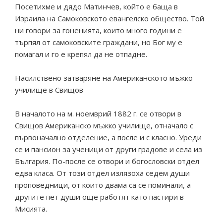
Посетихме и дядо Матинчев, който е баща в
Израила на Самоковското евангелско общество. Той
ни говори за гоненията, които много години е
търпял от самоковските граждани, но Бог му е
помагал и го е крепял да не отпадне.
Насилствено затваряне на Американското мъжко
училище в Свищов
В началото на м. ноемврий 1882 г. се отвори в
Свищов Американско мъжко училище, отначало с
първоначално отделение, а после и с класно. Уреди
се и пансион за ученици от други градове и села из
България. По-после се отвори и богословски отдел
едва класа. От този отдел излязоха седем души
проповедници, от които двама са се поминали, а
другите пет души още работят като пастири в
Мисията.