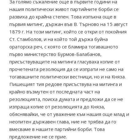
За голямо съжаление още в първите години на
нашия политически живот партийните борби се
развиха до крайна степен. Това изпъкна още в
първия митинг, държан във В. Търново на 15 август
1879 г. На този митинг, който се откри от покойния
Ст. Стамболов, и на който той държа буйна
ораторска реч, с която се бламира тогавашното
първо министерство Бурмов-Балабанов,
присъствуващите на митинга гласуваха копие от
прочетената резолюция да се изпрати не само на
тогавашните политически вестници, но и на Княза.
Пишещият тия редове присъствува на митинга и
крайно възмутен от последната част на
резолюцията, поиска думата и предложи да се не
изпраща копие от резолюцията до Княза,
обяснявайки, че от уважение към нашия още млад и
неопитен държавен глава, ние не трябва да го
вмесваме в нашите партийни борби. Това
предложение не се прие.