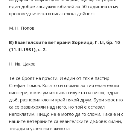
един добре заслужил юбилей за 50 годишната му
проповедническа и писателска дейност.
М. Н. Попов
В) Евангелските ветерани Зорница, Г. LI, бр. 10
(11.III.1931), с. 2.
Н. Ив. Цаков
Те се броят на пръсти. И един от тях е пастир
Стефан Томов. Когато си спомня за тия евангелски
пионери, в моя ум изпъква силуета на висок, здрав
дъб, разперил клони край някой друм. Бури яростно
са се развихряли над него, но той е оставал
непоклатим. Нищо не е могло да го сломи. Така е и с
нашите ветераните са евангелските дъбове: силни,
твърди и успешни в живота.