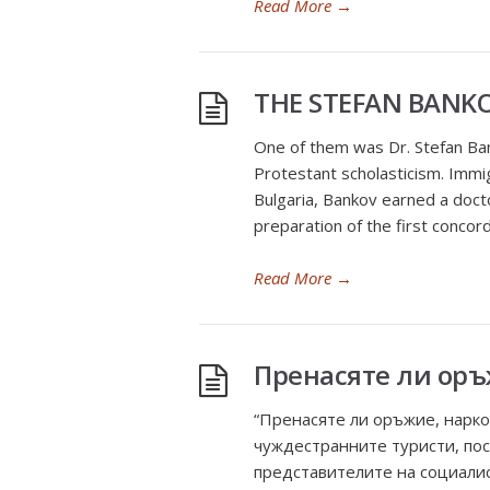
Read More
→
THE STEFAN BANK
One of them was Dr. Stefan Ban
Protestant scholasticism. Immi
Bulgaria, Bankov earned a doct
preparation of the first concor
Read More
→
Пренасяте ли оръ
“Пренасяте ли оръжие, нарко
чуждестранните туристи, пос
представителите на социалис