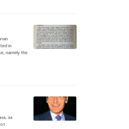
rian
ted in
se, namely the
на, за
 от