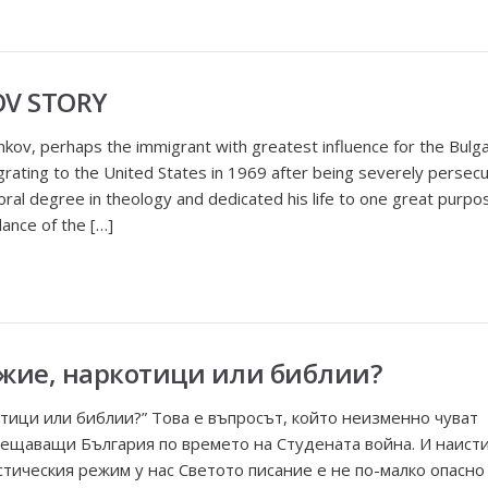
OV STORY
kov, perhaps the immigrant with greatest influence for the Bulga
grating to the United States in 1969 after being severely persecu
oral degree in theology and dedicated his life to one great purpo
dance of the […]
жие, наркотици или библии?
тици или библии?” Това е въпросът, който неизменно чуват
ещаващи България по времето на Студената война. И наисти
тическия режим у нас Светото писание е не по-малко опасно