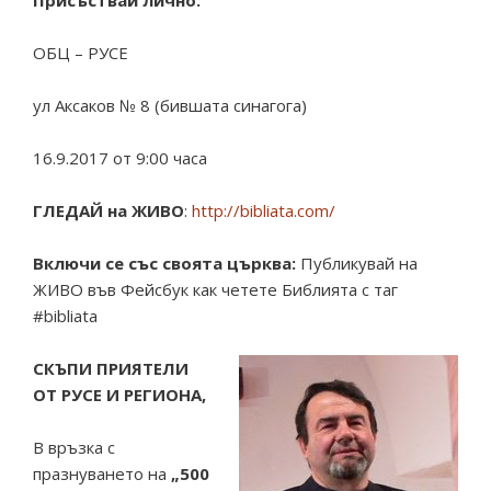
Присъствай лично:
ОБЦ – РУСЕ
ул Аксаков № 8 (бившата синагога)
16.9.2017 от 9:00 часа
ГЛЕДАЙ на ЖИВО
:
http://bibliata.com/
Включи се със своята църква:
Публикувай на
ЖИВО във Фейсбук как четете Библията с таг
#bibliata
СКЪПИ ПРИЯТЕЛИ
ОТ РУСЕ И РЕГИОНА,
В връзка с
празнуването на
„500