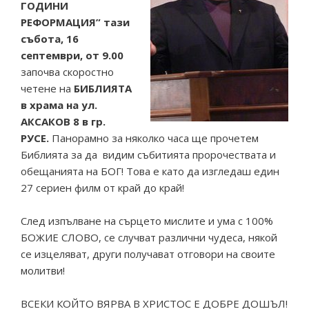
ГОДИНИ
РЕФОРМАЦИЯ” тази
събота, 16
септември, от 9.00
започва скоростно
четене на
БИБЛИЯТА
в храма на ул.
АКСАКОВ 8 в гр.
РУСЕ.
Панорамно за няколко часа ще прочетем
Библията за да видим събитията пророчествата и
обещанията на БОГ! Това е като да изгледаш един
27 сериен филм от край до край!
След изпълване на сърцето мислите и ума с 100%
БОЖИЕ СЛОВО, се случват различни чудеса, някой
се изцеляват, други получават отговори на своите
молитви!
ВСЕКИ КОЙТО ВЯРВА В ХРИСТОС Е ДОБРЕ ДОШЪЛ!