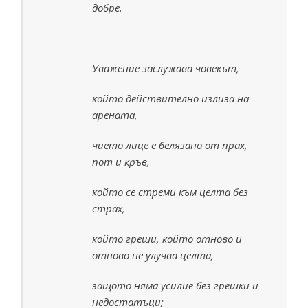
добре.
Уважение заслужава човекът,
който действително излиза на
арената,
чието лице е белязано от прах,
пот и кръв,
който се стреми към целта без
страх,
който греши, който отново и
отново не улучва целта,
защото няма усилие без грешки и
недостатъци;