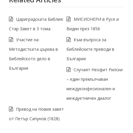
Цариградската Библия:
МИСИОНЕРИ в Русе и
Стар Завет в 3 тома
Видин през 1856
Участие на
Към въпроса за
Методистката църква в
библейските преводи в
Библейското дело в
България
България
Случаят Неофит Рилски
– един премълчаван
междуконфесионален и
междуетничен диалог
Превод на Новия завет
от Петър Сапунов (1828)