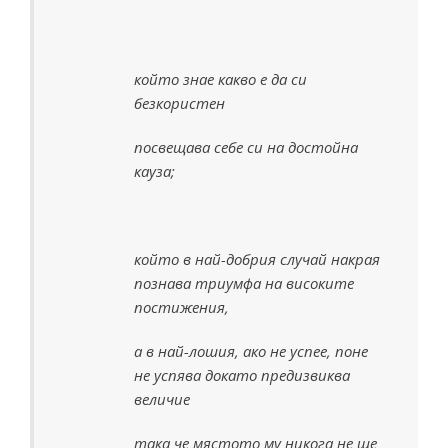
който знае какво е да си
безкористен
посвещава себе си на достойна
кауза;
който в най-добрия случай накрая
познава триумфа на високите
постижения,
а в най-лошия, ако не успее, поне
не успява докато предизвиква
величие
така че мястото му никога не ще