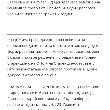
Старейшинския съвет. (2) Централната ревизионна
комисия се състои от 3 редовни и един резервен
член и се избира за срок от 2 години.
4
(3) ЦРК има право да извършва ревизии на
вероизповеданието и на местните църкви и други
формирования към него, които са на самостоятелен
бюджет, по свое решение, по решение на Главния
старейшина, на ОПС и на Старейшинския съвет,
като за констатациите изготвя протоколи и други
документи съгласно закона.
ГЛАВА V ГЛАВЕН СТАРЕЙШИНА Чл. 22. (1) Главният
старейшина се избира за срок от две години. (2)
Главният старейшина може да бъде избиран за
повече от един мандат. Чл. 23. Главният