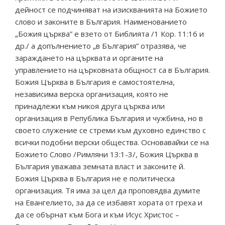
дейност се подчиняват на изискванията на Божието
слово и законите в България. Наименованието
„Божия църква” е взето от Библията /1 Кор. 11:16 и
др./ а допълнението „в България” отразява, че
зараждането на църквата и органите на
управлението на църковната общност са в България.
Божия Църква в България е самостоятелна,
независима верска организация, която не
принадлежи към никоя друга църква или
организация в Република България и чужбина, но в
своето служение се стреми към духовно единство с
всички подобни верски общества. Основавайки се на
Божието Слово /Римляни 13:1-3/, Божия Църква в
България уважава земната власт и законите й.
Божия Църква в България не е политическа
организация. Тя има за цел да проповядва думите
на Евангелието, за да се избавят хората от греха и
да се обърнат към Бога и към Исус Христос –