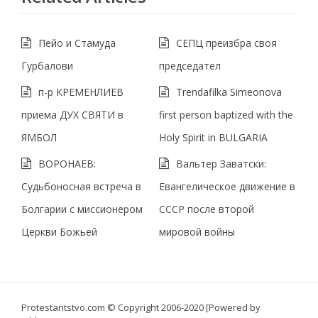
Пейо и Стамуда
СЕПЦ преизбра своя
Гурбалови
председател
п-р КРЕМЕНЛИЕВ
Trendafilka Simeonova
приема ДУХ СВЯТИ в
first person baptized with the
ЯМБОЛ
Holy Spirit in BULGARIA
ВОРОНАЕВ:
Вальтер Заватски:
Судьбоносная встреча в
Евангелическое движение в
Болгарии с миссионером
СССР после второй
Церкви Божьей
мировой войны
Protestantstvo.com
© Copyright 2006-2020 [Powered by