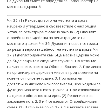
на духовния съвет се определя за Главен пастор на
местната църква. 6
Чл. 35. (1) Ръководството на местната църква,
избрано и утвърдено в съответствие с настоящия
Устав, се регистрира съгласно закона. (2) Главният
старейшина съдейства за регистрациите на
местните църкви. Чл. 36. Духовният съвет се грижи
за реда и верската дейност на местната църква. Чл.
37. (1)Регистрираната към БЦБ местна църква може
да бъде закрита в следните случаи: 1. По желание
на членовете, взето на Общо събрание. 2. При липса
на организиран църковен живот в продължение на
повече от половин година. 3. При липса на
достатъчно членове или посетители, необходими за
функционирането ù като църква. 4. При отклоняване
на цялото общество към ерес. (2) Решението за
закриване по т. 2, 3 и 4 се взема от Старейшинския
съвет. (3) В случаите по чл. 37 т. 1 църквата запазва