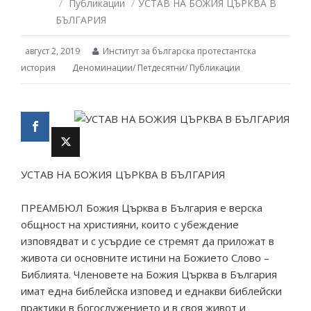
/
Публикации
/
УСТАВ НА БОЖИЯ ЦЪРКВА В
БЪЛГАРИЯ
август 2, 2019
Институт за българска протестантска
история
Деноминации
/
Петдесятни
/
Публикации
УСТАВ НА БОЖИЯ ЦЪРКВА В БЪЛГАРИЯ
ПРЕАМБЮЛ Божия Църква в България е верска
общност на християни, които с убеждение
изповядват и с усърдие се стремят да приложат в
живота си основните истини на Божието Слово –
Библията. Членовете на Божия Църква в България
имат една библейска изповед и еднакви библейски
практики в богослужението и в своя живот и