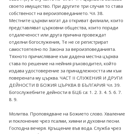
своето имущество. При другите три случая то става
собственост на вероизповеданието. Чл. 38.
Местните църкви могат да откриват филиали, които
представляват църковни общества, които поради
отдалеченост или друга причина провеждат
отделни богослужения, Те не се регистрират
самостоятелно по Закона за вероизповеданията.
Тяхното причисляване към дадена местна църква
става по решение на нейния ръководител, който
издава удостоверение за принадлежността им към
поверената му църква. ЧАСТ II СЛУЖЕНИЯ И ДРУГИ
ДЕЙНОСТИ В БОЖИЯ ЦЪРКВА В БЪЛГАРИЯ Чл. 39.
Богослужебните дейности в БЦБ са: 1. 2. 3. 4. 5. 6. 7.
8. 9.
Молитва. Проповядване на Божието слово. Хваление
и поклонение чрез псалми, химни и духовни песни.
Господна вечеря. Кръщение във вода. Служба чрез