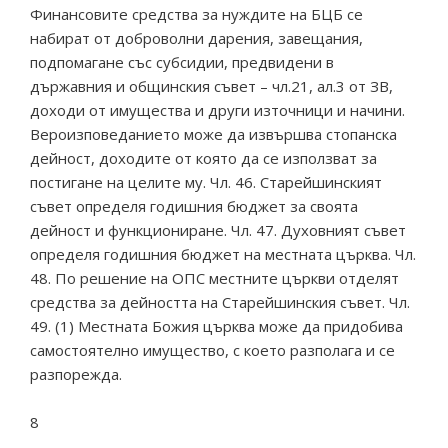
Финансовите средства за нуждите на БЦБ се
набират от доброволни дарения, завещания,
подпомагане със субсидии, предвидени в
държавния и общинския съвет – чл.21, ал.3 от ЗВ,
доходи от имущества и други източници и начини.
Вероизповеданието може да извършва стопанска
дейност, доходите от която да се използват за
постигане на целите му. Чл. 46. Старейшинският
съвет определя годишния бюджет за своята
дейност и функциониране. Чл. 47. Духовният съвет
определя годишния бюджет на местната църква. Чл.
48. По решение на ОПС местните църкви отделят
средства за дейността на Старейшинския съвет. Чл.
49. (1) Местната Божия църква може да придобива
самостоятелно имущество, с което разполага и се
разпорежда.
8