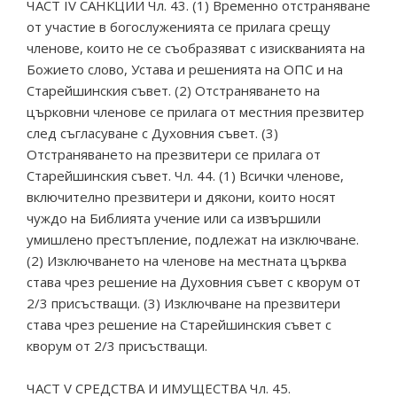
ЧАСТ IV САНКЦИИ Чл. 43. (1) Временно отстраняване
от участие в богослуженията се прилага срещу
членове, които не се съобразяват с изискванията на
Божието слово, Устава и решенията на ОПС и на
Старейшинския съвет. (2) Отстраняването на
църковни членове се прилага от местния презвитер
след съгласуване с Духовния съвет. (3)
Отстраняването на презвитери се прилага от
Старейшинския съвет. Чл. 44. (1) Всички членове,
включително презвитери и дякони, които носят
чуждо на Библията учение или са извършили
умишлено престъпление, подлежат на изключване.
(2) Изключването на членове на местната църква
става чрез решение на Духовния съвет с кворум от
2/3 присъстващи. (3) Изключване на презвитери
става чрез решение на Старейшинския съвет с
кворум от 2/3 присъстващи.
ЧАСТ V СРЕДСТВА И ИМУЩЕСТВА Чл. 45.