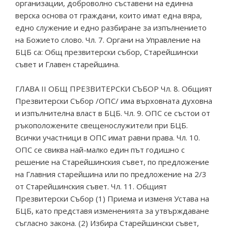
организации, доброволно съставени на единна
верска основа от граждани, които имат една вяра,
едно служение и едно разбиране за изпълнението
на Божието слово. Чл. 7. Органи на Управление на
БЦБ са: Общ презвитерски събор, Старейшински
съвет и Главен старейшина.
ГЛАВА II ОБЩ ПРЕЗВИТЕРСКИ СЪБОР Чл. 8. Общият
Презвитерски Събор /ОПС/ има върховната духовна
и изпълнителна власт в БЦБ. Чл. 9. ОПС се състои от
ръкоположените свещенослужители при БЦБ.
Всички участници в ОПС имат равни права. Чл. 10.
ОПС се свиква най-малко един път годишно с
решение на Старейшинския съвет, по предложение
на Главния старейшина или по предложение на 2/3
от Старейшинския съвет. Чл. 11. Общият
Презвитерски Събор (1) Приема и изменя Устава на
БЦБ, като представя измененията за утвърждаване
съгласно закона. (2) Избира Старейшински съвет,