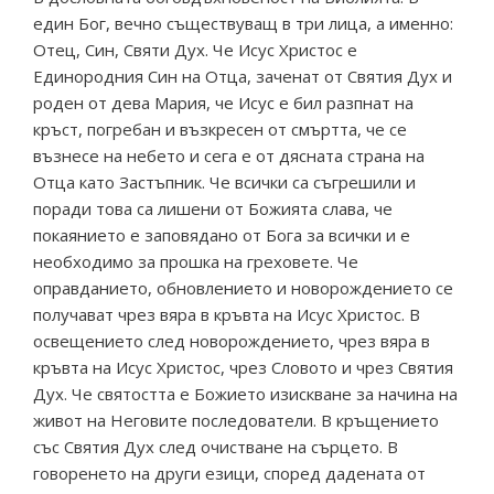
един Бог, вечно съществуващ в три лица, а именно:
Отец, Син, Святи Дух. Че Исус Христос е
Единородния Син на Отца, заченат от Святия Дух и
роден от дева Мария, че Исус е бил разпнат на
кръст, погребан и възкресен от смъртта, че се
възнесе на небето и сега е от дясната страна на
Отца като Застъпник. Че всички са съгрешили и
поради това са лишени от Божията слава, че
покаянието е заповядано от Бога за всички и е
необходимо за прошка на греховете. Че
оправданието, обновлението и новорождението се
получават чрез вяра в кръвта на Исус Христос. В
освещението след новорождението, чрез вяра в
кръвта на Исус Христос, чрез Словото и чрез Святия
Дух. Че святостта е Божието изискване за начина на
живот на Неговите последователи. В кръщението
със Святия Дух след очистване на сърцето. В
говоренето на други езици, според дадената от