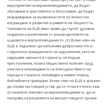
мероприятия на вероизповеданието, да бъдат
обучавани в християнското богословие, да бъдат
информирани за възможностите за личностно
изграждане и развитие в рамките на общността.
Членовете на БЦБ имат право да търсят духовна
подкрепа и разяснения от ръководителите на
църквата и вероизповеданието. (2) Всеки член на
БЦБ е задължен да изпълнява добросъвестно и
старателно гражданските си задължения, като не
нарушава законите в страната, не върши
престъпления, полага обществено полезен труд,
участва в изграждането на благоденствието на
народа и страната, изповядва и живее според
библейските принципи. Всеки член на БЦБ е длъжен
да спазва настоящия устав, да се отнася етично към
останалите членове на вероизповеданието, да се
покорява на решенията на висшестоящите органи.