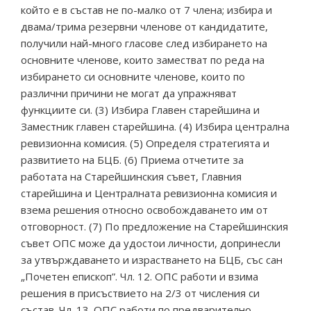
който е в състав не по-малко от 7 члена; избира и
двама/трима резервни членове от кандидатите,
получили най-много гласове след избирането на
основните членове, които заместват по реда на
избирането си основните членове, които по
различни причини не могат да упражняват
функциите си. (3) Избира Главен старейшина и
Заместник главен старейшина. (4) Избира централна
ревизионна комисия. (5) Определя стратегията и
развитието на БЦБ. (6) Приема отчетите за
работата на Старейшинския съвет, Главния
старейшина и Централната ревизионна комисия и
взема решения относно освобождаването им от
отговорност. (7) По предложение на Старейшинския
съвет ОПС може да удостои личности, допринесли
за утвърждаването и израстването на БЦБ, със сан
„Почетен епископ”. Чл. 12. ОПС работи и взима
решения в присъствието на 2/3 от числения си
състав. Чл. 13. ОПС работи по предварително