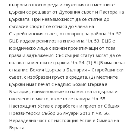
въпроси относно реда и служенията в местните
църкви се решават от Духовния съвет и Пастора на
църквата. При невъзможност да се стигне до
съгласие спорът се отнася до члена на
Старейшинския съвет, отговарящ за района. Чл. 52.
БЦБ издава религиозна книжнина. Чл. 53. БЦБ е
юридическо лице с всички произтичащи от това
права и задължения. Със същия статут могат да се
ползват и местните църкви. Чл. 54. (1) БЦБ има печат
с надпис: Божия Църква в България – Старейшински
съвет, с изобразен кръст в средата. (2) Местните
църкви имат печат с надпис: Божия Църква в
България, наименованието на местната църква и
населеното място, в което се намира. Чл. 55.
Настоящият Устав е изработен и приет от Общия
Презвитерски Събор 26 януари 2013 г. Чл. 56.
Неразделна част от настоящия Устав е Символ на
Вярата.