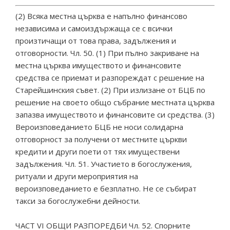
(2) Всяка местна църква е напълно финансово
независима и самоиздържаща се с всички
произтичащи от това права, задължения и
отговорности. Чл. 50. (1) При пълно закриване на
местна църква имуществото и финансовите
средства се приемат и разпореждат с решение на
Старейшинския съвет. (2) При излизане от БЦБ по
решение на своето общо събрание местната църква
запазва имуществото и финансовите си средства. (3)
Вероизповеданието БЦБ не носи солидарна
отговорност за получени от местните църкви
кредити и други поети от тях имуществени
задължения. Чл. 51. Участието в богослужения,
ритуали и други мероприятия на
вероизповеданието е безплатно. Не се събират
такси за богослужебни дейности.
ЧАСТ VI ОБЩИ РАЗПОРЕДБИ Чл. 52. Спорните