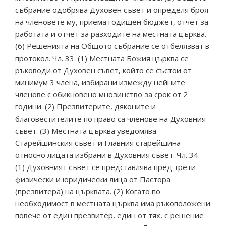
събрание одобрява Духовен съвет и определя броя
на членовете му, приема годишен бюджет, отчет за
работата и отчет за разходите на местната църква.
(6) Решенията на Общото събрание се отбелязват в
протокол. Чл. 33. (1) Местната Божия църква се
ръководи от Духовен съвет, който се състои от
минимум 3 члена, избирани измежду нейните
членове с обикновено мнозинство за срок от 2
години. (2) Презвитерите, дяконите и
благовестителите по право са членове на Духовния
съвет. (3) Местната църква уведомява
Старейшинския съвет и Главния старейшина
относно лицата избрани в Духовния съвет. Чл. 34.
(1) Духовният съвет се представлява пред трети
физически и юридически лица от Пастора
(презвитера) на църквата. (2) Когато по
необходимост в местната църква има ръкоположени
повече от един презвитер, един от тях, с решение