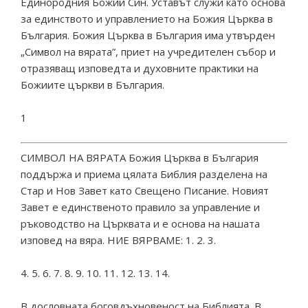
Единородния Божий Син. Уставът служи като основа
за единството и управлението на Божия Църква в
България. Божия Църква в България има утвърден
„Символ на вярата”, приет на учредителен събор и
отразяващ изповедта и духовните практики на
Божиите църкви в България.
1
СИМВОЛ НА ВЯРАТА Божия Църква в България
поддържа и приема цялата Библия разделена на
Стар и Нов Завет като Свещено Писание. Новият
Завет е единственото правило за управление и
ръководство на Църквата и е основа на нашата
изповед на вяра. НИЕ ВЯРВАМЕ: 1. 2. 3.
4. 5. 6. 7. 8. 9. 10. 11. 12. 13. 14.
В дословната боговдъхновеност на Библията. В