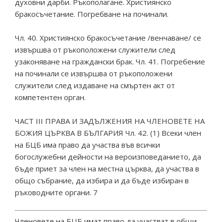
духовни дарби. Ръкополагане. Християнско
бракосъчетание. Погребване на починали.
Чл. 40. Християнско бракосъчетание /венчаване/ се
извършва от ръкоположени служители след
узаконяване на граждански брак. Чл. 41. Погребение
на починали се извършва от ръкоположени
служители след издаване на смъртен акт от
компетентен орган.
ЧАСТ III ПРАВА И ЗАДЪЛЖЕНИЯ НА ЧЛЕНОВЕТЕ НА
БОЖИЯ ЦЪРКВА В БЪЛГАРИЯ Чл. 42. (1) Всеки член
на БЦБ има право да участва във всички
богослужебни дейности на вероизповеданието, да
бъде приет за член на местна църква, да участва в
общо събрание, да избира и да бъде избиран в
ръководните органи. 7
Членовете на БЦБ имат право да участват в общи