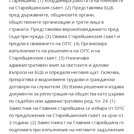
старейшина: (1) Координира работата на членовете
на Старейшинския съвет. (2) Представлява БЦБ
пред държавните, общинските органи,
обществените организации и трети лица в
страната. Представлява вероизповеданието пред
съда при нужда. (3) Свиква Старейшинския съвет и
предлага свикването на ОПС. (4) Организира
изпълнението на решенията на ОПС и на
Старейшинския съвет. (5) Назначава
административен екип за светските и делови
въпроси на БЦБ и определя неговия щат. Сключва,
прекратява и видоизменя трудови и граждански
договори на служители. (6) Взема решения и издава
документи за регистрация на общества като църкви
по съдебен или административен ред. Чл. 24. (1)
Заместник на Главния старейшина се избира от ОПС
по предложение на Старейшинския съвет за срок от
2 години. (2) Заместникът на Главния старейшина го
подпомага при изпълнение на неговите задължения