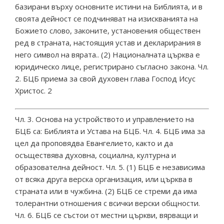
базирани върху основните истини на Библията, и в
своята дейност се подчиняват на изискванията на
Божието слово, законите, установения обществен
ред в страната, настоящия устав и декларирания в
него символ на вярата.. (2) Националната църква е
юридическо лице, регистрирано съгласно закона. Чл.
2. БЦБ приема за свой духовен глава Господ Исус
Христос. 2
Чл. 3. Основа на устройството и управлението на
БЦБ са: Библията и Устава на БЦБ. Чл. 4. БЦБ има за
цел да проповядва Евангелието, както и да
осъществява духовна, социална, културна и
образователна дейност. Чл. 5. (1) БЦБ е независима
от всяка друга верска организация, или църква в
страната или в чужбина. (2) БЦБ се стреми да има
толерантни отношения с всички верски общности.
Чл. 6. БЦБ се състои от местни църкви, вярващи и