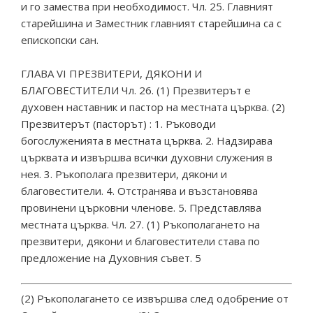
и го замества при необходимост. Чл. 25. Главният
старейшина и Заместник главният старейшина са с
епископски сан.
ГЛАВА VI ПРЕЗВИТЕРИ, ДЯКОНИ И
БЛАГОВЕСТИТЕЛИ Чл. 26. (1) Презвитерът е
духовен наставник и пастор на местната църква. (2)
Презвитерът (пасторът) : 1. Ръководи
богослуженията в местната църква. 2. Надзирава
църквата и извършва всички духовни служения в
нея. 3. Ръкополага презвитери, дякони и
благовестители. 4. Отстранява и възстановява
провинени църковни членове. 5. Представлява
местната църква. Чл. 27. (1) Ръкополагането на
презвитери, дякони и благовестители става по
предложение на Духовния съвет. 5
(2) Ръкополагането се извършва след одобрение от