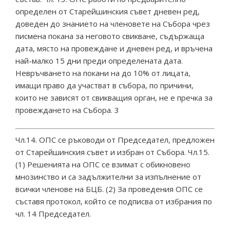
определен от Старейшинския съвет дневен ред,
доведен до знанието на членовете на Събора чрез
писмена покана за неговото свикване, съдържаща
дата, място на провеждане и дневен ред, и връчена
най-малко 15 дни преди определената дата.
Невръчването на покани на до 10% от лицата,
имащи право да участват в събора, по причини,
които не зависят от свикващия орган, не е пречка за
провеждането на Събора. 3
Чл.14. ОПС се ръководи от Председател, предложен
от Старейшинския съвет и избран от Събора. Чл.15.
(1) Решенията на ОПС се взимат с обикновено
мнозинство и са задължителни за изпълнение от
всички членове на БЦБ. (2) За проведения ОПС се
съставя протокол, който се подписва от избрания по
чл. 14 Председател.