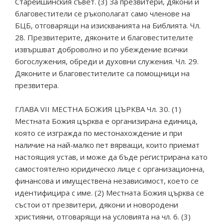
Старейшинския съвет. (3) За презвитери, дякони и
благовестители се ръкополагат само членове на
БЦБ, отговарящи на изискванията на Библията. Чл.
28. Презвитерите, дяконите и благовестителите
извършват доброволно и по убеждение всички
богослужения, обреди и духовни служения. Чл. 29.
Дяконите и благовестителите са помощници на
презвитера.
ГЛАВА VII МЕСТНА БОЖИЯ ЦЪРКВА Чл. 30. (1)
Местната Божия църква е организирана единица,
която се изгражда по местонахождение и при
наличие на най-малко пет вярващи, които приемат
настоящия устав, и може да бъде регистрирана като
самостоятелно юридическо лице с организационна,
финансова и имуществена независимост, което се
идентифицира с име. (2) Местната Божия църква се
състои от презвитери, дякони и новородени
християни, отговарящи на условията на чл. 6. (3)