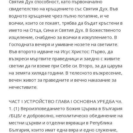
Святия Дух способност, като първоначално
свидетелство на кръщението със Святия Дух. Във
водното кръщение чрез пълно потапяне, и че
всички, които се покаят, трябва да бъдат кръстени в
името на Отца, Сина и Святия Дух. В Божественото
изцеление, снабдено за всички в изкуплението. В
Господната вечеря и умиване нозете на светиите.
Във второто идване на Исус Христос: Първо, да
възкреси мъртвите праведници и заедно с живите
светии да ги вземе при Себе си. Второ, за да царува
на земята хиляда години. В телесното възкресение,
вечен живот за праведните и вечно наказание за
нечестивите.
ЧАСТ I УСТРОЙСТВО ГЛАВА I ОСНОВНА УРЕДБА Чл.
1. (1) Вероизповеданието Божия Църква в България
/БЦБ/ е доброволно, неполитическо обединение на
местни църкви и отделни вярващи в Република
България, които имат една вяра и едно служение,