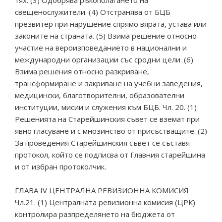
свещенослужители. (4) Отстранява от БЦБ
презвитер при нарушение спрямо вярата, устава или
законите на страната. (5) Взима решение относно
участие на вероизповеданието в национални и
международни организации със сродни цели. (6)
Взима решения относно разкриване,
трансформиране и закриване на учебни заведения,
медицински, благотворителни, образователни
институции, мисии и служения към БЦБ. Чл. 20. (1)
Решенията на Старейшинския съвет се вземат при
явно гласуване и с мнозинство от присъстващите. (2)
За проведения Старейшинския съвет се съставя
протокол, който се подписва от Главния старейшина
и от избран протоколчик.
ГЛАВА IV ЦЕНТРАЛНА РЕВИЗИОННА КОМИСИЯ
Чл.21. (1) Централната ревизионна комисия (ЦРК)
контролира разпределянето на бюджета от