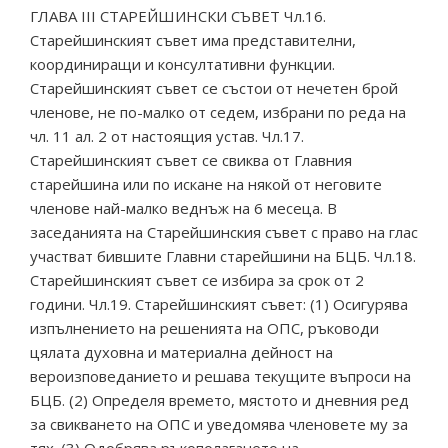
ГЛАВА III СТАРЕЙШИНСКИ СЪВЕТ Чл.16.
Старейшинският съвет има представителни,
координиращи и консултативни функции.
Старейшинският съвет се състои от нечетен брой
членове, не по-малко от седем, избрани по реда на
чл. 11 ал. 2 от настоящия устав. Чл.17.
Старейшинският съвет се свиква от Главния
старейшина или по искане на някой от неговите
членове най-малко веднъж на 6 месеца. В
заседанията на Старейшинския съвет с право на глас
участват бившите Главни старейшини на БЦБ. Чл.18.
Старейшинският съвет се избира за срок от 2
години. Чл.19. Старейшинският съвет: (1) Осигурява
изпълнението на решенията на ОПС, ръководи
цялата духовна и материална дейност на
вероизповеданието и решава текущите въпроси на
БЦБ. (2) Определя времето, мястото и дневния ред
за свикването на ОПС и уведомява членовете му за
тях. (3) Одобрява ръкополагането на