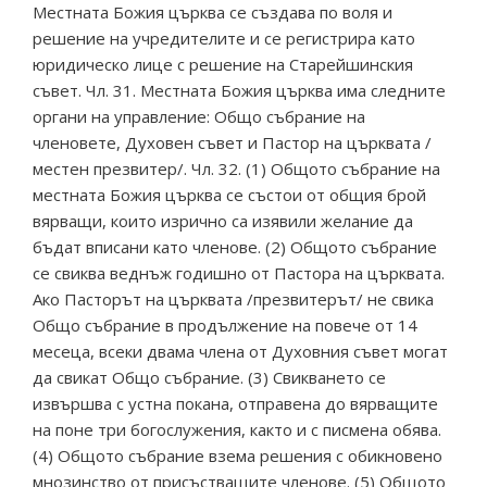
Местната Божия църква се създава по воля и
решение на учредителите и се регистрира като
юридическо лице с решение на Старейшинския
съвет. Чл. 31. Местната Божия църква има следните
органи на управление: Общо събрание на
членовете, Духовен съвет и Пастор на църквата /
местен презвитер/. Чл. 32. (1) Общото събрание на
местната Божия църква се състои от общия брой
вярващи, които изрично са изявили желание да
бъдат вписани като членове. (2) Общото събрание
се свиква веднъж годишно от Пастора на църквата.
Ако Пасторът на църквата /презвитерът/ не свика
Общо събрание в продължение на повече от 14
месеца, всеки двама члена от Духовния съвет могат
да свикат Общо събрание. (3) Свикването се
извършва с устна покана, отправена до вярващите
на поне три богослужения, както и с писмена обява.
(4) Общото събрание взема решения с обикновено
мнозинство от присъстващите членове. (5) Общото