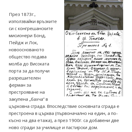
През 1873г.,
използвайки връзките
си с конгрешанските
мисионери Бонд,
Пейдж и Лок,
новооснованото
общество подава
молба до Високата
порта за да получи
разрешителен
ферман за
престрояване на
закупена „бахча” в
църковна сграда. Впоследствие основната сграда е
престроена в църква (първоначално на един, а по-
късно на два етажа), а през 1900г. са добавени две
ново сгради за училище и пастирски дом.