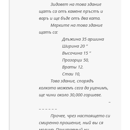
Зидовет на това здание
щатъ са отъ камене пръстъ и
варъ и ще бъде отъ два ката.
Мерките на това здание
щатъ са:
Длъжина 35 аршина
Ширина 20 ’’
Высочина 15 ’’
Прозорци 50,
Враты 12.
Стаи 10,
Това здание, спорядъ
колкото можемъ сега да уценимъ,
ще чини около 30,000 горшеве.
–
– – – – – –
Прочее, чрез настоящето си
смиренно прошение, ный вы ся
молимъ Почитаемый ни