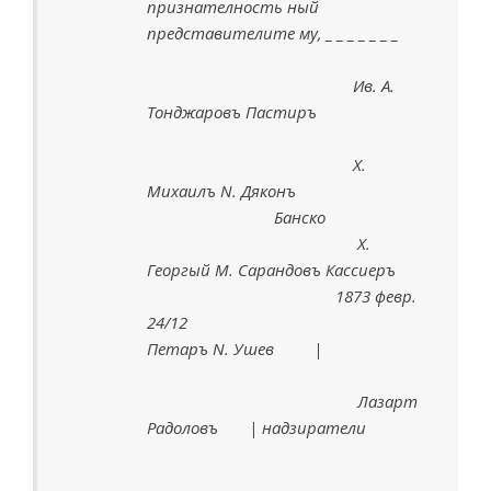
признателность ный
представителите му, _ _ _ _ _ _ _
Ив. А.
Тонджаровъ Пастиръ
Х.
Михаилъ N. Дяконъ
Банско
Х.
Георгый М. Сарандовъ Кассиеръ
1873 февр.
24/12
Петаръ N. Ушев |
Лазарт
Радоловъ | надзиратели