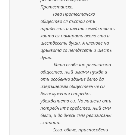
Протестанско.
Това Протестанско
общество ся състои отъ
тридесеть и шесть семейства въ
които ся намирать около сто и
шестдесеть души. А членове на
црьквата са петдесеть и шесть
души.
Като особенно религиозно
общество, ный имамы нужда и
отъ особенно здание дето да
извръшвамы общественые си
богослужения споредяъ
убеждението си. Nо лишени отъ
потребныте средства, ный смы
были, и до днесь смы религиозны
скитнци.
Сега, обаче, приспособени