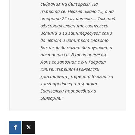
събрания на български. На
първата св. Неделя имало 15, а на
втората 25 слушатели…. Там той
обяснявал главните евангелски
истини и ги заинтересувал сами
да четат и изпитват словото
Божие за да могат да поучават и
паството си. В това време д-р
Лонг се запознал с г-н Гавраил
Илиев, първият евангелски
християнин , първият български
книгопродавец и първият
Евангелски проповедник в
България.”