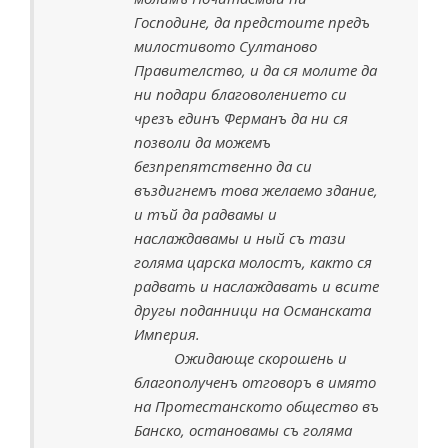
Господине, да предстоите предъ
милостивото Султаново
Правителство, и да ся молите да
ни подари благоволението си
чрезъ единъ Ферманъ да ни ся
позволи да можемъ
безпрепятственно да си
въздигнемъ това желаемо здание,
и тъй да радвамы и
наслаждавамы и ный съ тази
голяма царска молостъ, както ся
радвать и наслаждавать и всите
другы поданници на Османската
Империя.
Ожидающе скорошень и
благополученъ отговоръ в имято
на Протестанското общество въ
Банско, остановамы съ голяма