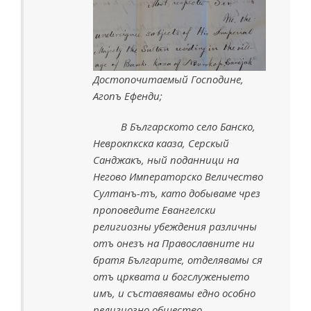
Достопочитаемый Господине,
Агопъ Ефенди;
В Българското село Банско,
Неврокпкска кааза, Серскый
Санджакъ, ный поданници на
Негово Императорско Величество
Султанъ-тъ, като добываме чрез
проповедите Евангелски
религиозны убеждения различны
отъ онезъ на Православните ни
братя Българите, отделявамы ся
отъ црквата и богслуженыето
имъ, и съставявамы едно особно
религиозно общество –