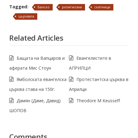
Tagged:
Банско
религиозни
скитници
църквата
Related Articles
Бащата на Вапцаров и
Евангелистите в
аферата Мис Стоун
АПРИЛЦИ
Ямболската евангелска
Протестантска църква в
църква става на 150г.
Априлци
Дамян (Даме, Давид)
Theodore M Keusseff
ШОПОВ
Comments