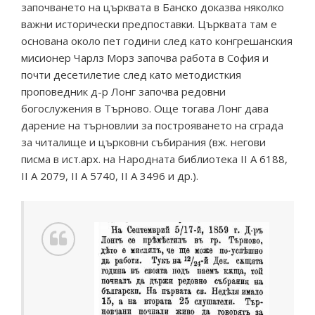
започването на църквата в Банско доказва няколко
важни исторически предпоставки. Църквата там е
основана около пет години след като конгрешанския
мисионер Чарлз Морз започва работа в София и
почти десетилетие след като методисткия
проповедник д-р Лонг започва редовни
богослужения в Търново. Още тогава Лонг дава
дарение на търновлии за построяването на сграда
за читалище и църковни събирания (вж. негови
писма в ист.арх. на Народната библиотека ІІ А 6188,
II А 2079, ІІ А 5740, II А 3496 и др.).