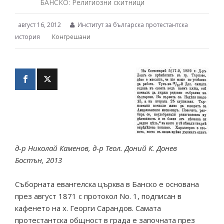
БАНСКО: Религиозни скитници
август 16, 2012
Институт за българска протестантска
история
Конгрешани
д-р Николай Каменов, д-р Теол. Доний К. Донев
Бостън, 2013
Съборната евангелска църква в Банско е основана
през август 1871 с протокол No. 1, подписан в
кафенето на х. Георги Сарандов. Самата
протестантска общност в града е започната през