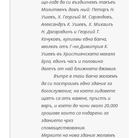
що-годе да си въздигнемъ такъвъ
Молитвенъ домъ ный: Петаръ Н.
Ушевъ, Х. Георгый М. Сарандовъ,
Александръ К. Ушевъ, Х. Михаилъ
Н. Дагарадинъ и Георгий Т.
Кочуковъ, купихмы една бахча,
мюлкаъ отъ Г-на Димитрия К.
Ушевъ въ Християнската махала
Буга, единъ часъ и половина
далечъ от най ближната джамия.
Вътре в тази бахча желаемъ
да си построимъ едно здание за
богослужение, на което зидовете
щатъ са отъ камене, пръстъ и
варъ, и което да чини около 20,000
грошове които са подарени за
зданието чрез
спомоществования.
Мерките на нова здание желаемъ