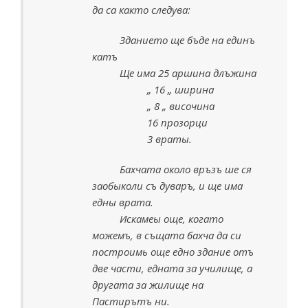
да са както следува:
Зданието ще бъде на единъ
катъ
Ще има 25 аршина длъжина
„ 16 „ ширина
„ 8 „ височина
16 прозорци
3 враты.
Бахчата около връзъ ше ся
заобыколи съ дуваръ, и ще има
едны врата.
Искамеы още, когато
можемъ, в същата бахча да си
построимь още едно здание отъ
две части, едната за училище, а
другата за жилище на
Пастирътъ ни.