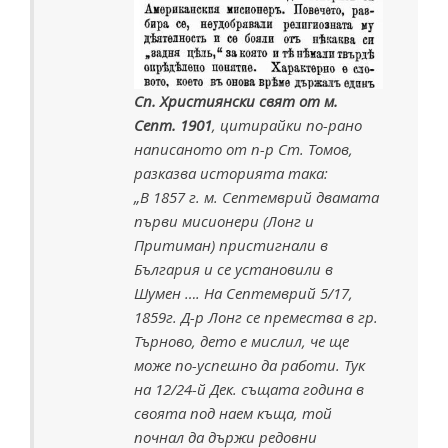
Сп. Християнски свят от м.
Септ. 1901
, цитирайки по-рано
написаното от п-р Ст. Томов,
разказва историята така:
„В 1857 г. м. Септемврий двамата
първи мисионери (Лонг и
Притиман) пристигнали в
България и се установили в
Шумен …. На Септемврий 5/17,
1859г. Д-р Лонг се премества в гр.
Търново, дето е мислил, че ще
може по-успешно да работи. Тук
на 12/24-й Дек. същата година в
своята под наем къща, той
почнал да държи редовни