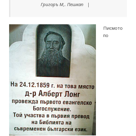
Григоръ М,. Пешкап |
Писмото
по