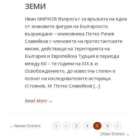
ЗЕМИ
Иван МАРКОВ Въпросът за връзката на една
от знаковите фигури на Българското
възраждане – книжовника Петко Рачев
Славейков с членовете на протестантските
мисии, действащи на територията на
България и Европейска Турция в периода
между 60 – те години на ХІХ в. и
Освобождението, до известна степен е
познат на изследователите историци.
(Стоянов, М. Петко Славейков […]
Read More
→
← Newer Entries
«
‹
3
4
5
6
›
Older Entries →