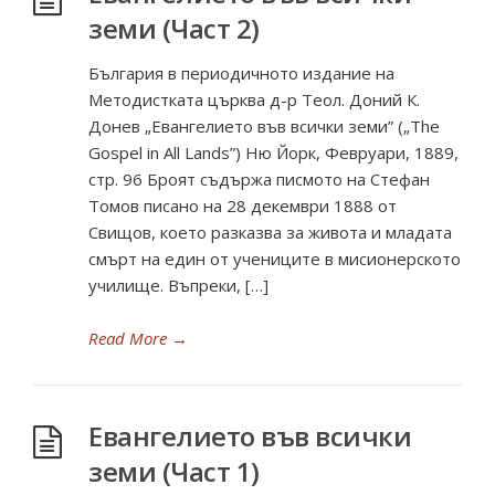
земи (Част 2)
България в периодичното издание на
Методистката църква д-р Теол. Доний К.
Донев „Евангелието във всички земи” („The
Gospel in All Lands”) Ню Йорк, Февруари, 1889,
стр. 96 Броят съдържа писмото на Стефан
Томов писано на 28 декември 1888 от
Свищов, което разказва за живота и младата
смърт на един от учениците в мисионерското
училище. Въпреки, […]
Read More
→
Евангелието във всички
земи (Част 1)