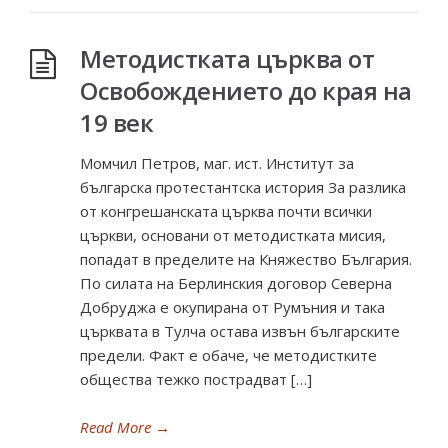
Методистката църква от
Освобождението до края на
19 век
Момчил Петров, маг. ист. Институт за
българска протестантска история За разлика
от конгрешанската църква почти всички
църкви, основани от методистката мисия,
попадат в пределите на Княжество България.
По силата на Берлинския договор Северна
Добруджа е окупирана от Румъния и така
църквата в Тулча остава извън българските
предели. Факт е обаче, че методистките
общества тежко пострадват […]
Read More
→