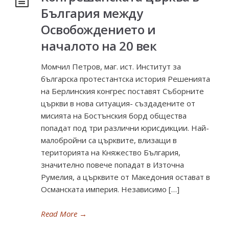
България между
Освобождението и
началото на 20 век
Момчил Петров, маг. ист. Институт за
българска протестантска история Решенията
на Берлинския конгрес поставят Съборните
църкви в нова ситуация- създадените от
мисията на Бостънския борд общества
попадат под три различни юрисдикции. Най-
малобройни са църквите, влизащи в
територията на Княжество България,
значително повече попадат в Източна
Румелия, а църквите от Македония остават в
Османската империя. Независимо […]
Read More
→