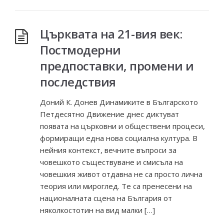
Църквата на 21-вия век:
Постмодерни
предпоставки, промени и
последствия
Доний К. Донев Динамиките в Българското
Петдесятно Движение днес диктуват
появата на църковни и обществени процеси,
формиращи една нова социална култура. В
нейния контекст, вечните въпроси за
човешкото съществуване и смисъла на
човешкия живот отдавна не са просто лична
теория или мироглед. Те са пренесени на
националната сцена на България от
няколкостотин на вид малки […]