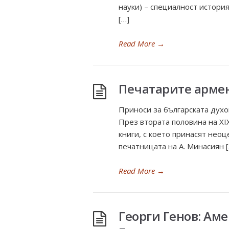
науки) – специалност история
[…]
Read More
→
Печатарите арме
Приноси за българската дух
През втората половина на XI
книги, с което принасят нео
печатницата на А. Минасиян [
Read More
→
Георги Генов: Ам