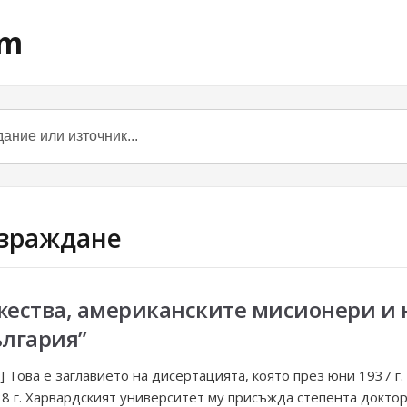
om
възраждане
жества, американските мисионери и
ългария”
] Това е заглавието на дисертацията, която през юни 1937 
38 г. Харвардският университет му присъжда степента докто