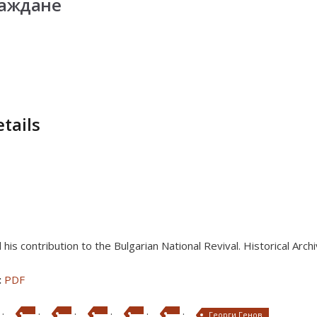
раждане
tails
his contribution to the Bulgarian National Revival. Historical Arch
:
PDF
·
·
·
·
·
·
Георги Генов