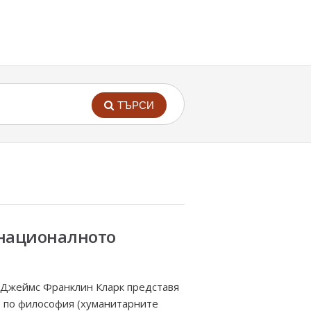
ТЪРСИ
 националното
г. Джеймс Франклин Кларк представя
р по философия (хуманитарните