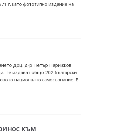
971 г. като фототипно издание на
ането Доц. д-р Петър Парижков
ци. Те издават общо 202 български
еговото национално самосъзнание. В
принос към