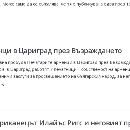
. Може само да се съжалява, че тя е публикувана едва през 1
нци в Цариград през Възраждането
овна пробуда Печатарите арменци в Цариград през Възражд
X в. в Цариград работят 7 печатници – собственост на армен
ценими заслуги за просвещението на българския народ, за н
…]
ериканецът Илайъс Ригс и неговият 