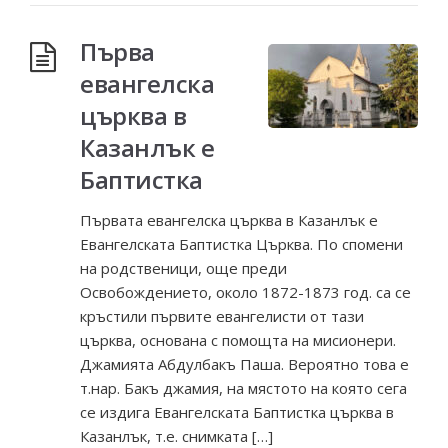
Първа
евангелска
църква в
Казанлък е
Баптистка
Първата евангелска църква в Казанлък е
Евангелската Баптистка Църква. По спомени
на родственици, още преди
Освобождението, около 1872-1873 год. са се
кръстили първите евангелисти от тази
църква, основана с помощта на мисионери.
Джамията Абдулбакъ Паша. Вероятно това е
т.нар. Бакъ джамия, на мястото на която сега
се издига Евангелската Баптистка църква в
Казанлък, т.е. снимката […]