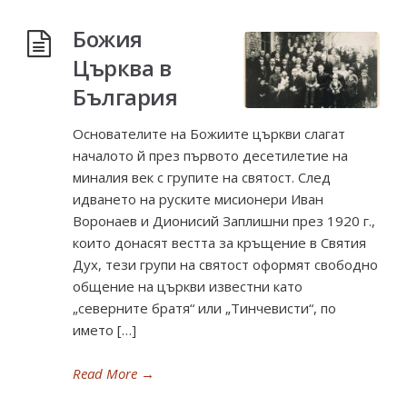
Божия
Църква в
България
Основателите на Божиите църкви слагат
началото й през първото десетилетие на
миналия век с групите на святост. След
идването на руските мисионери Иван
Воронаев и Дионисий Заплишни през 1920 г.,
които донасят вестта за кръщение в Святия
Дух, тези групи на святост оформят свободно
общение на църкви известни като
„северните братя“ или „Тинчевисти“, по
името […]
Read More
→