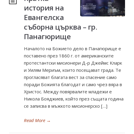
история на
Евангелска
съборна църква – гр.
Панагюрище
Началото на Божието дело в Панагюрище е
поставено през 1860 г. от американските
протестантски мисионери Д-р Джеймс Кларк
и Уилям Мериъм, които посещават града. Те
прогласяват благата вест за спасение само
поради Божията благодат и само чрез вяра в
Христос. Между повярвалите младежи е
Никола Бояджиев, който през същата година
се записва в мъжкото мисионерско […]
Read More
→