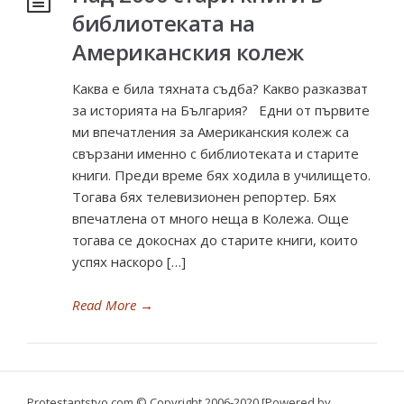
библиотеката на
Американския колеж
Каква е била тяхната съдба? Какво разказват
за историята на България? Едни от първите
ми впечатления за Американския колеж са
свързани именно с библиотеката и старите
книги. Преди време бях ходила в училището.
Тогава бях телевизионен репортер. Бях
впечатлена от много неща в Колежа. Още
тогава се докоснах до старите книги, които
успях наскоро […]
Read More
→
Protestantstvo.com
© Copyright 2006-2020 [Powered by