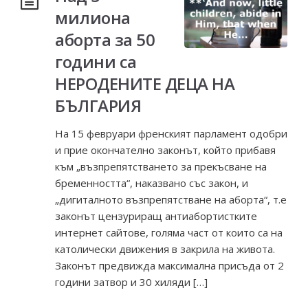
милиона
аборта за 50
години са
НЕРОДЕНИТЕ ДЕЦА НА
БЪЛГАРИЯ
На 15 февруари френският парламент одобри
и прие окончателно законът, който прибавя
към „възпрепятстването за прекъсване на
бременността“, наказвано със закон, и
„дигиталното възпрепятстване на аборта“, т.е
законът цензуриращ антиабортистките
интернет сайтове, голяма част от които са на
католически движения в закрила на живота.
Законът предвижда максимална присъда от 2
години затвор и 30 хиляди […]