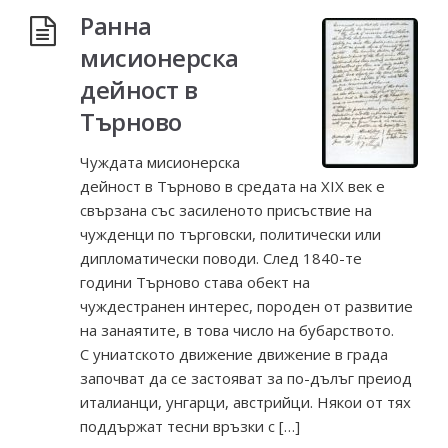
Ранна
мисионерска
дейност в
Търново
Чуждата мисионерска
дейност в Търново в средата на ХІХ век е
свързана със засиленото присъствие на
чужденци по търговски, политически или
дипломатически поводи. След 1840-те
години Търново става обект на
чуждестранен интерес, породен от развитие
на занаятите, в това число на бубарството.
С униатското движение движение в града
започват да се застояват за по-дълъг преиод
италианци, унгарци, австрийци. Някои от тях
поддържат тесни връзки с […]