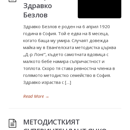
Здравко
Безлов
Здравко Безлов е роден на 6 април 1920
година в София. Той е едва на 8 месеца,
когато баща му умира. Случаят довежда
майка му в Евангелската методистка църква
„Д-р Лонг”, където самотната вдовица с
малкото бебе намира съпричастност и
топлота. Скоро тя става ревностна членка в
голямото методистко семейство в София.
Здравко израства с […]
Read More
→
МЕТОДИСТКИЯТ