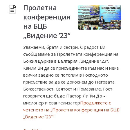
Пролетна
конференция
на БЦБ
„Видение ’23“
Уважаеми, братя и сестри, С радост Ви
съобщаваме за Пролетната конференция на
Божия църква в България „Видение ’23“.
Каним Ви да се присъедините към нас и нека
всички заедно се потопим в Господното
присъствие за да се докоснем до Неговата
Божественост, Святост и Помазание. Гост
говорител ще бъде Пастор Ли Ки До –
мисионер и евангелизатор
Продължете с
четенето на
„Пролетна конференция на БЦБ
„Видение ’23““