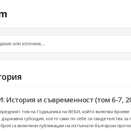
om
стория
 История и съвременност (том 6-7, 2
едният том на Годишника на ВЕБИ, който включва броеве 6 и 
държавна субсидия, което само по себе си свидетелства за
 броя са включени публикации на изтъкнати български протес