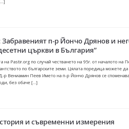
[…]
: Забравеният п-р Йончо Дрянов и нег
десетни църкви в България”
а на Pastir.org по случай честването на 95г. от началото на
тантството по българските земи. Цялата поредица можете да
/95 Д-р Вениамин Пеев Името на п-р Йончо Дрянов се спомена
ди, без обаче […]
история и съвременни измерения