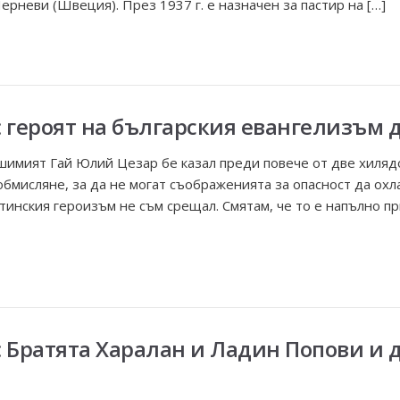
ерневи (Швеция). През 1937 г. е назначен за пастир на […]
: героят на българския евангелизъм 
имият Гай Юлий Цезар бе казал преди повече от две хилядо
обмисляне, за да не могат съображенията за опасност да охл
тинския героизъм не съм срещал. Смятам, че то е напълно п
: Братята Харалан и Ладин Попови и 