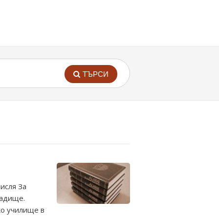
ТЪРСИ
исля За
радище.
ко училище в