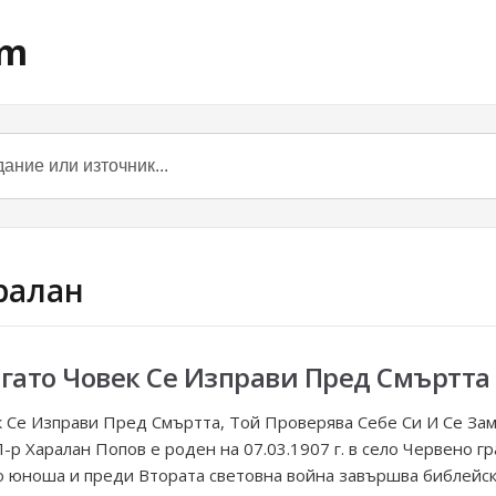
om
аралан
огато Човек Се Изправи Пред Смъртта
к Се Изправи Пред Смъртта, Той Проверява Себе Си И Се Зам
-р Харалан Попов е роден на 07.03.1907 г. в село Червено г
то юноша и преди Втората световна война завършва библейс