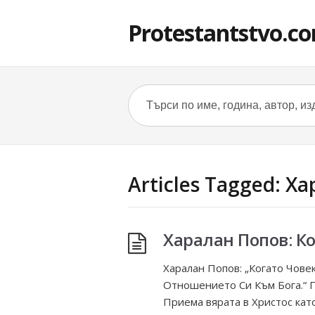
Protestantstvo.c
Articles Tagged: Х
Харалан Попов: К
Харалан Попов: „Когато Чове
Отношението Си Към Бога.“ П
Приема вярата в Христос ка