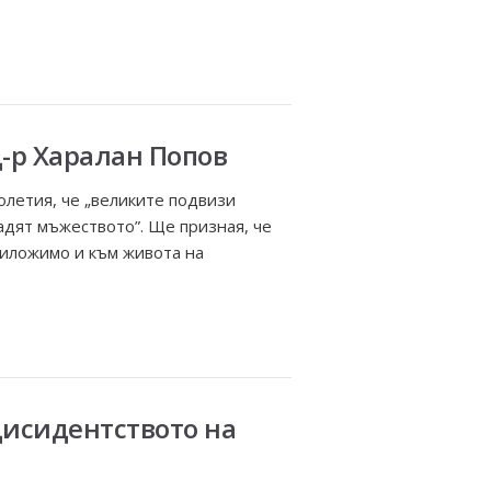
д-р Харалан Попов
летия, че „великите подвизи
адят мъжеството”. Ще призная, че
риложимо и към живота на
дисидентството на