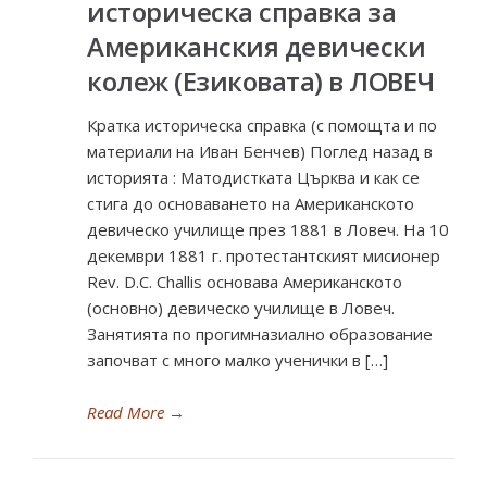
историческа справка за
Американския девически
колеж (Езиковата) в ЛОВЕЧ
Кратка историческа справка (с помощта и по
материали на Иван Бенчев) Поглед назад в
историята : Матодистката Църква и как се
стига до основаването на Американското
девическо училище през 1881 в Ловеч. На 10
декември 1881 г. протестантският мисионер
Rev. D.C. Challis основава Американското
(основно) девическо училище в Ловеч.
Занятията по прогимназиално образование
започват с много малко ученички в […]
Read More
→