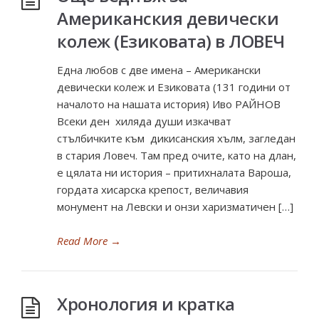
Американския девически
колеж (Езиковата) в ЛОВЕЧ
Една любов с две имена – Американски
девически колеж и Езиковата (131 години от
началото на нашата история) Иво РАЙНОВ
Всеки ден хиляда души изкачват
стълбичките към дикисанския хълм, загледан
в стария Ловеч. Там пред очите, като на длан,
е цялата ни история – притихналата Вароша,
гордата хисарска крепост, величавия
монумент на Левски и онзи харизматичен […]
Read More
→
Хронология и кратка