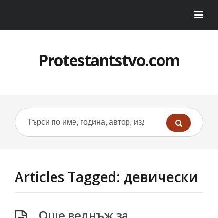
Protestantstvo.com
Articles Tagged: девически
Още веднъж за