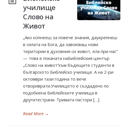
училище
Слово на
Живот
„Ако копнееш за повече знания, даукрепнеш
в силата на Бога, да завоюваш нови
територии в духовния си живот, ела при нас“
— това е поканата наБиблейския център
„Слово на живот“към бъдещите студенти в
българското Библейско училище. А на 2-ри
октомври тази година то вече
отвориврати.Училището е създадено по
подобиена Библейските училища в
другитестрани. Тримата пастори […]
Read More
→