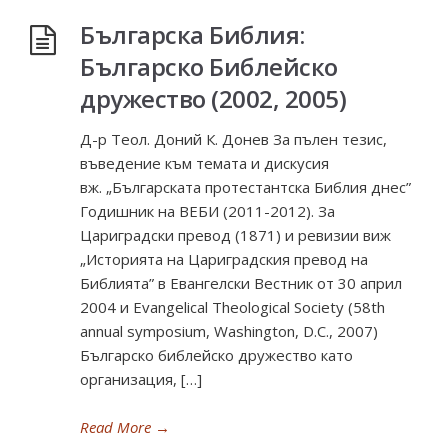
Българска Библия:
Българско Библейско
дружество (2002, 2005)
Д-р Теол. Доний К. Донев За пълен тезис,
въведение към темата и дискусия
вж. „Българската протестантска Библия днес”
Годишник на ВЕБИ (2011-2012). За
Цариградски превод (1871) и ревизии виж
„Историята на Цариградския превод на
Библията” в Евангелски Вестник от 30 април
2004 и Evangelical Theological Society (58th
annual symposium, Washington, D.C., 2007)
Българско библейско дружество като
организация, […]
Read More
→