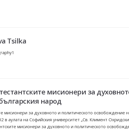
a Tsilka
graphy1
тестантските мисионери за духовнот
българския народ
те мисионери за духовното и политическото освобождение н
2 в аулата на Софийския университет „Св. Климент Охридски
нтските мисионери за духовното и политическото освобожде