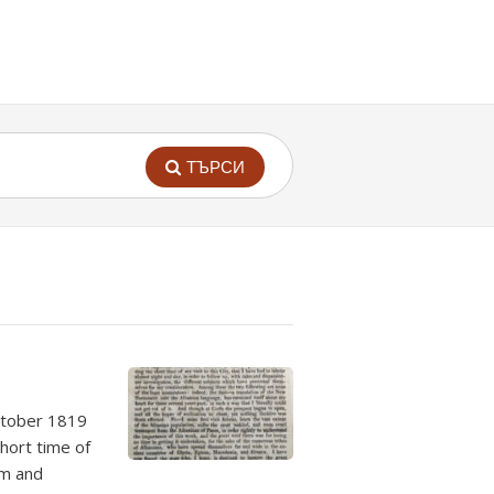
ТЪРСИ
ctober 1819
hort time of
lm and