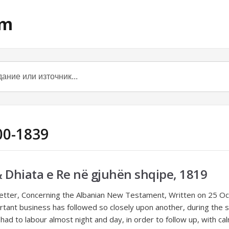
om
00-1839
& Dhiata e Re në gjuhën shqipe, 1819
 Letter, Concerning the Albanian New Testament, Written on 25 O
tant business has followed so closely upon another, during the s
ve had to labour almost night and day, in order to follow up, with ca