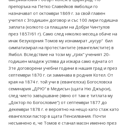
препоръка на Петко Славейков ямболци го
назначават от октомври 1869 г. за свой главен
учител с 3годишен договор и със 100 лири годишна
заплата (колкото са плащали на Добри Чинтулов
през 1857/61 г). Само след няколко месеца обаче на
инак безукорния Томов му изнамират „кусур“ бил
симпатизирал на протестантите (евангелистите) в
Ямбол. Вследствие на този му „грях“ ученият 20-
годишен младеж успява да изкара само едната от
3те договорени учебни години в нашия град и през
септември 1870 г. си заминава в родния Котел. От
края на 1874 г. той учи в (евангелска) Богословска
семинария „ДРЮ“ в Медисън (щата Ню Джърси),
след чието завършване (явно от там е титлата му
„Доктор по Богословие“) от септември 1877 до
декември 1878 г. е вероятно на нещо като стаж като
евангелски пастор в щата Пенсилвания. Почти
несъмнено е, че Томов е станал масон именно през