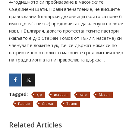
4-годишното си пребиваване в масонските
Съединени щати. Прави впечатление, че висшите
православни български духовници (които са поне 6-
има в „оня“ списък) предпочитат да членуват в ложи
извън България, докато протестантските пастори
(какъвто е д-р Стефан Томов от 1877 г. насетне) си
членуват в ложите тук, т.е. се държат някак си по-
патриотично отколкото масоните сред висшия клир
на традиционната ни православна църква…
Tagged:
д-р
история
като
Масон
Пастир
Стефан
Томов
Related Articles