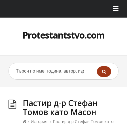
Protestantstvo.com
Пастир д-р Стефан
Томов като Масон
/
История
/
Пастир д-р Стефан Томов като