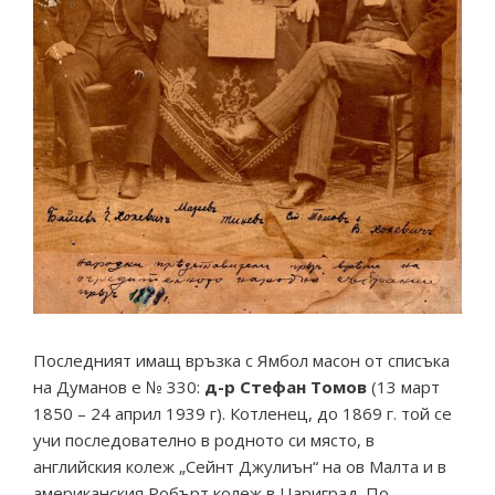
Последният имащ връзка с Ямбол масон от списъка
на Думанов е № 330:
д-р Стефан Томов
(13 март
1850 – 24 април 1939 г). Котленец, до 1869 г. той се
учи последователно в родното си място, в
английския колеж „Сейнт Джулиън“ на ов Малта и в
американския Робърт колеж в Цариград. По