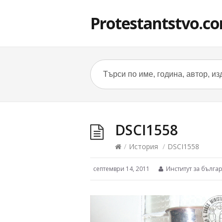
Protestantstvo.c
DSCI1558
/
История
/
DSCI1558
септември 14, 2011
Институт за българ