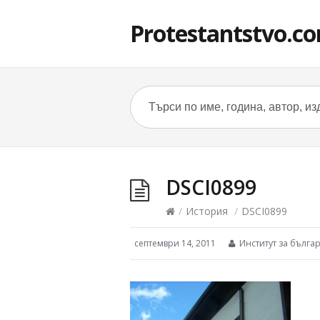
Protestantstvo.c
DSCI0899
/
История
/
DSCI0899
септември 14, 2011
Институт за българ