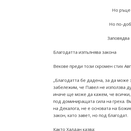
Но ръце 
Но по-доб
Заповядва 
Благодатта изпълнява закона
Векове преди този скромен стих Авг
„Благодатта бе дадена, за да може
забележим, че Павел не използва д
иначе ще може да кажем, че всички
под доминиращата сила на греха. Вм
на Декалога, не е основата на Бож
закон, като завет, но под благодат.
Както Халдан казва: