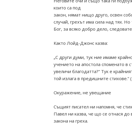
Неговите очи и също така ги подбуж
които са под
закон, нямат нищо друго, освен собс
случай, грехът има сила над тях. Но
Бог, за всяко добро дело, следовател
Както Лойд-Джонс казва:
„С други думи, тук ние имаме кра
учението на апостола споменато в с
увеличи благодатта?“ Тук е крайния
той излага в предишните стихове.“ 
Окуражение, не увещание
Същият писател ни напомня, че стих
Павел ни казва, че що се отнася до 
закона на греха.