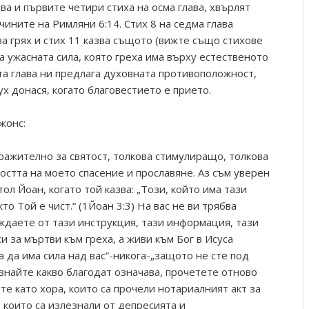
ва и първите четири стиха на осма глава, хвърлят
ините на Римляни 6:14. Стих 8 на седма глава
ва грях и стих 11 казва същото (вижте също стихове
на ужасната сила, която греха има върху естественото
та глава ни предлага духовната противоположност,
х донася, когато благовестието е прието.
жонс:
ражително за святост, толкова стимулиращо, толкова
остта на моето спасение и прославяне. Аз съм уверен
ол Йоан, когато той казва: „Този, който има тази
то Той е чист.“ (1Йоан 3:3) На вас не ви трябва
ждаете от тази инструкция, тази информация, тази
си за мъртви към греха, а живи към Бог в Исуса
а да има сила над вас“-никога-„защото не сте под
съзнайте какво благодат означава, прочетете отново
е като хора, които са прочели нотариалният акт за
, които са излезнали от депресията и