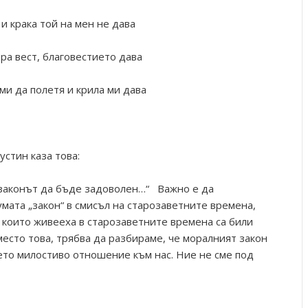
и крака той на мен не дава
ра вест, благовестието дава
ми да полетя и крила ми дава
устин каза това:
 законът да бъде задоволен…“ Важно е да
умата „закон“ в смисъл на старозаветните времена,
, които живееха в старозаветните времена са били
есто това, трябва да разбираме, че моралният закон
ието милостиво отношение към нас. Ние не сме под