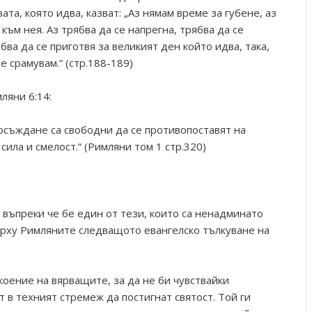
та, която идва, казват: „Аз нямам време за губене, аз
 към нея. Аз трябва да се напрегна, трябва да се
ябва да се приготвя за великият ден който идва, така,
е срамувам.“ (стр.188-189)
ляни 6:14:
 осъждане са свободни да се противопоставят на
 сила и смелост.“ (Римляни том 1 стр.320)
 въпреки че бе един от тези, които са ненадминато
върху Римляните следващото евангелско тълкуване на
коение на вярващите, за да не би чувствайки
т в техният стремеж да постигнат святост. Той ги