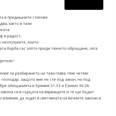
та в предишните стихове
два, както в тази
игата.
ф и радост,
е несполуките, които
ната борба със злото преди тяхното обръщане, сега
дители.“
ение за разбирането на тази глава. Ние четем:
господар, защото вие не сте под закон, но под
бре обещанията в Еремия 31:33 и Езекил 36:26
 закона си в сърцата на вярващите и те ще бъдат
 влияние да ходят в светлината на вечните закони и