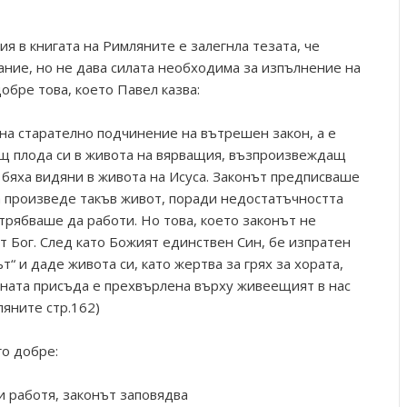
 в книгата на Римляните е залегнла тезата, че
ние, но не дава силата необходима за изпълнение на
обре това, което Павел казва:
 на старателно подчинение на вътрешен закон, а е
ащ плода си в живота на вярващия, възпроизвеждащ
 бяха видяни в живота на Исуса. Законът предписваше
да произведе такъв живот, поради недостатъчността
трябваше да работи. Но това, което законът не
т Бог. След като Божият единствен Син, бе изпратен
т“ и даде живота си, като жертва за грях за хората,
тната присъда е прехвърлена върху живеещият в нас
ляните стр.162)
го добре:
и работя, законът заповядва