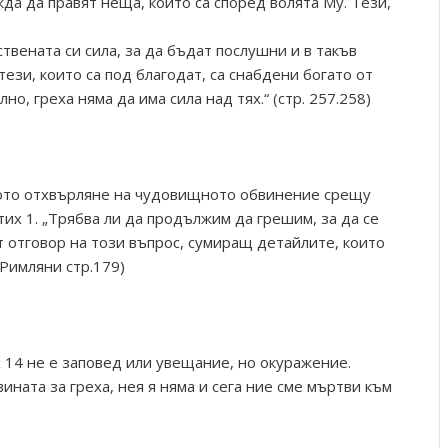
да да правят неща, които са според волята Му. Тези,
твената си сила, за да бъдат послушни и в такъв
 тези, които са под благодат, са снабдени богато от
но, греха няма да има сила над тях.“ (стр. 257.258)
йното отхвърляне на чудовищното обвинение срещу
тих 1. „Трябва ли да продължим да грешим, за да се
т отговор на този въпрос, сумиращ детайлите, които
(Римляни стр.179)
 14 не е заповед или увещание, но окуражение.
вината за греха, нея я няма и сега ние сме мъртви към