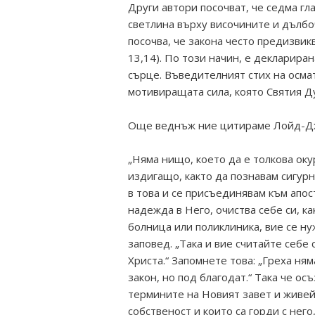
Други автори посочват, че седма гла
светлина върху височините и дълбоч
посочва, че закона често предизвик
13,14). По този начин, е декларира
сърце. Въведителният стих на осма
мотивиращата сила, която Святия Ду
Още веднъж ние цитираме Лойд-Д
„Няма нищо, което да е толкова оку
издигащо, както да познавам сигурн
в това и се присъединявам към апост
надежда в Него, очиства себе си, как
болница или поликлиника, вие се ну
заповед. „Така и вие считайте себе 
Христа.“ Запомнете това: „Греха ням
закон, но под благодат.“ Така че о
термините на Новият завет и живейт
собственост и които са горди с него