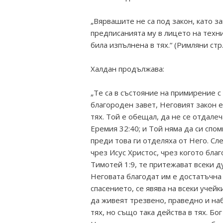
„Вярвашите не са под закон, като з
предписанията му в лицето на техни
била изпълнена в тях.“ (Римляни стр
Халдан продължава:
„Те са в състояние на примирение с
благороден завет, Неговият закон е
тях. Той е обещал, да не се отдалеч
Еремия 32:40; и Той няма да си спо
преди това ги отделяха от Него. Сл
чрез Исус Христос, чрез когото бла
Тимотей 1:9, те притежават всеки ду
Неговата благодат им е достатъчна 
спасението, се явява на всеки учейк
да живеят трезвено, праведно и наб
тях, но също така действа в тях. Бо