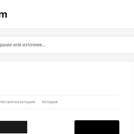
om
отестантска история
История