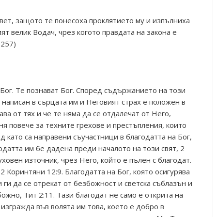
авет, защото те понесоха проклятието му и изпълниха
ят велик Водач, чрез когото правдата на закона е
.257)
 Бог. Те познават Бог. Според съдържанието на този
 написан в сърцата им и Неговият страх е положен в
ава от тях и че те няма да се отдалечат от Него,
мня повече за техните грехове и престъпления, които
ед като са направени съучастници в благодатта на Бог,
годатта им бе дадена преди началото на този свят, 2
ховен източник, чрез Него, който е пълен с благодат.
2 Коринтяни 12:9. Благодатта на Бог, която осигурява
и ги да се отрекат от безбожност и светска съблазън и
ожно, Тит 2:11. Тази благодат не само е открита на
г изгражда във волята им това, което е добро в