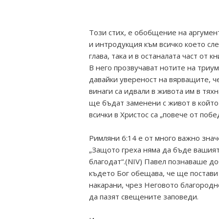
Този стих, е обобщение на аргумен
и интродукция към всичко което сле
глава, така и в останалата част от кн
В него прозвучават нотите на триум
давайки увереност на вярващите, ч
винаги са идвали в живота им в тях
ще бъдат заменени с живот в който
всички в Христос са „повече от побе
Римляни 6:14 е от много важно знач
„Защото греха няма да бъде вашият 
благодат“.(NIV) Павел познаваше до
където Бог обещава, че ще постави
накарани, чрез Неговото благородно
да пазят свещените заповеди.