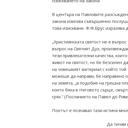
Изискването на закона
В центъра на Павловите разсъждения
закона изисква съвършенно послуша
това изискване. Ф.Ф.Брус изразява д
„Християнската святост не е въпрос
въпрос на Святият Дух, произвежд
тези привлекателни качества, които
живот на святост, но бе безсилен 
на човешкият материал с който той 
можеше да направи, бе направено о
на земята, „в подобие на грешна плъ
които бяха в Неговото сърце, смър
грях.“ (Посланието на Павел до Рим
Поетът е познавал тази истина мно
Да тичам 