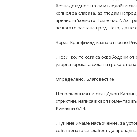
безнадеждността си и гледайки слава
копнея за славата, аз гледам напред
пречистя ‘колкото Той е чист’. Аз тр
че когато застана пред Него, да не с
Чарлз Кранфийлд казва относно Рим
„Тези, които сега са освободени от
узорпаторската сила на греха с нова
Определено, Благовестие
Непреклонният и свят Джон Калвин,
стриктни, написа в своя коментар 
Римляни 6:14:
„Тук ние имаме насърчение, за успо
собствената си слабост да пропадна