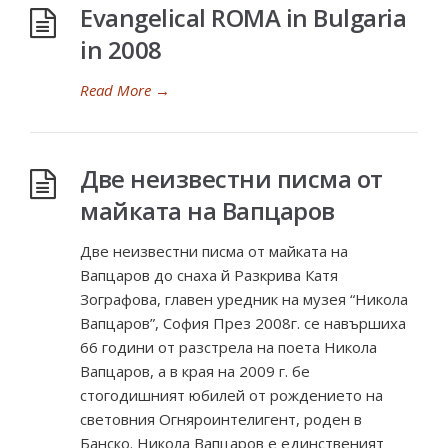
Evangelical ROMA in Bulgaria
in 2008
Read More
→
Две неизвестни писма от
майката на Вапцаров
Две неизвестни писма от майката на
Вапцаров до снаха й Разкрива Катя
Зографова, главен уредник на музея “Никола
Вапцаров”, София През 2008г. се навършиха
66 години от разстрела на поета Никола
Вапцаров, а в края на 2009 г. бе
стогодишният юбилей от рождението на
световния Огняроинтелигент, роден в
Банско. Никола Вапцаров е единственият