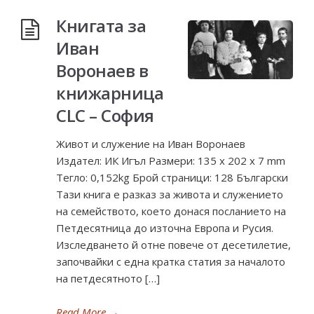
Книгата за
Иван
Воронаев в
книжарница
CLC – София
Живот и служение на Иван Воронаев
Издател: ИК Игъл Размери: 135 x 202 x 7 mm
Тегло: 0,152kg Брой страници: 128 Български
Тази книга е разказ за живота и служението
на семейството, което донася посланието на
Петдесятница до източна Европа и Русия.
Изследването й отне повече от десетилетие,
започвайки с една кратка статия за началото
на петдесятното […]
Read More
→