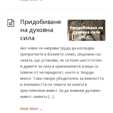
Придобиване
на духовна
сила
Ако човек си направи труда да изследва
препратките в Божието слово, свързани със
силата, ще установи, че са поне шестстотин.
А думите за сила в оригиналните езици са
повече от четиридесет, което е твърде
много. Това говори убедително за важността
и значимостта на темата за силата в
християнския живот. За да живеем духовен
живот, каквато […]
Read More
→