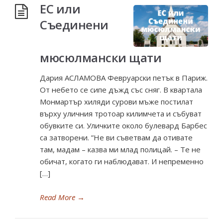
ЕС или
Съединени
мюсюлмански щати
Дария АСЛАМОВА Февруарски петък в Париж.
От небето се сипе дъжд със сняг. В квартала
Монмартър хиляди сурови мъже постилат
върху уличния тротоар килимчета и събуват
обувките си. Уличките около булевард Барбес
са затворени. ”Не ви съветвам да отивате
там, мадам – казва ми млад полицай. – Те не
обичат, когато ги наблюдават. И непременно
[…]
Read More
→