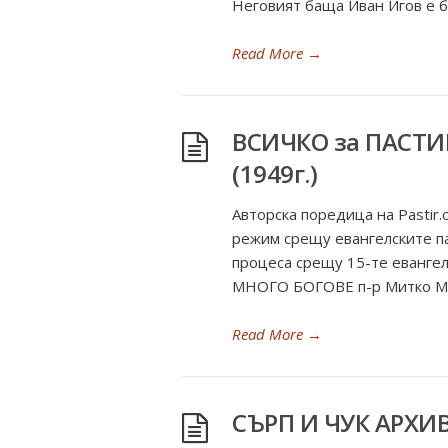
Неговият баща Иван Игов е ба
Read More
→
ВСИЧКО за ПАСТИ
(1949г.)
Авторска поредица на Pastir
режим срещу евангелските п
процеса срещу 15-те евангел
МНОГО БОГОВЕ п-р Митко Ма
Read More
→
СЪРП И ЧУК АРХИ