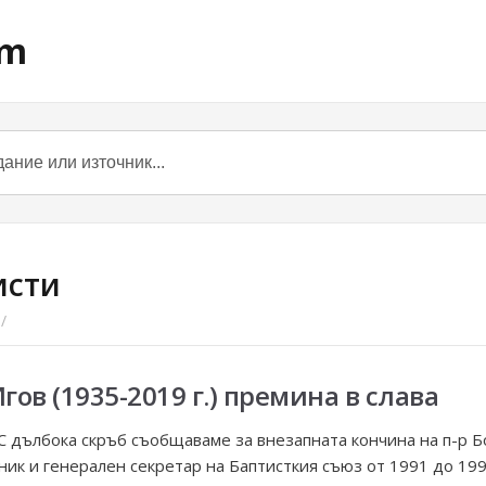
om
исти
/
ов (1935-2019 г.) премина в слава
 С дълбока скръб съобщаваме за внезапната кончина на п-р Б
к и генерален секретар на Баптисткия съюз от 1991 до 1996