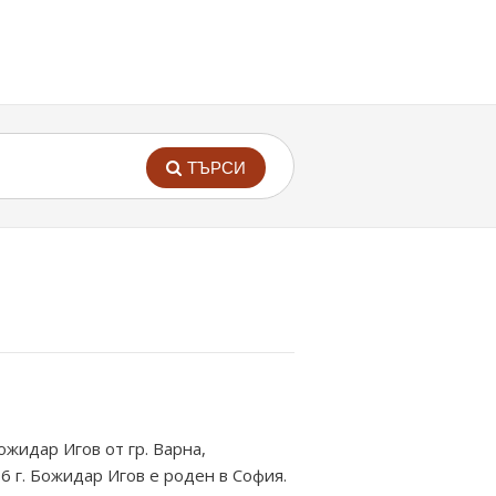
ТЪРСИ
ожидар Игов от гр. Варна,
 г. Божидар Игов е роден в София.