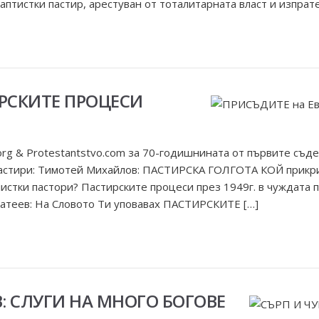
птистки пастир, арестуван от тоталитарната власт и изпрате
РСКИТЕ ПРОЦЕСИ
.org & Protestantstvo.com за 70-годишнината от първите съд
астири: Тимотей Михайлов: ПАСТИРСКА ГОЛГОТА КОЙ прикрив
истки пастори? Пастирските процеси през 1949г. в чуждата
теев: На Словото Ти уповавах ПАСТИРСКИТЕ […]
В: СЛУГИ НА МНОГО БОГОВЕ