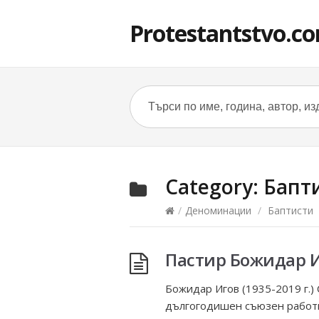
Protestantstvo.c
Category:
Бапт
/
Деноминации
/
Баптисти
Пастир Божидар Иг
Божидар Игов (1935-2019 г.)
дългогодишен съюзен работни