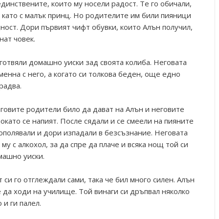
динствените, които му носели радост. Те го обичали,
о като с малък принц. Но родителите им били пияници
ност. Дори първият чифт обувки, които Алън получил,
нат човек.
готвяли домашно уиски зад своята колиба. Неговата
менна с него, а когато си толкова беден, още едно
радва.
говите родители било да дават на Алън и неговите
окато се напият. После сядали и се смеели на пияните
рополявали и дори изпадали в безсъзнание. Неговата
 с алкохол, за да спре да плаче и всяка нощ той си
машно уиски.
 си го отглеждали сами, така че бил много силен. Алън
 да ходи на училище. Той винаги си дръпвал няколко
 и ги палел.