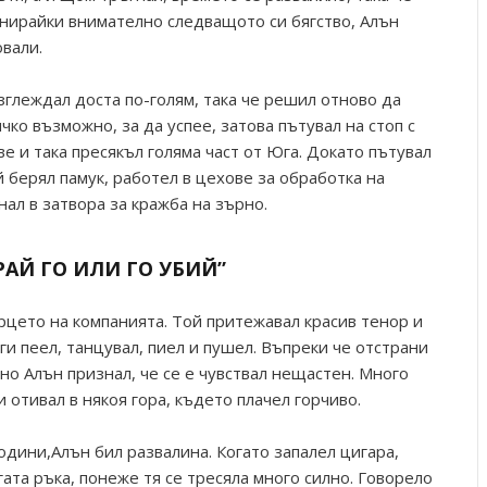
анирайки внимателно следващото си бягство, Алън
овали.
зглеждал доста по-голям, така че решил отново да
чко възможно, за да успее, затова пътувал на стоп с
е и така пресякъл голяма част от Юга. Докато пътувал
 берял памук, работел в цехове за обработка на
нал в затвора за кражба на зърно.
РАЙ ГО ИЛИ ГО УБИЙ”
рцето на компанията. Той притежавал красив тенор и
и пеел, танцувал, пиел и пушел. Въпреки че отстрани
но Алън признал, че се е чувствал нещастен. Много
 отивал в някоя гора, където плачел горчиво.
дини,Алън бил развалина. Когато запалел цигара,
гата ръка, понеже тя се тресяла много силно. Говорело