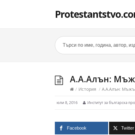
Protestantstvo.c
А.А.Алън: Мъж
/
История
/
А.А.Алън: Мъжъ
юли 8, 2016
Институт за българска пр
Facebook
Twitter