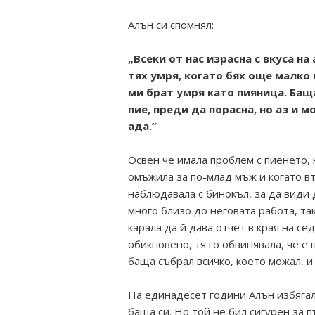
Алън си спомнял:
„Всеки от нас израсна с вкуса н
тях умря, когато бях още малко 
ми брат умря като пияница. Бащ
пие, преди да порасна, но аз и 
ада.”
Освен че имала проблем с пиенето, 
омъжила за по-млад мъж и когато вт
наблюдавала с бинокъл, за да види 
много близо до неговата работа, так
карала да й дава отчет в края на се
обикновено, тя го обвинявала, че е
баща събрал всичко, което можал, и
На единадесет години Алън избягал
баща си. Но той не бил сигурен за п