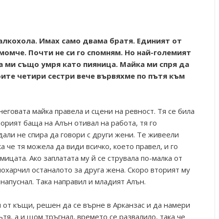
а алкохола. Имах само двама братя. Единият от
момче. Почти не си го спомням. Но най-големият
а ми също умря като пияница. Майка ми спря да
моите четири сестри вече вървяхме по пътя към
неговата майка правела и сцени на ревност. Тя се била
орият баща на Алън отивал на работа, тя го
дали не спира да говори с други жени. Те живеели
а че тя можела да види всичко, което правел, и го
дмицата. Ако заплатата му й се струвала по-малка от
 похарчил останалото за друга жена. Скоро вторият му
 напуснал. Така направил и младият Алън.
 от къщи, решен да се върне в Арканзас и да намери
ътя, а и щом тръгнал, времето се развалило, така че