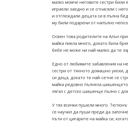
малко момче неговите сестри били е
играели заедно и се отнасяли с нег
и отглеждали децата си в пълна бед
му били подарени от напълно непоз
Освен това родителите на Алън при
майка пиела много, докато била бре
бебе не може ни най-малко да те за
Едно от любимите забавления на не
сестри от тяхното домашно уиски, д
си деца, докато те най-сетне се ст
майка редовно пълнела шишенцето му
лягал с детско шишенце пълно с до
У тях всички пушели много. Тютюнът
се научил да пуши преди да започне
пъти от цигарите на майка си, когато