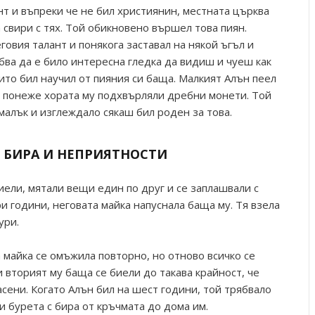
т и въпреки че не бил християнин, местната църква
а свири с тях. Той обикновено вършел това пиян.
овия талант и понякога заставал на някой ъгъл и
бва да е било интересна гледка да видиш и чуеш как
оито бил научил от пияния си баща. Малкият Алън пеел
 понеже хората му подхвърляли дребни монети. Той
малък и изглеждало сякаш бил роден за това.
Е БИРА И НЕПРИЯТНОСТИ
иели, мятали вещи един по друг и се заплашвали с
ри години, неговата майка напуснала баща му. Тя взела
ури.
а майка се омъжила повторно, но отново всичко се
и вторият му баща се биели до такава крайност, че
сени. Когато Алън бил на шест години, той трябвало
и бурета с бира от кръчмата до дома им.