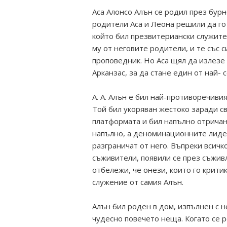
Аса Алонсо Алън се родил през бурн
родители Аса и Леона решили да го
който бил презвитериански служите
му от неговите родители, и те със с
проповедник. Но Аса щял да излезе
Арканзас, за да стане един от най
А. А. Алън е бил най-противоречиви
Той бил укоряван жестоко заради с
платформата и бил напълно отричан
напълно, а деноминационните лидер
разграничат от него. Въпреки всичк
съживители, появили се през съживл
отбележи, че онези, които го крити
служение от самия Алън.
Алън бил роден в дом, изпълнен с 
чудесно повечето неща. Когато се р