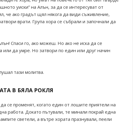
ашното уиски” на Алън, за да се интересуват от
л, че ако градът щял някога да види съживление,
затвори врати. Група хора се събрали и започнали да
лън! Спаси го, ако можеш. Но ако не иска да се
ла или да умре. Но затвори по един или друг начин
слушал тази молитва.
АТА В БЯЛА РОКЛЯ
 да се променят, когато един от лошите приятели на
дна работа. Докато пътували, те минали покрай една
ампите светели, а вътре хората празнували, пеели