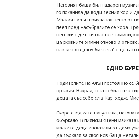
Неговият баща бил надарен музикан
го поканила да води техния хор и д
Малкият Алън прихванал нещо от нег
пеел пред насъбралите се хора. Тря
неговият детски глас пеел химни, к
църковните химни отново и отново,
навлязъл в „шоу бизнеса” още като 
ЕДНО БУР
Родителите на Алън постоянно се б
оръжия. Накрая, когато бил на чети
децата със себе си в Картхедж, Мис
Скоро след като напуснала, неговат
объркало. В пиянски сцени майката 
малките деца изскачали от дома ужа
да търкаля за своя нов баща металн