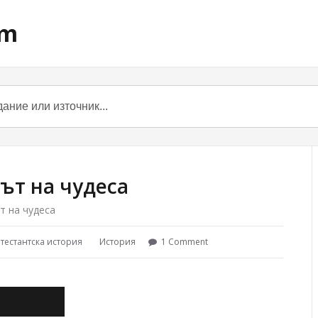
om
ът на чудеса
т на чудеса
отестантска история
История
1 Comment