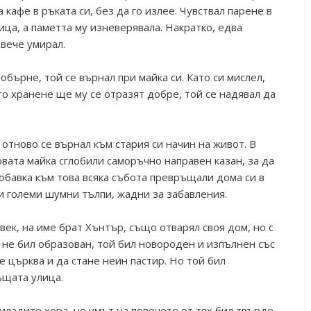
кафе в ръката си, без да го излее. Чувствал парене в
ица, а паметта му изневерявала. Накратко, едва
 вече умирал.
 обърне, той се върнал при майка си. Като си мислел,
о хранене ще му се отразят добре, той се надявал да
отново се върнал към стария си начин на живот. В
овата майка сглобили саморъчно направен казан, за да
обавка към това всяка събота превръщали дома си в
ли големи шумни тълпи, жадни за забавления.
век, на име брат Хънтър, също отварял своя дом, но с
 не бил образован, той бил новороден и изпълнен със
е църква и да стане неин пастир. Но той бил
ъщата улица.
младите хора, но умът на повечето от тях бил твърде