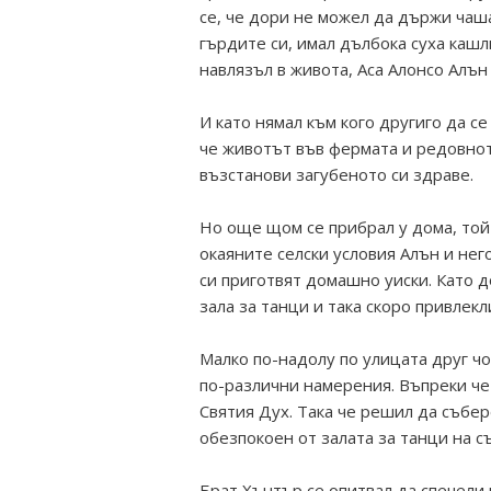
се, че дори не можел да държи чаша 
гърдите си, имал дълбока суха кашл
навлязъл в живота, Аса Алонсо Алън
И като нямал към кого другиго да се
че животът във фермата и редовнот
възстанови загубеното си здраве.
Но още щом се прибрал у дома, той 
окаяните селски условия Алън и нег
си приготвят домашно уиски. Като д
зала за танци и така скоро привлек
Малко по-надолу по улицата друг чо
по-различни намерения. Въпреки че
Святия Дух. Така че решил да събер
обезпокоен от залата за танци на с
Брат Хънтър се опитвал да спечели 