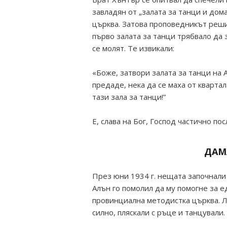
завладян от „залата за танци и дом
църква. Затова проповедникът реши
първо залата за танци трябвало да 
се молят. Те извикали:
«Боже, затвори залата за танци на А
предаде, нека да се маха от кварта
тази зала за танци!”
Е, слава на Бог, Господ частично по
ДАМ
През юни 1934 г. нещата започнали
Алън го помолил да му помогне за е
провинциална методистка църква. Л
силно, пляскали с ръце и танцували.