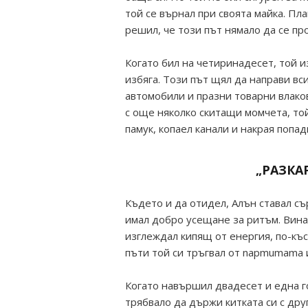
той се върнал при своята майка. Пл
решил, че този път нямало да се пр
Когато бил на четиринадесет, той и
избяга. Този път щял да направи вси
автомобили и празни товарни влаков
с още няколко скитащи момчета, той
памук, копаел канали и накрая попад
„РАЗКА
Където и да отидел, Алън ставал съ
имал добро усещане за ритъм. Винаг
изглеждал кипящ от енергия, по-къс
пъти той си тръгвал от napmumama и
Когато навършил двадесет и една го
трябвало да държи китката си с дру