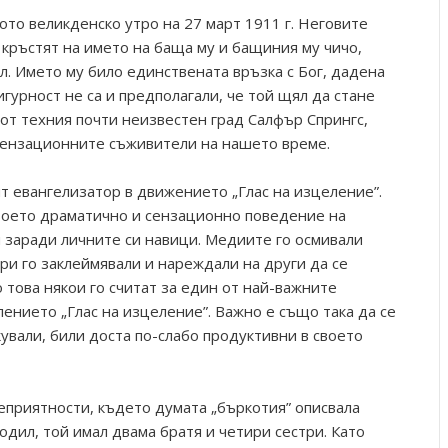
ото великденско утро на 27 март 1911 г. Неговите
 кръстят на името на баща му и бащиния му чичо,
л. Името му било единствената връзка с Бог, дадена
игурност не са и предполагали, че той щял да стане
 от техния почти неизвестен град Салфър Спрингс,
- сензационните съживители на нашето време.
ят евангелизатор в движението „Глас на изцеление”.
воето драматично и сензационно поведение на
 заради личните си навици. Медиите го осмивали
и го заклеймявали и нареждали на други да се
о това някои го считат за един от най-важните
ението „Глас на изцеление”. Важно е също така да се
кували, били доста по-слабо продуктивни в своето
неприятности, където думата „бъркотия” описвала
одил, той имал двама братя и четири сестри. Като