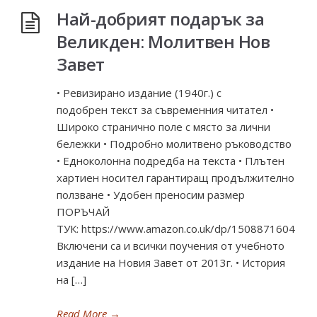
Най-добрият подарък за
Великден: Молитвен Нов
Завет
• Ревизирано издание (1940г.) с
подобрен текст за съвременния читател •
Широко странично поле с място за лични
бележки • Подробно молитвено ръководство
• Едноколонна подредба на текста • Плътен
хартиен носител гарантиращ продължително
ползване • Удобен преносим размер
ПОРЪЧАЙ
ТУК: https://www.amazon.co.uk/dp/1508871604
Включени са и всички поучения от учебното
издание на Новия Завет от 2013г. • История
на […]
Read More
→