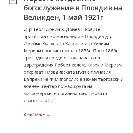
богослужение в Пловдив на
Великден, 1 май 1921г
Д-р Теол. Доний К. Донев Първите
протестантски мисионери в Пловдив д-р
Джеймс Кларк, д-р Хаскел и д-р Уилиям
Мериам пристигат около 1858г. През 1860г.,
три години преди основаването на
цариградския Роберт колеж, Кларк и Мериам
откриват Пловдивската мъжка гимназия.
Въпреки че Филипополис е важен търговски и
военен център по маршрута на
мисионерските организации, първата
евангелска […]
Read More
→