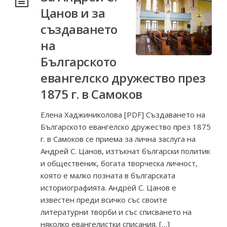
Цанов и за
създаването
на
Българското
евангелско дружество през
1875 г. в Самоков
Елена Хаджиниколова [PDF] Създаването на
Българското евангелско дружество през 1875
г. в Самоков се приема за лична заслуга на
Андрей С. Цанов, изтъкнат български политик
и общественик, богата творческа личност,
която е малко позната в българската
историографията. Андрей С. Цанов е
известен преди всичко със своите
литературни творби и със списването на
няколко евангелистки списания. […]