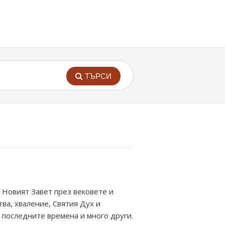
ТЪРСИ
а Новият Завет през вековете и
тва, хваление, Святия Дух и
а последните времена и много други.