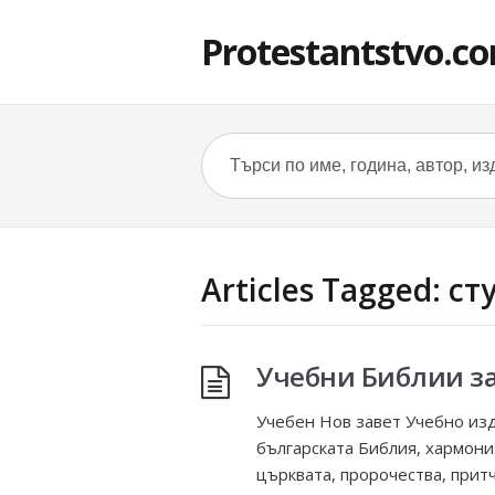
Protestantstvo.c
Articles Tagged: с
Учебни Библии за
Учебен Нов завет Учебно изд
българската Библия, xармония
църквата, пророчества, притч