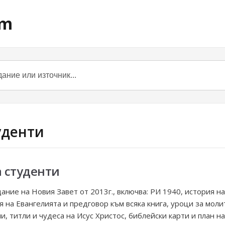
om
туденти
 студенти
ание на Новия Завет от 2013г., включва: PИ 1940, история н
 на Евангелията и предговор към всяка книга, yроци за моли
и, титли и чудеса на Исус Христос, библейски карти и план н