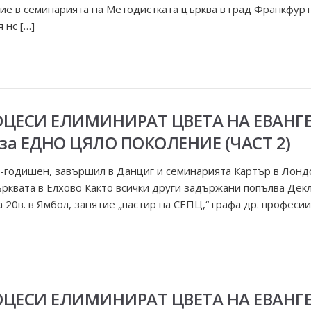
ие в семинарията на Методистката църква в град Франкфурт
 нс […]
ОЦЕСИ ЕЛИМИНИРАТ ЦВЕТА НА ЕВАНГ
за ЕДНО ЦЯЛО ПОКОЛЕНИЕ (ЧАСТ 2)
годишен, завършил в Данциг и семинарията Картър в Лондон
ърквата в Елхово Както всички други задържани попълва Де
а 20в. в Ямбол, занятие „пастир на СЕПЦ,“ графа др. професии
ОЦЕСИ ЕЛИМИНИРАТ ЦВЕТА НА ЕВАНГ