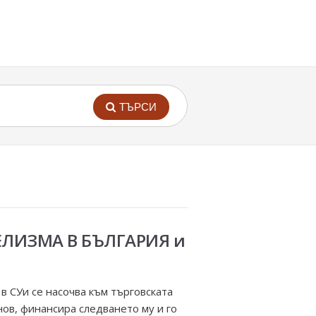
ТЪРСИ
ЕЛИЗМА В БЪЛГАРИЯ и
в СУи се насочва към търговската
ов, финансира следването му и го